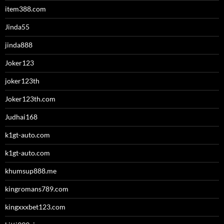
item388.com
Jinda55
jinda888
Joker123
joker123th
Joker123th.com
Judhai168
k1gt-auto.com
k1gt-auto.com
khumsup888.me
kingromans789.com
kingxxxbet123.com