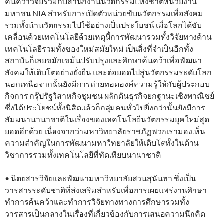
ค้นคว้าวิจัยร่วมกับสำนักงานนวัตกรรมแห่งชาติหน่วยงาน
มหาชน NIA สำหรับการเปิดตัวหน่วยขับนวัตกรรมเพื่อสังคม
รวมทั้งนำนวัตกรรมไปใช้อย่างเป็นประโยชน์ เมื่อโลกได้ขับ
เคลื่อนด้วยเทคโนโลยีด้วยเหตุนี้การพัฒนารวมทั้งวิจัยทางด้าน
เทคโนโลยีรวมทั้งของใหม่สมัยใหม่ เป็นสิ่งที่จำเป็นอีกทั้ง
สถาบันก็เลยขมักเขม้นปรับปรุงและศึกษาค้นคว้าเพื่อพัฒนา
สังคมให้เติบโตอย่างยั่งยืน และต่อยอดไปสู่นวัตกรรมระดับโลก
นอกเหนือจากนั้นยังมีการถ่ายทอดองค์ความรู้ให้กับผู้ประกอบ
กิจการ กรุ๊ปรัฐวิสาหกิจชุมชน ผลักดันธุรกิจยกฐานะเชิงพาณิชย์
ซึ่งได้ประโยชน์ทั้งนิสิตแล้วก็กลุ่มคนทั่วไปยิ่งกว่านั้นยังมีการ
สัมมนานานาชาติในเรื่องของเทคโนโลยีนวัตกรรมยุคใหม่สุด
ยอดอีกด้วย เนื่องจากว่ามหาวิทยาลัยราชภัฏพวกเรามองเห็น
ความสำคัญในการพัฒนามหาวิทยาลัยให้เติบโตทั้งในด้าน
วิชาการรวมทั้งเทคโนโลยีที่ทัดเทียบนานาชาติ
• นิตยสารวิจัยและพัฒนามหาวิทยาลัยสวนสุนันทา ซึ่งเป็น
วารสารระดับชาติที่ส่งเสริมสำหรับเพื่อการเผยแพร่งานศึกษา
ทำการค้นคว้าและทำการวิจัยทางทางการศึกษารวมทั้ง
วารสารเป็นกลางในเรื่องที่เกี่ยวข้องกับการเสนอความนึกคิด