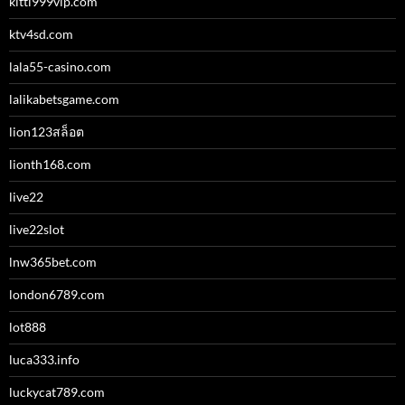
kitti999vip.com
ktv4sd.com
lala55-casino.com
lalikabetsgame.com
lion123สล็อต
lionth168.com
live22
live22slot
lnw365bet.com
london6789.com
lot888
luca333.info
luckycat789.com