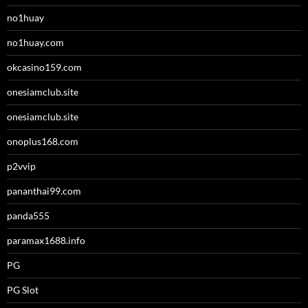
no1huay
no1huay.com
okcasino159.com
onesiamclub.site
onesiamclub.site
onoplus168.com
p2vvip
pananthai99.com
panda555
paramax1688.info
PG
PG Slot