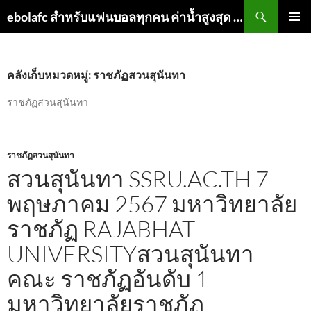
ค้นหา
ebolafc สำหรับแฟนบอลทุกคน ค่าน้ำสูงสุด ดูบอลสด
ข้าม
เมนูหลัก
ไป
ยัง
เนื้อหา
คลังเก็บหมวดหมู่: ราชภัฏสวนสุนันทา
ราชภัฏสวนสุนันทา
ราชภัฏสวนสุนันทา
สวนสุนันทา SSRU.AC.TH 7
พฤษภาคม 2567 มหาวิทยาลัย
ราชภัฏ RAJABHAT
UNIVERSITYสวนสุนันทา
คณะ ราชภัฏอันดับ 1
มหาวิทยาลัยราชภัฏ