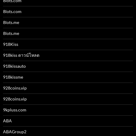
8lots.com
8lots.com
8lots.me
8lots.me
918Kiss
918kiss ดาวน์โหลด
918kissauto
918kissme
928coins.vip
928coins.vip
9kpluss.com
ABA
ABAGroup2