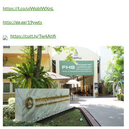
https://t.co/ujWpbiWXnL
http://gg.gg/19ywts
https://cutt.ly/Tw4Atjfi