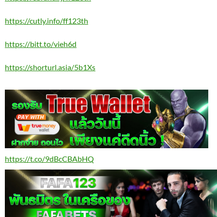
https://cutly.info/ff123th
https://bitt.to/vieh6d
https://shorturl.asia/5b1Xs
https://t.co/9dBcCBAbHQ