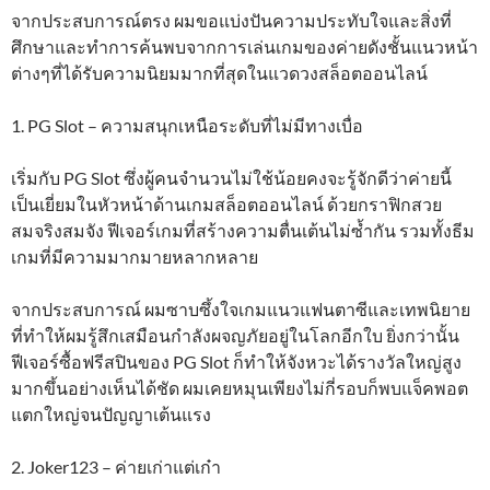
จากประสบการณ์ตรง ผมขอแบ่งปันความประทับใจและสิ่งที่
ศึกษาและทำการค้นพบจากการเล่นเกมของค่ายดังชั้นแนวหน้า
ต่างๆที่ได้รับความนิยมมากที่สุดในแวดวงสล็อตออนไลน์
1. PG Slot – ความสนุกเหนือระดับที่ไม่มีทางเบื่อ
เริ่มกับ PG Slot ซึ่งผู้คนจำนวนไม่ใช้น้อยคงจะรู้จักดีว่าค่ายนี้
เป็นเยี่ยมในหัวหน้าด้านเกมสล็อตออนไลน์ ด้วยกราฟิกสวย
สมจริงสมจัง ฟีเจอร์เกมที่สร้างความตื่นเต้นไม่ซ้ำกัน รวมทั้งธีม
เกมที่มีความมากมายหลากหลาย
จากประสบการณ์ ผมซาบซึ้งใจเกมแนวแฟนตาซีและเทพนิยาย
ที่ทำให้ผมรู้สึกเสมือนกำลังผจญภัยอยู่ในโลกอีกใบ ยิ่งกว่านั้น
ฟีเจอร์ซื้อฟรีสปินของ PG Slot ก็ทำให้จังหวะได้รางวัลใหญ่สูง
มากขึ้นอย่างเห็นได้ชัด ผมเคยหมุนเพียงไม่กี่รอบก็พบแจ็คพอต
แตกใหญ่จนปัญญาเต้นแรง
2. Joker123 – ค่ายเก่าแต่เก๋า