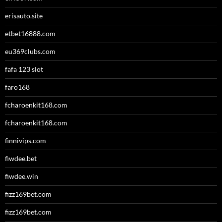
erisauto.site
etbet16888.com
eu369clubs.com
fafa 123 slot
faro168
fcharoenkit168.com
fcharoenkit168.com
finnivips.com
fiwdee.bet
fiwdee.win
fizz169bet.com
fizz169bet.com