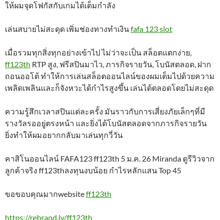
ให้ผมจุดโฟกัสกับเกมได้เต็มกำลัง
เล่นสบายไม่สะดุด เพิ่มช่องทางทำเงิน
fafa 123 slot
เมื่อรวมทุกสิ่งทุกอย่างเข้าไป ไม่ว่าจะเป็น สล็อตแตกง่าย,
ff123th
RTP สูง, ฟรีสปินมาไว, ภารกิจรายวัน, โบนัสตลอด, ฝาก
ถอนออโต้ ทำให้การเล่นสล็อตออนไลน์ของผมเต็มไปด้วยความ
เพลิดเพลินและก็จังหวะได้กำไรสูงขึ้น เล่นได้ตลอดโดยไม่สะดุด
ความรู้สึกเวลาสปินแต่ละครั้ง มันราวกับการเสี่ยงภัยเล็กๆที่มี
รางวัลรออยู่ตรงหน้า และยิ่งได้โบนัสตลอดจากภารกิจรายวัน
ยิ่งทำให้ผมอยากกลับมาเล่นทุกวี่วัน
คาสิโนออนไลน์ FAFA123 ff123th 5 ม.ค. 26 Miranda ดูรีวิวจาก
ลูกค้าจริง ff123thลงทุนงบน้อย กำไรหลักแสน Top 45
ขอขอบคุณมากwebsite
ff123th
https://rebrand.ly/ff123th