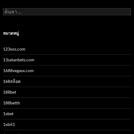
ค้นหา
สำหรับ:
หมวดหมู่
123xos.com
13satanbets.com
1688vegasx.com
168สล็อต
188bet
188betth
1xbet
1xbit1