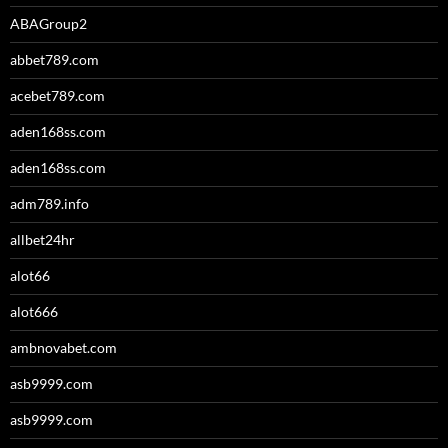
ABAGroup2
abbet789.com
acebet789.com
aden168ss.com
aden168ss.com
adm789.info
allbet24hr
alot66
alot666
ambnovabet.com
asb9999.com
asb9999.com