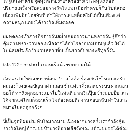
ให้ผู้เล่นทำตาม จุดมุ่งหมายง่ายๆตัวอย่างเช่น หมุนสล็อต
ปริมาณครั้ง หรือสะสมรางวัลในเกม เมื่อทำครบก็รับ โบนัสต่อ
เนื่อง เพิ่มอีกโดยทันที ทำให้การเล่นสล็อตไม่ได้เป็นเพียงแค่
ความสนุก แต่ยังได้รางวัลเพิ่มตลอด
ผมทดลองทำภารกิจรายวันสม่ำเสมอยาวนานหลายวัน รู้สึกว่า
คุ้มค่า เพราะว่านอกเหนือจากได้กำไรจากเกมตรงๆแล้ว ยังได้
โบนัสเสริมอีกจำนวนหลายชิ้น เป็นราวกับของฟรีทุกวี่วัน
fafa 123 slot ฝากไว ถอนเร็ว ด้วยระบบออโต้
สิ่งที่คนไม่ใช่น้อยบางทีอาจกังวลใจคือเรื่องเงินใช่ไหมนะครับ
ผมเองก็เคยเจอปัญหาฝากถอนช้า แต่ว่าตั้งแต่พบระบบ ฝากถอน
ออโต้ ทุกสิ่งทุกอย่างแปรไปในทันที ฝากเงินปุ๊บเข้าระบบปั๊บ เล่น
ได้มากแค่ไหนก็ถอนเร็ว ไม่ต้องคอยทีมงานตอบกลับ ทำให้เล่น
สบายไม่สะดุด จริงๆ
นี่เป็นจุดที่ผมประทับใจมากมาย เนื่องจากบางครั้งเรากำลังลุ้น
รางวัลใหญ่ ถ้าระบบช้าบางทีอาจเสียจังหวะ แต่ระบบออโต้ช่วย