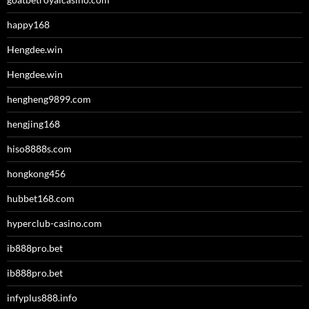
happy168
Hengdee.win
Hengdee.win
hengheng9899.com
hengjing168
hiso8888s.com
hongkong456
hubbet168.com
hyperclub-casino.com
ib888pro.bet
ib888pro.bet
infyplus888.info