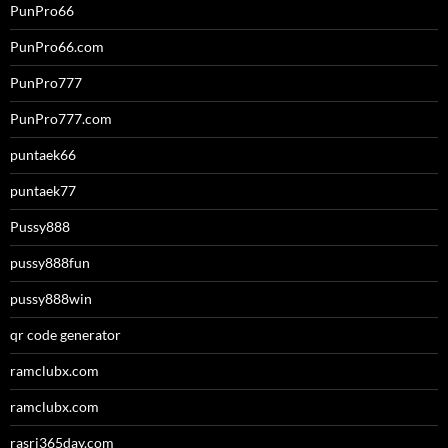
PunPro66
PunPro66.com
PunPro777
PunPro777.com
puntaek66
puntaek77
Pussy888
pussy888fun
pussy888win
qr code generator
ramclubx.com
ramclubx.com
rasri365day.com