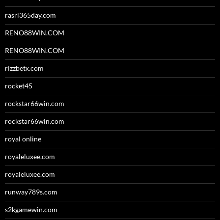
rasri365day.com
RENO88WIN.COM
RENO88WIN.COM
rizzbetx.com
rocket45
rockstar66win.com
rockstar66win.com
royal online
royaleluxee.com
royaleluxee.com
runway789s.com
s2kgamewin.com