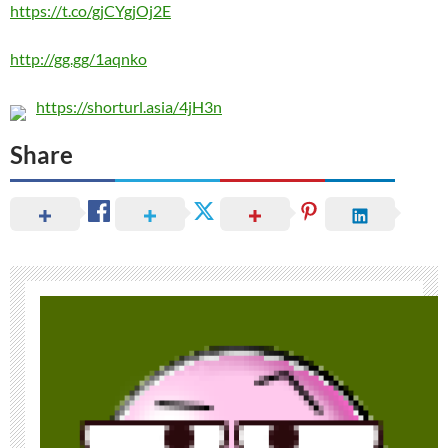
https://t.co/gjCYgjOj2E
http://gg.gg/1aqnko
https://shorturl.asia/4jH3n
Share