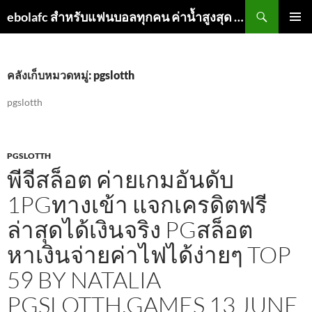
ค้นหา
ebolafc สำหรับแฟนบอลทุกคน ค่าน้ำสูงสุด ดูบอลสด
ข้าม
เมนูหลัก
ไป
ยัง
เนื้อหา
คลังเก็บหมวดหมู่: pgslotth
pgslotth
PGSLOTTH
พีจีสล็อต ค่ายเกมอันดับ
1PGทางเข้า แจกเครดิตฟรี
ล่าสุดได้เงินจริง PGสล็อต
หาเงินจ่ายค่าไฟได้ง่ายๆ TOP
59 BY NATALIA
PGSLOTTH.GAMES 13 JUNE