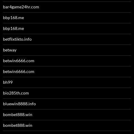
bar4game24hr.com
bbp168.me
bbp168.me
betflixtikto.info
betway
betwin6666.com
betwin6666.com
bh99
bio285th.com
bluewin8888.info
bombet888.win
bombet888.win