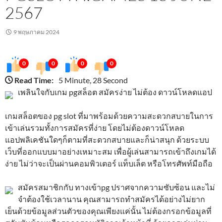
2567
9 พฤษภาคม 2024
0
0
0
0
Read Time:
5 Minute, 28 Second
เพลินใจกับเกม pgสล็อต สมัครง่าย ไม่ต้อง ดาวน์โหลดแอป
เกมสล็อตของ pg slot ที่มาพร้อมด้วยความสะดวกสบายในการ
เข้าเล่นรวมทั้งการสมัครที่ง่าย โดยไม่ต้องดาวน์โหลด
แอปพลิเคชันใดๆก็ตามที่สะดวกสบายและก็น่าสนุก ด้วยระบบ
เว็บที่ออกแบบมาอย่างเหมาะสม เพื่อผู้เล่นสามารถเข้าถึงเกมได้
ง่าย ไม่ว่าจะเป็นผ่านคอมพิวเตอร์ แท็บเล็ต หรือโทรศัพท์มือถือ
สมัครสมาชิกกับ ทางเข้าpg ปราศจากความซับซ้อน และไม่
จำต้องใช้เวลานาน คุณสามารถทำสมัครได้อย่างไม่ยาก
เย็นด้วยข้อมูลส่วนตัวของคุณเพียงแค่นั้น ไม่ต้องกรอกข้อมูลที่