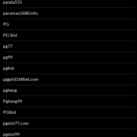
panda555
paramax1688.info
PG
PG Slot
pg77
pg99
pgfish
pggold168bet.com
pgheng
Pgheng99
PGSlot
pgslot77.com
pgslot99