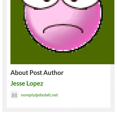
About Post Author
Jesse Lopez
noreply@ebolafc.net