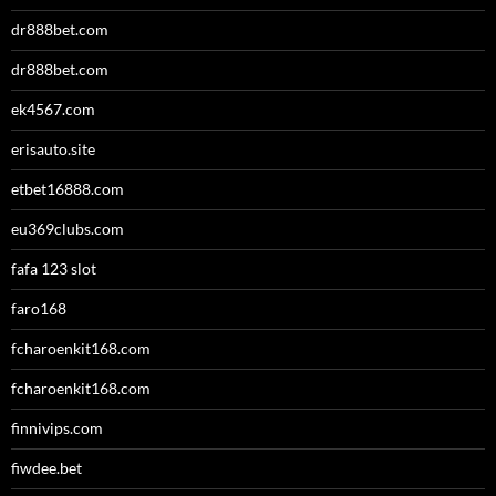
dr888bet.com
dr888bet.com
ek4567.com
erisauto.site
etbet16888.com
eu369clubs.com
fafa 123 slot
faro168
fcharoenkit168.com
fcharoenkit168.com
finnivips.com
fiwdee.bet