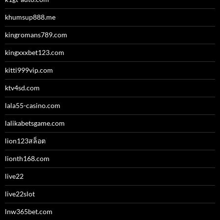
khumsup888.me
kingromans789.com
kingxxxbet123.com
kitti999vip.com
ktv4sd.com
lala55-casino.com
lalikabetsgame.com
lion123สล็อต
lionth168.com
live22
live22slot
lnw365bet.com