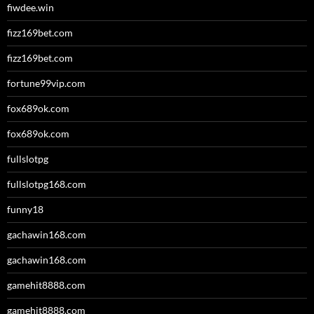
fiwdee.win
fizz169bet.com
fizz169bet.com
fortune99vip.com
fox689ok.com
fox689ok.com
fullslotpg
fullslotpg168.com
funny18
gachawin168.com
gachawin168.com
gamehit8888.com
gamehit8888.com