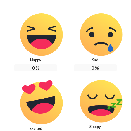
Happy
Sad
0
%
0
%
Sleepy
Excited