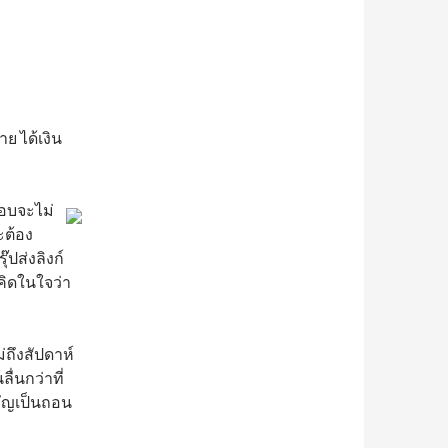
ย ได้เงิน
ือบจะไม่
ะต้อง
๊ปส่งลิงก์
คิดในใจว่า
่ถึงสัปดาห์
ื่นกว่าที่
ำคัญเป็นถอน