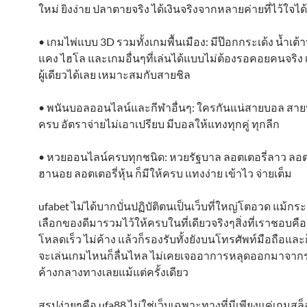
ใหม่ ยิงง่าย ปลาตายจริง ได้เงินจริงจากหลายค่ายที่ไว้ใจได้
• เกมไพ่แบบ 3D รวมทั้งเกมพื้นเมือง: มีป๊อกกระเด้ง น้ำเต้า
แคง ไฮโล และเกมอื่นๆที่เล่นได้แบบไม่ต้องรอคอยคนจริง เ
ผู้เดียวได้เลย เหมาะสมกับสายชิล
• พนันบอลออนไลน์และกีฬาอื่นๆ: ใครกันแน่สายบอล สายบ
ครบ อัตราจ่ายไม่เอาเปรียบ มีบอลให้แทงทุกคู่ ทุกลีก
• หวยออนไลน์ครบทุกชนิด: หวยรัฐบาล ลอตเตอรี่ลาว ลอตเ
ฮานอย ลอตเตอรี่หุ้น ก็มีให้ครบ แทงง่าย เข้าไว จ่ายเต็ม
ufabet ไม่ได้บากบั่นปฏิบัติตนเป็นเว็บที่ใหญ่โตอวด แม้กระนั
เลือกของดีมารวมไว้ให้ครบในที่เดียวจริงๆสิ่งที่เราชอบคือ
โหลดเร็ว ไม่ค้าง แล้วก็รองรับทั้งยังบนโทรศัพท์มือถือและ
จะเล่นเกมไหนก็ลื่นไหล ไม่เคยเจออาการหลุดออกมาจาก
ค้างกลางทางเลยแม้แต่ครั้งเดียว
สรุปง่ายๆคือ ufa88 ไม่ใช่เว็บเฉพาะทางที่มีเพียงแค่เกมส