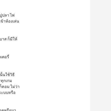
ปูปลา ไพ่
ข้าห้องเล่น
าส ก็มีให้
ตอรี่
้นใช้วิธี
 ทุกเกม
ก็คอม ไม่ว่า
ระบบหรือ
ล็อตหรือบา