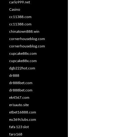
carlo999.net
Casino
cc11388.com
cc11388.com
chinatown888.win
cornerhouseblog.com
cornerhouseblog.com
cupcake88x.com
cupcake88x.com
dgb222hot.com
dr888
dr888bet.com
dr888bet.com
ek4567.com
erisauto.site
etbet16888.com
eu369clubs.com
fafa 123 slot
faro168