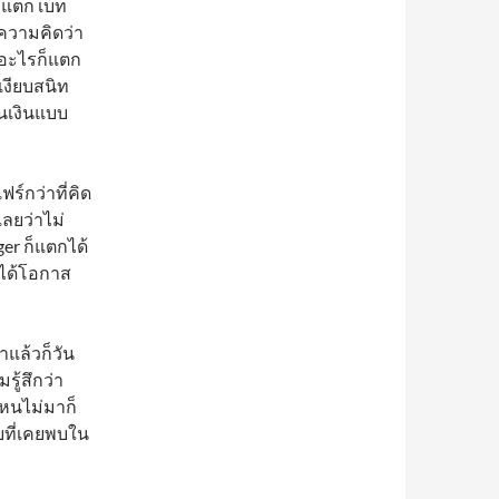
ม่แตก เบท
ความคิดว่า
นอะไรก็แตก
งเงียบสนิท
นเงินแบบ
ฟร์กว่าที่คิด
เลยว่าไม่
ger ก็แตกได้
็ได้โอกาส
แล้วก็วัน
ู้สึกว่า
หนไม่มาก็
บที่เคยพบใน