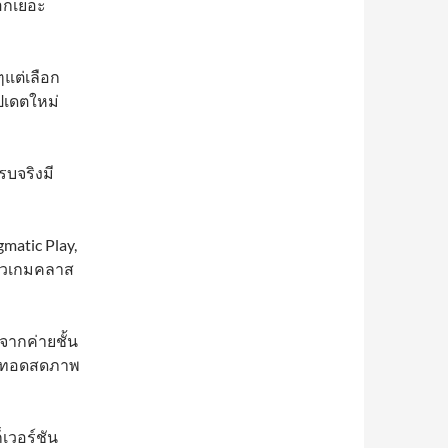
ือกเยอะ
ๆแต่เลือก
ัปเดตใหม่
รบจริงมี
matic Play,
แนวเกมคลาส
จากค่ายชั้น
่ายทอดสดภาพ
เวอร์ชัน