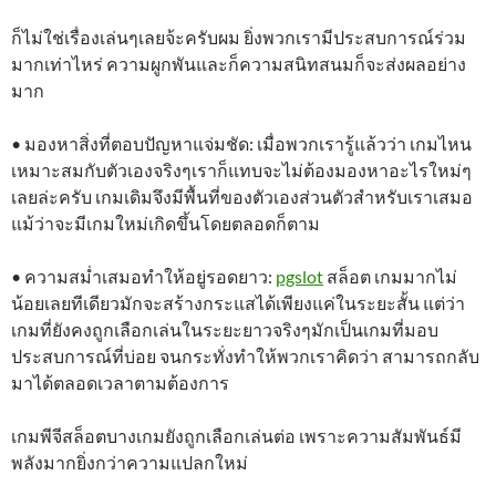
ก็ไม่ใช่เรื่องเล่นๆเลยจ้ะครับผม ยิ่งพวกเรามีประสบการณ์ร่วม
มากเท่าไหร่ ความผูกพันและก็ความสนิทสนมก็จะส่งผลอย่าง
มาก
• มองหาสิ่งที่ตอบปัญหาแจ่มชัด: เมื่อพวกเรารู้แล้วว่า เกมไหน
เหมาะสมกับตัวเองจริงๆเราก็แทบจะไม่ต้องมองหาอะไรใหม่ๆ
เลยล่ะครับ เกมเดิมจึงมีพื้นที่ของตัวเองส่วนตัวสำหรับเราเสมอ
แม้ว่าจะมีเกมใหม่เกิดขึ้นโดยตลอดก็ตาม
• ความสม่ำเสมอทำให้อยู่รอดยาว:
pgslot
สล็อต เกมมากไม่
น้อยเลยทีเดียวมักจะสร้างกระแสได้เพียงแค่ในระยะสั้น แต่ว่า
เกมที่ยังคงถูกเลือกเล่นในระยะยาวจริงๆมักเป็นเกมที่มอบ
ประสบการณ์ที่บ่อย จนกระทั่งทำให้พวกเราคิดว่า สามารถกลับ
มาได้ตลอดเวลาตามต้องการ
เกมพีจีสล็อตบางเกมยังถูกเลือกเล่นต่อ เพราะความสัมพันธ์มี
พลังมากยิ่งกว่าความแปลกใหม่