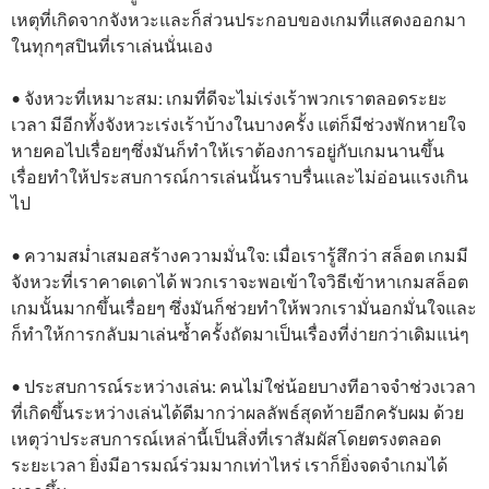
เหตุที่เกิดจากจังหวะและก็ส่วนประกอบของเกมที่แสดงออกมา
ในทุกๆสปินที่เราเล่นนั่นเอง
• จังหวะที่เหมาะสม: เกมที่ดีจะไม่เร่งเร้าพวกเราตลอดระยะ
เวลา มีอีกทั้งจังหวะเร่งเร้าบ้างในบางครั้ง แต่ก็มีช่วงพักหายใจ
หายคอไปเรื่อยๆซึ่งมันก็ทำให้เราต้องการอยู่กับเกมนานขึ้น
เรื่อยทำให้ประสบการณ์การเล่นนั้นราบรื่นและไม่อ่อนแรงเกิน
ไป
• ความสม่ำเสมอสร้างความมั่นใจ: เมื่อเรารู้สึกว่า สล็อต เกมมี
จังหวะที่เราคาดเดาได้ พวกเราจะพอเข้าใจวิธีเข้าหาเกมสล็อต
เกมนั้นมากขึ้นเรื่อยๆ ซึ่งมันก็ช่วยทำให้พวกเรามั่นอกมั่นใจและ
ก็ทำให้การกลับมาเล่นซ้ำครั้งถัดมาเป็นเรื่องที่ง่ายกว่าเดิมแน่ๆ
• ประสบการณ์ระหว่างเล่น: คนไม่ใช่น้อยบางทีอาจจำช่วงเวลา
ที่เกิดขึ้นระหว่างเล่นได้ดีมากว่าผลลัพธ์สุดท้ายอีกครับผม ด้วย
เหตุว่าประสบการณ์เหล่านี้เป็นสิ่งที่เราสัมผัสโดยตรงตลอด
ระยะเวลา ยิ่งมีอารมณ์ร่วมมากเท่าไหร่ เราก็ยิ่งจดจำเกมได้