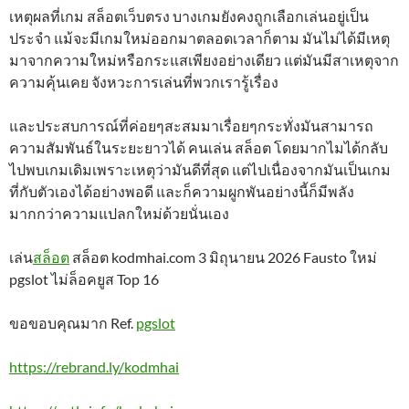
เหตุผลที่เกม สล็อตเว็บตรง บางเกมยังคงถูกเลือกเล่นอยู่เป็น
ประจำ แม้จะมีเกมใหม่ออกมาตลอดเวลาก็ตาม มันไม่ได้มีเหตุ
มาจากความใหม่หรือกระแสเพียงอย่างเดียว แต่มันมีสาเหตุจาก
ความคุ้นเคย จังหวะการเล่นที่พวกเรารู้เรื่อง
และประสบการณ์ที่ค่อยๆสะสมมาเรื่อยๆกระทั่งมันสามารถ
ความสัมพันธ์ในระยะยาวได้ คนเล่น สล็อต โดยมากไมได้กลับ
ไปพบเกมเดิมเพราะเหตุว่ามันดีที่สุด แต่ไปเนื่องจากมันเป็นเกม
ที่กับตัวเองได้อย่างพอดี และก็ความผูกพันอย่างนี้ก็มีพลัง
มากกว่าความแปลกใหม่ด้วยนั่นเอง
เล่น
สล็อต
สล็อต kodmhai.com 3 มิถุนายน 2026 Fausto ใหม่
pgslot ไม่ล็อคยูส Top 16
ขอขอบคุณมาก Ref.
pgslot
https://rebrand.ly/kodmhai