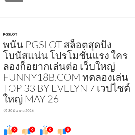
PGSLOT
พนัน PGSLOT สล็อตสุดปัง
โบนัสแน่น โปรโมชั่นแรง ใคร
ลองก็อยากเล่นต่อ เว็บใหญ่
FUNNY18B.COM ทดลองเล่น
TOP 33 BY EVELYN 7 เวปไซต์
ใหญ่ MAY 26
30 มีนาคม 2026
0
0
0
0