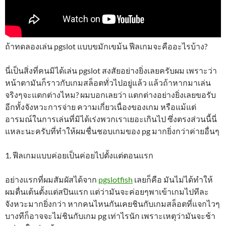
ถ้าทดลองเล่น pgslot แบบขมักเขม้น ฟีลเกมจะคืออะไรบ้าง?
นี่เป็นสิ่งที่คนมิได้เล่น pgslot สงสัยอย่างยิ่งเลยครับผม เพราะว่า
หน้าตามันก็ราวกับเกมสล็อตทั่วไปอยู่แล้ว แล้วถ้าหากมาเล่น
จริงๆจะแตกต่างไหม? ผมบอกเลยว่า แตกต่างอย่างยิ่งเลยขอรับ
อีกทั้งจังหวะการจ่าย ความเกี่ยวเนื่องของเกม หรือแม้แต่
อารมณ์ในการเล่นที่มิได้เร่งพวกเราเยอะเกินไป ซึ่งตรงส่วนนี้นี่
แหละนะครับที่ทำให้ผมชื่นชอบเกมของ pg มากยิ่งกว่าค่ายอื่นๆ
1. ฟีลเกมแบบค่อยเป็นค่อยไปตั้งแต่ตอนแรก
อย่างแรกที่ผมสัมผัสได้จาก
pgslotfish
เลยก็คือ มันไม่ได้ทำให้
ผมตื่นเต้นตั้งแต่สปินแรก แต่ว่ามันจะค่อยๆพาเข้าเกมไปทีละ
จังหวะมากยิ่งกว่า หากคนไหนกันเคยชินกับเกมสล็อตที่แจกไวๆ
บางทีก็อาจจะไม่ชินกับเกม pg เท่าไรนัก เพราะเหตุว่ามันจะช้า