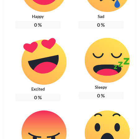
Happy
Sad
0
%
0
%
Sleepy
Excited
0
%
0
%