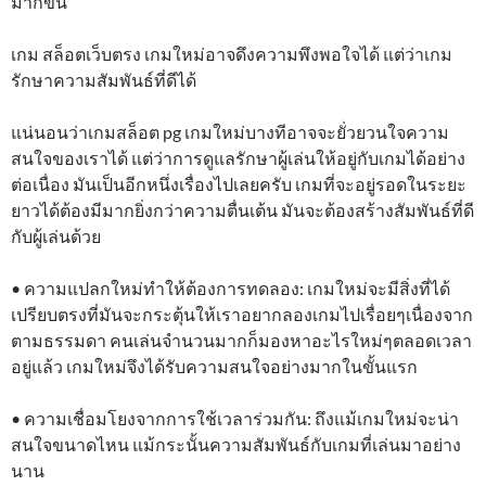
มากขึ้น
เกม สล็อตเว็บตรง เกมใหม่อาจดึงความพึงพอใจได้ แต่ว่าเกม
รักษาความสัมพันธ์ที่ดีได้
แน่นอนว่าเกมสล็อต pg เกมใหม่บางทีอาจจะยั่วยวนใจความ
สนใจของเราได้ แต่ว่าการดูแลรักษาผู้เล่นให้อยู่กับเกมได้อย่าง
ต่อเนื่อง มันเป็นอีกหนึ่งเรื่องไปเลยครับ เกมที่จะอยู่รอดในระยะ
ยาวได้ต้องมีมากยิ่งกว่าความตื่นเต้น มันจะต้องสร้างสัมพันธ์ที่ดี
กับผู้เล่นด้วย
• ความแปลกใหม่ทำให้ต้องการทดลอง: เกมใหม่จะมีสิ่งที่ได้
เปรียบตรงที่มันจะกระตุ้นให้เราอยากลองเกมไปเรื่อยๆเนื่องจาก
ตามธรรมดา คนเล่นจำนวนมากก็มองหาอะไรใหม่ๆตลอดเวลา
อยู่แล้ว เกมใหม่จึงได้รับความสนใจอย่างมากในขั้นแรก
• ความเชื่อมโยงจากการใช้เวลาร่วมกัน: ถึงแม้เกมใหม่จะน่า
สนใจขนาดไหน แม้กระนั้นความสัมพันธ์กับเกมที่เล่นมาอย่าง
นาน