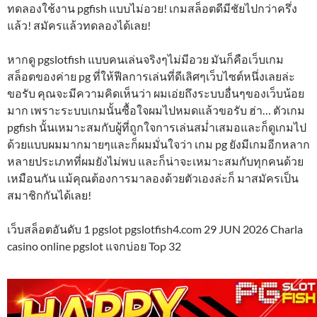
ทดลองใช้งาน pgfish แบบไม่อวย! เกมสล็อตดีมีชัยไปกว่าครึ่ง
แล้ว! สมัครแล้วทดลองได้เลย!
หากดู pgslotfish แบบคนเล่นจริงๆไม่มีอวย มันก็คือเว็บเกม
สล็อตของค่าย pg ที่ให้ฟีลการเล่นที่ดีเลิศๆเว็บไซต์หนึ่งเลยล่ะ
ขอรับ คุณจะมีความคิดเห็นว่า ผมเอ่ยถึงระบบอื่นๆของเว็บน้อย
มาก เพราะระบบเกมนั้นซื้อใจผมไปหมดแล้วขอรับ ฮ่า… ตัวเกม
pgfish นั้นเหมาะสมกับผู้ที่ถูกใจการเล่นสม่ำเสมอและก็ดูเกมไป
ด้วยแบบผมมากมายๆและก็ผมมั่นใจว่า เกม pg ยังมีเกมอีกหลาก
หลายประเภทที่ผมยังไม่พบ และก็น่าจะเหมาะสมกับทุกคนด้วย
เหมือนกัน แม้คุณต้องการมาลองด้วยตัวเองล่ะก็ มาสมัครเป็น
สมาชิกกันได้เลย!
เว็บสล็อตอันดับ 1 pgslot pgslotfish4.com 29 JUN 2026 Charla
casino online pgslot แจกบ่อย Top 32