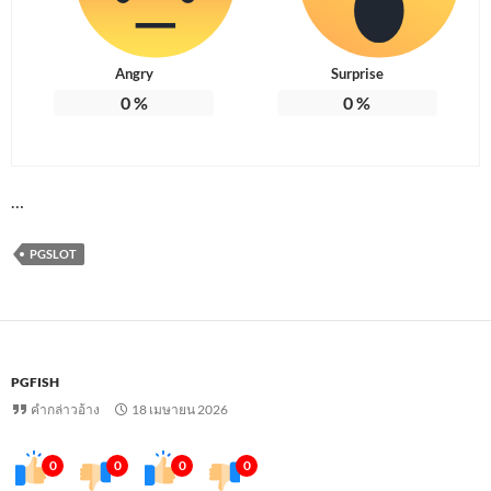
Angry
Surprise
0
%
0
%
…
PGSLOT
PGFISH
คำกล่าวอ้าง
18 เมษายน 2026
0
0
0
0