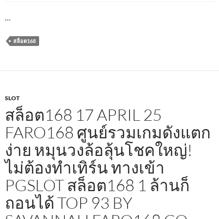
…
สล็อต168
SLOT
สล็อต168 17 APRIL 25
FARO168 ศูนย์รวมเกมดังแตก
ง่าย หมุนวงล้อลุ้นโชคใหญ่!
ไม่ต้องทำเทิร์น ทางเข้า
PGSLOT สล็อต168 1 ล้านก็
ถอนได้ TOP 93 BY