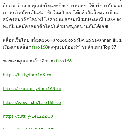
อีกด้วย ถ้าหากคุณพอใจและต้องการทดลองใช้บริการกับพวก
เราล่ะก็ สมัครเป็นสมาชิกใหม่กับเราได้แล้ววันนี้ ลงทะเบียน
สมัครสมาชิกใหม่ฟรี ไร้ค่าขนบธรรมเนียมประเพณี 100% ลง
ทะเบียนสมัครสมาชิกใหม่แล้วมาสนุกสนานกันได้เลย!
สล็อตเว็บไทย สล็อต168 Faro168.co 5 มี.ค. 25 Savannah ยืน 1
เรื่องเกมสล็อต
faro168
ลงทุนงบน้อย กำไรหลักแสน Top 37
ขอขอบคุณมากอ้างอิงจาก
faro168
https://bit.ly/faro168-co
https://rebrand.ly/faro168-co
https://wow.in.th/faro168-co
https://cutt.ly/Ee12ZZC8