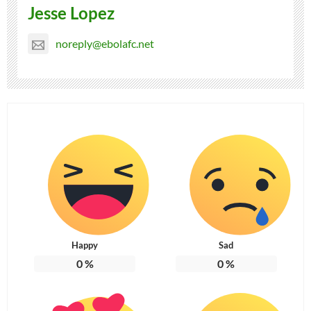
Jesse Lopez
noreply@ebolafc.net
Happy
Sad
0
%
0
%