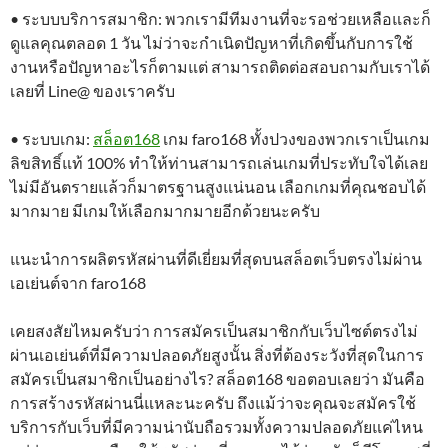
• ระบบบริการสมาชิก: พวกเรามีทีมงานที่จะรอช่วยเหลือและก็
ดูแลคุณตลอด 1 วัน ไม่ว่าจะกำเนิดปัญหาที่เกิดขึ้นกับการใช้
งานหรือปัญหาอะไรก็ตามแต่ สามารถติดต่อสอบถามกับเราได้
เลยที่ Line@ ของเราครับ
• ระบบเกม:
สล็อต168
เกม faro168 ทั้งปวงของพวกเราเป็นเกม
ลิขสิทธิ์แท้ 100% ทำให้ท่านสามารถเล่นเกมที่ประทับใจได้เลย
ไม่มีอันตรายแล้วก็มาตรฐานสูงแน่นอน เลือกเกมที่คุณชอบได้
มากมาย มีเกมให้เลือกมากมายอีกด้วยนะครับ
แนะนำการผลิตรหัสผ่านที่ดีเยี่ยมที่สุดบนสล็อตเว็บตรงไม่ผ่าน
เอเย่นต์จาก faro168
เคยสงสัยไหมครับว่า การสมัครเป็นสมาชิกกับเว็บไซต์ตรงไม่
ผ่านเอเย่นต์ที่มีความปลอดภัยสูงนั้น สิ่งที่ต้องระวังที่สุดในการ
สมัครเป็นสมาชิกเป็นอย่างไร? สล็อต168 ขอตอบเลยว่า มันคือ
การสร้างรหัสผ่านนี่แหละนะครับ ถึงแม้ว่าจะคุณจะสมัครใช้
บริการกับเว็บที่มีความน่านับถือรวมทั้งความปลอดภัยแค่ไหน