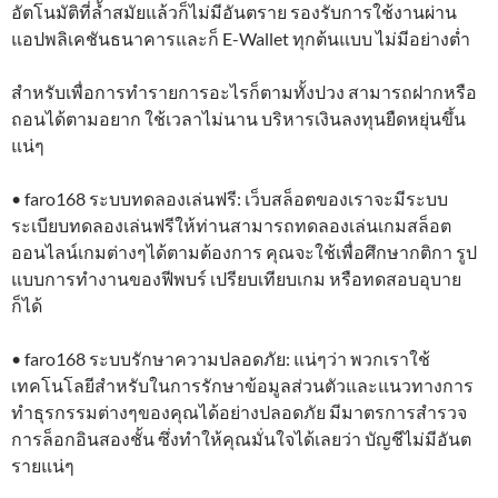
อัตโนมัติที่ล้ำสมัยแล้วก็ไม่มีอันตราย รองรับการใช้งานผ่าน
แอปพลิเคชันธนาคารและก็ E-Wallet ทุกต้นแบบ ไม่มีอย่างต่ำ
สำหรับเพื่อการทำรายการอะไรก็ตามทั้งปวง สามารถฝากหรือ
ถอนได้ตามอยาก ใช้เวลาไม่นาน บริหารเงินลงทุนยืดหยุ่นขึ้น
แน่ๆ
• faro168 ระบบทดลองเล่นฟรี: เว็บสล็อตของเราจะมีระบบ
ระเบียบทดลองเล่นฟรีให้ท่านสามารถทดลองเล่นเกมสล็อต
ออนไลน์เกมต่างๆได้ตามต้องการ คุณจะใช้เพื่อศึกษากติกา รูป
แบบการทำงานของฟีพบร์ เปรียบเทียบเกม หรือทดสอบอุบาย
ก็ได้
• faro168 ระบบรักษาความปลอดภัย: แน่ๆว่า พวกเราใช้
เทคโนโลยีสำหรับในการรักษาข้อมูลส่วนตัวและแนวทางการ
ทำธุรกรรมต่างๆของคุณได้อย่างปลอดภัย มีมาตรการสำรวจ
การล็อกอินสองชั้น ซึ่งทำให้คุณมั่นใจได้เลยว่า บัญชีไม่มีอันต
รายแน่ๆ