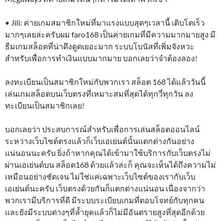
• Jili: ค่ายเกมสมาชิกใหม่ที่มาแรงแบบสุดๆเวลานี้ เติบโตเร็ว
มากๆเลยล่ะครับผม faro168 เป็นค่ายเกมที่มีความมากมายสูง มี
ธีมเกมสล็อตที่น่าดึงดูดเยอะมาก ระบบโบนัสที่เพิ่มจังหวะ
สำหรับเพื่อการทำเงินแบบมากมาย บอกเลยว่าจำต้องลอง!
ลงทะเบียนเป็นสมาชิกใหม่กับพวกเรา สล็อต 168 ได้แล้ววันนี้
เล่นเกมสล็อตบนเว็บตรงที่เหมาะสมที่สุดได้ทุกวี่ทุกวัน ลง
ทะเบียนเป็นสมาชิกเลย!
บอกเลยว่า ประสบการณ์สำหรับเพื่อการเล่นสล็อตออนไลน์
ระหว่างเว็บไซต์ตรงแล้วก็เว็บเอเย่นต์นั้นแตกต่างกันอย่าง
แน่นอนนะครับ ยิ่งถ้าหากคุณได้เข้ามาใช้บริการกับเว็บตรงไม่
ผ่านเอเย่นต์บน สล็อต168 ด้วยแล้วล่ะก็ คุณจะเห็นได้ถึงความไม่
เหมือนอย่างชัดเจน ไม่ใช่แค่เฉพาะเว็บไซต์ของเรากับเว็บ
เอเย่นต์นะครับ เว็บตรงด้วยกันก็แตกต่างแน่นอน เนื่องจากว่า
พวกเรามีบริการที่ดี มีระบบระเบียบเกมที่ตอบโจทย์กับทุกคน
และยังมีระบบต่างๆที่ล้ำยุคแล้วก็ไม่มีอันตรายสูงที่สุดอีกด้วย