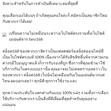
จังหวะสำหรับในการทำเงินที่เหมาะสมที่สุดที่
คุณเลือกเองได้แน่ๆ ถ้าเกิดคุณสนใจล่ะก็ สมัครเป็นสมาชิกใหม่
กับพวกเราได้เลย!
เปรียบความไม่เหมือนระหว่างเว็บไซต์ตรงรวมทั้งเว็บไซต์
เอเย่นต์จาก faro168
สล็อต168 ของพวกเราจัดว่าเป็นแพลตฟอร์มสล็อตออนไลน์ที่
เป็นเว็บไซต์ตรงแท้ 100% เนื่องจากได้รับลิขสิทธิ์แท้จากค่ายเกม
ต่างๆมีใบอนุญาตแล้วก็การรับรองที่ถูก ซึ่งการที่คุณเข้ามาใช้
บริการกับเว็บตรงแบบเรานั้น คุณอาจจะไม่เคยทราบเลยว่า เว็บ
ของพวกเรา สล็อต168 เว็บนั่นไม่เหมือนกับเว็บเอเย่นต์มากแค่
ไหน ผมบอกเลยว่า ทุกมิติ ทุกการใช้งาน และ
ทุกความประทับใจ แตกต่างกันแบบ 100% แน่ๆ รวมทั้งการเลือก
ใช้บริการกับพวกเราเป็นสิ่งที่ดีเยี่ยมที่สุดสำหรับคุณอย่าง
แน่นอน