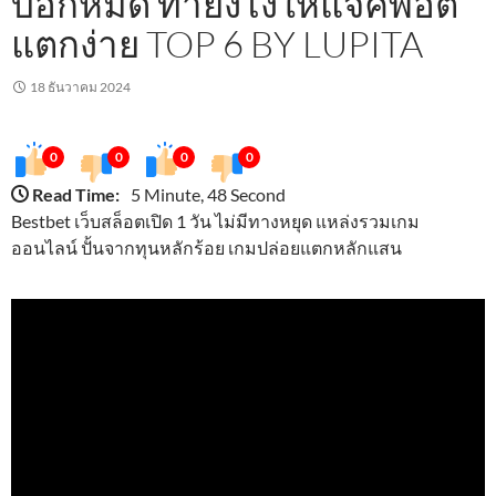
บอกหมด ทำยังไงให้แจ็คพอต
แตกง่าย TOP 6 BY LUPITA
18 ธันวาคม 2024
0
0
0
0
Read Time:
5 Minute, 48 Second
Bestbet เว็บสล็อตเปิด 1 วัน ไม่มีทางหยุด แหล่งรวมเกม
ออนไลน์ ปั้นจากทุนหลักร้อย เกมปล่อยแตกหลักแสน