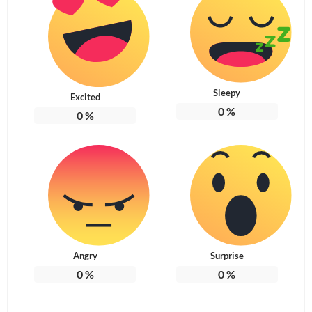
Sleepy
Excited
0
%
0
%
Angry
Surprise
0
%
0
%