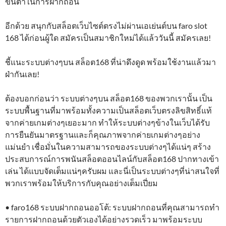
ขั้นต่ำในการฝากถอน
อีกด้วย สนุกกับสล็อตเว็บไซต์ตรงไม่ผ่านเอเย่นต์บน faro slot
168 ได้ก่อนผู้ใด สมัครเป็นสมาชิกใหม่ได้แล้ววันนี้ สมัครเลย!
ชี้แนะระบบต่างๆบน สล็อต168 ที่น่าดึงดูด พร้อมใช้งานแล้วมา
ฝ่ากันเลย!
ต้องบอกก่อนว่า ระบบต่างๆบน สล็อต168 ของพวกเรานั้น เป็น
ระบบพื้นฐานที่มาพร้อมทั้งความเป็นสล็อตเว็บตรงลิขสิทธิ์แท้
จากค่ายเกมต่างๆเยอะมาก ทำให้ระบบต่างๆข้างในเว็บได้รับ
การยืนยันมาตรฐานและก็คุณภาพจากค่ายเกมต่างๆอย่าง
แม่นยำ เชื่อมั่นในความสามารถของระบบต่างๆได้แน่ๆ สร้าง
ประสบการณ์การพนันสล็อตออนไลน์กับสล็อต168 ปากทางเข้า
เล่น ได้แบบจัดเต็มแน่ๆครับผม และนี่เป็นระบบต่างๆที่น่าสนใจที่
พวกเราพร้อมให้บริการกับคุณอย่างเต็มเปี่ยม
• faro168 ระบบฝากถอนออโต้: ระบบฝากถอนที่คุณสามารถทำ
รายการฝากถอนด้วยตัวเองได้อย่างรวดเร็ว มาพร้อมระบบ