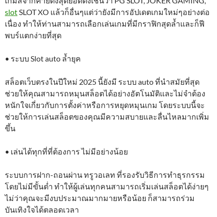
เกมส์จากค่ายดังสุดยอดดังเช่นว่า PG SLOT, JOKER GAMING,
slot
SLOT XO แล้วก็อื่นๆแต่ว่ายังมีการอัปเดตเกมใหม่ๆอย่างต่อ
เนื่อง ทำให้ท่านสามารถเลือกเล่นเกมที่มีกราฟิกสุดล้ำและก็ฟี
พบร์แตกง่ายที่สุด
• ระบบ Slot auto ล้ำยุค
สล็อตเว็บตรงในปีใหม่ 2025 นี้ยังมี ระบบ auto ที่นำสมัยที่สุด
ช่วยให้คุณสามารถหมุนสล็อตได้อย่างอัตโนมัติและไม่จำต้อง
หนักใจเกี่ยวกับการตั้งค่าหรือการหยุดหมุนเกม โดยระบบนี้จะ
ช่วยให้การเล่นสล็อตของคุณมีความสบายและลื่นไหลมากเพิ่ม
ขึ้น
• เล่นได้ทุกที่ที่ต้องการ ไม่มีอย่างน้อย
ระบบการฝาก-ถอนผ่าน ทรูวอเลท ที่รองรับวิธีการทำธุรกรรม
โดยไม่มีขั้นต่ำ ทำให้ผู้เล่นทุกคนสามารถเริ่มเล่นสล็อตได้ง่ายๆ
ไม่ว่าคุณจะมีงบประมาณมากมายหรือน้อย ก็สามารถร่วม
บันเทิงใจได้ตลอดเวลา