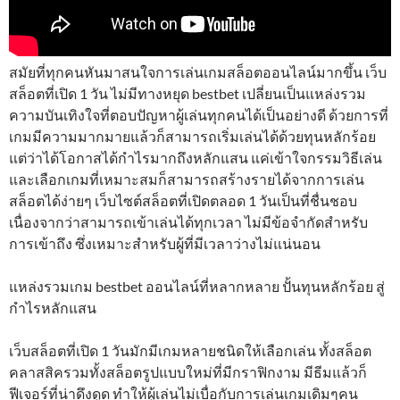
สมัยที่ทุกคนหันมาสนใจการเล่นเกมสล็อตออนไลน์มากขึ้น เว็บ
สล็อตที่เปิด 1 วัน ไม่มีทางหยุด bestbet เปลี่ยนเป็นแหล่งรวม
ความบันเทิงใจที่ตอบปัญหาผู้เล่นทุกคนได้เป็นอย่างดี ด้วยการที่
เกมมีความมากมายแล้วก็สามารถเริ่มเล่นได้ด้วยทุนหลักร้อย
แต่ว่าได้โอกาสได้กำไรมากถึงหลักแสน แค่เข้าใจกรรมวิธีเล่น
และเลือกเกมที่เหมาะสมก็สามารถสร้างรายได้จากการเล่น
สล็อตได้ง่ายๆ เว็บไซต์สล็อตที่เปิดตลอด 1 วันเป็นที่ชื่นชอบ
เนื่องจากว่าสามารถเข้าเล่นได้ทุกเวลา ไม่มีข้อจำกัดสำหรับ
การเข้าถึง ซึ่งเหมาะสำหรับผู้ที่มีเวลาว่างไม่แน่นอน
แหล่งรวมเกม bestbet ออนไลน์ที่หลากหลาย ปั้นทุนหลักร้อย สู่
กำไรหลักแสน
เว็บสล็อตที่เปิด 1 วันมักมีเกมหลายชนิดให้เลือกเล่น ทั้งสล็อต
คลาสสิครวมทั้งสล็อตรูปแบบใหม่ที่มีกราฟิกงาม มีธีมแล้วก็
ฟีเจอร์ที่น่าดึงดูด ทำให้ผู้เล่นไม่เบื่อกับการเล่นเกมเดิมๆคน