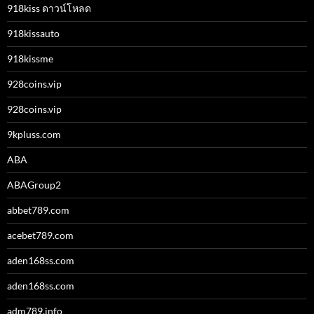
918kiss ดาวน์โหลด
918kissauto
918kissme
928coins.vip
928coins.vip
9kpluss.com
ABA
ABAGroup2
abbet789.com
acebet789.com
aden168ss.com
aden168ss.com
adm789.info