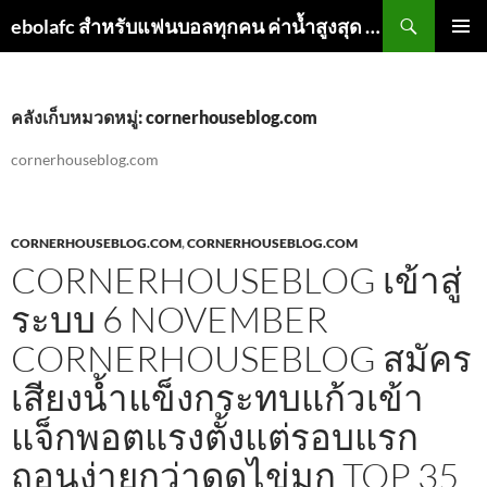
ค้นหา
ebolafc สำหรับแฟนบอลทุกคน ค่าน้ำสูงสุด ดูบอลสด
ข้าม
เมนูหลัก
ไป
ยัง
เนื้อหา
คลังเก็บหมวดหมู่: cornerhouseblog.com
cornerhouseblog.com
CORNERHOUSEBLOG.COM
,
CORNERHOUSEBLOG.COM
CORNERHOUSEBLOG เข้าสู่
ระบบ 6 NOVEMBER
CORNERHOUSEBLOG สมัคร
เสียงน้ำแข็งกระทบแก้วเข้า
แจ็กพอตแรงตั้งแต่รอบแรก
ถอนง่ายกว่าดูดไข่มุก TOP 35