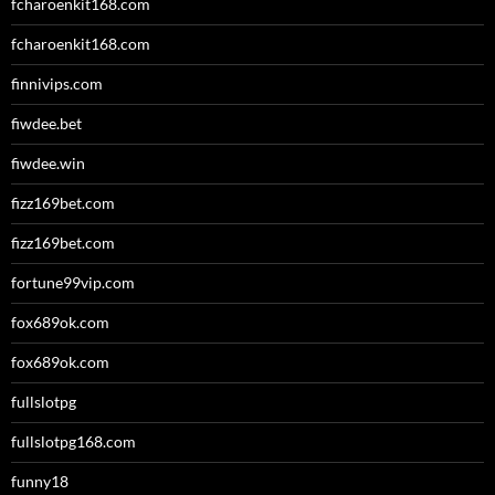
fcharoenkit168.com
fcharoenkit168.com
finnivips.com
fiwdee.bet
fiwdee.win
fizz169bet.com
fizz169bet.com
fortune99vip.com
fox689ok.com
fox689ok.com
fullslotpg
fullslotpg168.com
funny18