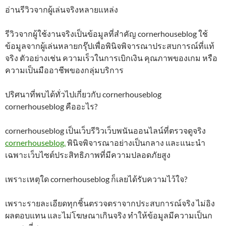
อ่านรีวิวจากผู้เล่นจริงหลายแหล่ง
รีวิวจากผู้ใช้งานจริงเป็นข้อมูลที่สำคัญ cornerhouseblog ใช้
ข้อมูลจากผู้เล่นหลายกรุ๊ปเพื่อพินิจพิจารณาประสบการณ์ที่แท้
จริง ตัวอย่างเช่น ความเร็วในการเบิกเงิน คุณภาพของเกม หรือ
ความเป็นมืออาชีพของกลุ่มบริการ
ปริศนาที่พบได้ทั่วไปเกี่ยวกับ cornerhouseblog
cornerhouseblog คืออะไร?
cornerhouseblog เป็นเว็บรีวิวเว็บพนันออนไลน์ที่ตรวจดูจริง
cornerhouseblog.
พินิจพิจารณาอย่างเป็นกลาง และแนะนำ
เฉพาะเว็บไซต์ประสิทธิภาพที่มีความปลอดภัยสูง
เพราะเหตุใด cornerhouseblog ก็เลยได้รับความไว้ใจ?
เพราะรายละเอียดทุกชิ้นตรวจตราจากประสบการณ์จริง ไม่อิง
ผลตอบแทน และไม่โฆษณาเกินจริง ทำให้ข้อมูลมีความเป็นก