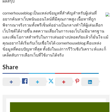
ผลสรุป
cornerhouseblog เป็นแหล่งข้อมูลที่สำคัญสำหรับผู้เล่นที่
อยากค้นหาเว็บพนันออนไลน์ที่มีคุณภาพสูง เนื้อหาที่ถูก
พิจารณาจริงรวมทั้งพรีเซ็นท์อย่างเป็นกลางทำให้ผู้เล่นเลือก
เว็บไซต์ได้ง่ายขึ้น ลดความเสี่ยงในการเจอเว็บไม่มีมาตรฐาน
และเพิ่มโอกาสสำหรับในการเล่นอย่างปลอดภัยแล้วก็มั่นใจ แม้
คุณอยากได้เริ่มกับเว็บเชื่อใจได้ cornerhouseblog คือแหล่ง
ข้อมูลที่ตอบปัญหาที่สุด ทั้งยังในแง่การรีวิวเชิงวิเคราะห์และก็
เคล็ดลับการเลือกเว็บที่ใช้งานได้จริง
Share