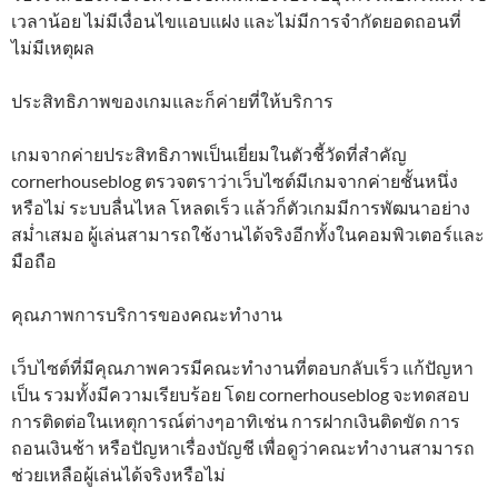
เวลาน้อย ไม่มีเงื่อนไขแอบแฝง และไม่มีการจำกัดยอดถอนที่
ไม่มีเหตุผล
ประสิทธิภาพของเกมและก็ค่ายที่ให้บริการ
เกมจากค่ายประสิทธิภาพเป็นเยี่ยมในตัวชี้วัดที่สำคัญ
cornerhouseblog ตรวจตราว่าเว็บไซต์มีเกมจากค่ายชั้นหนึ่ง
หรือไม่ ระบบลื่นไหล โหลดเร็ว แล้วก็ตัวเกมมีการพัฒนาอย่าง
สม่ำเสมอ ผู้เล่นสามารถใช้งานได้จริงอีกทั้งในคอมพิวเตอร์และ
มือถือ
คุณภาพการบริการของคณะทำงาน
เว็บไซต์ที่มีคุณภาพควรมีคณะทำงานที่ตอบกลับเร็ว แก้ปัญหา
เป็น รวมทั้งมีความเรียบร้อย โดย cornerhouseblog จะทดสอบ
การติดต่อในเหตุการณ์ต่างๆอาทิเช่น การฝากเงินติดขัด การ
ถอนเงินช้า หรือปัญหาเรื่องบัญชี เพื่อดูว่าคณะทำงานสามารถ
ช่วยเหลือผู้เล่นได้จริงหรือไม่