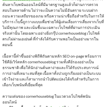
ค้นหาเว็บพนันออนไลน์ที่มีมาตรฐานสูงแล้วก็ผ่านการตรวจ
สอบในหลายด้าน ไม่ว่าจะเป็นความไม่มีอันตราย ระบบฝาก
ถอน ความเสถียรของเกม หรือความน่าเชื่อถือสำหรับในการให้
บริการ เว็บนี้ถูกวางแบบเพื่อช่วยให้ผู้เล่นเลี่ยงการเสี่ยงจากเว็บที่
ไม่มีคุณภาพ และเน้นชี้แนะเฉพาะเว็บไซต์ที่ผ่านการประเมิน
จริงเท่านั้น โดยเฉพาะอย่างยิ่งกรุ๊ป cornerhouseblog เว็บไซต์
ตรงไม่ผ่านเอเย่นต์ ที่กำลังได้รับความพอใจเป็นอย่างมากใน
ตอนนี้
เนื้อหานี้ทำขึ้นอย่างพิถีพิถันตามหลัก SEO on-page พร้อมการ
ใช้คีย์เวิร์ดหลัก cornerhouseblog รวมทั้งคีย์รองอย่างเป็น
ธรรมชาติ เพื่อให้นักอ่านค้นหาง่ายและก็ได้รับประสบการณ์
การอ่านที่เหมาะสมที่สุด เนื้อหาทั้งปวงถูกเรียงอย่างเป็นระบบ
เข้าใจง่าย และก็สามารถนำไปดัดแปลงได้จริงสำหรับในการ
เลือกเว็บพนันที่เยี่ยมที่สุด
ความเด่นของ cornerhouseblog ในแวดวงเว็บไซต์พนัน
ออนไลน์