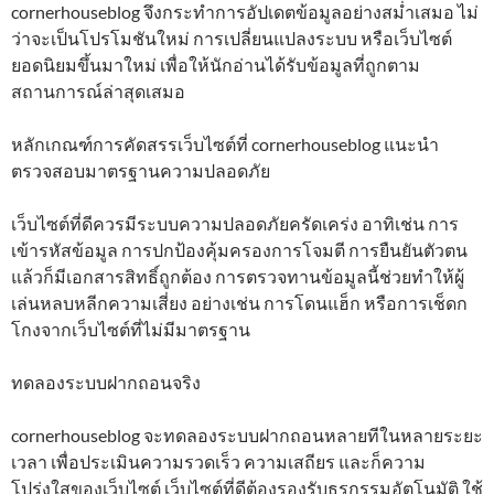
cornerhouseblog จึงกระทำการอัปเดตข้อมูลอย่างสม่ำเสมอ ไม่
ว่าจะเป็นโปรโมชันใหม่ การเปลี่ยนแปลงระบบ หรือเว็บไซต์
ยอดนิยมขึ้นมาใหม่ เพื่อให้นักอ่านได้รับข้อมูลที่ถูกตาม
สถานการณ์ล่าสุดเสมอ
หลักเกณฑ์การคัดสรรเว็บไซต์ที่ cornerhouseblog แนะนำ
ตรวจสอบมาตรฐานความปลอดภัย
เว็บไซต์ที่ดีควรมีระบบความปลอดภัยครัดเคร่ง อาทิเช่น การ
เข้ารหัสข้อมูล การปกป้องคุ้มครองการโจมตี การยืนยันตัวตน
แล้วก็มีเอกสารสิทธิ์ถูกต้อง การตรวจทานข้อมูลนี้ช่วยทำให้ผู้
เล่นหลบหลีกความเสี่ยง อย่างเช่น การโดนแฮ็ก หรือการเช็ดก
โกงจากเว็บไซต์ที่ไม่มีมาตรฐาน
ทดลองระบบฝากถอนจริง
cornerhouseblog จะทดลองระบบฝากถอนหลายทีในหลายระยะ
เวลา เพื่อประเมินความรวดเร็ว ความเสถียร และก็ความ
โปร่งใสของเว็บไซต์ เว็บไซต์ที่ดีต้องรองรับธุรกรรมอัตโนมัติ ใช้