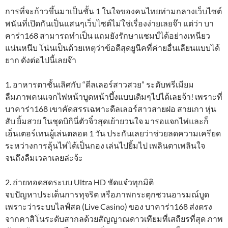
การที่จะก้าวขึ้นมาเป็นชั้น 1 ในใจของคนไทยท่ามกลางเว็บไซต์
พนันที่เปิดกันเป็นแสนๆเว็บไซต์ไม่ใช่เรื่องง่ายเลยจ๊า แต่ว่า บา
คาร่า168 สามารถทำเป็น แถมยังรักษาแชมป์ได้อย่างเหนียว
แน่นหนึบ โน่นเป็นด้วยเหตุว่าข้อดีสุดยูนีคที่ค่ายอื่นเลียนแบบได้
ยาก ดังต่อไปนี้เลยจ๊า
1. อาหารตาชั้นเลิศกับ “ดีลเลอร์สาวสวย” ระดับพรีเมียม
ลืมภาพคนแจกไพ่หน้าบูดหน้าบึ้งแบบเดิมๆไปได้เลยจ้า! เพราะที่
บาคาร่า168 เขาคัดสรรเฉพาะดีลเลอร์สาวสายฝอ สายเกา หุ่น
สับ ยิ้มสวย ในชุดบิกินี่ตัวจิ๋วสุดเย้ายวนใจ มารอแจกไพ่และก็
เอ็นเตอร์เทนผู้เล่นตลอด 1 วัน ประกันเลยว่าช่วยลดความเครียด
ระหว่างการลุ้นไพ่ได้เป็นกอง เล่นไปยิ้มไป เพลินตาเพลินใจ
จนถึงลืมเวลาเลยล่ะจ้ะ
2. ถ่ายทอดสดระบบ Ultra HD ชัดแจ๋วทุกมิติ
จบปัญหาประเด็นการทุจริต หรือภาพกระตุกชวนอารมณ์บูด
เพราะว่าระบบไลฟ์สด (Live Casino) ของ บาคาร่า168 ส่งตรง
จากคาสิโนระดับสากลด้วยสัญญาณดาวเทียมที่เสถียรที่สุด ภาพ