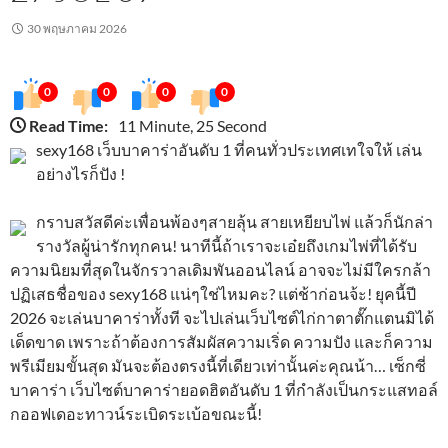
30 พฤษภาคม 2026
0
0
0
0
Read Time:
11 Minute, 25 Second
sexy168 เว็บบาคาร่าอันดับ 1 ที่คนทั่วประเทศเทใจให้ เล่น
อย่างไรก็ปัง !
กราบสวัสดีค่ะเพื่อนพ้องๆสายลุ้น สายเหยียบไพ่ แล้วก็นักล่า
รางวัลผู้น่ารักทุกคน! นาทีนี้ถ้าเราจะเอ๋ยถึงเกมไพ่ที่ได้รับ
ความนิยมที่สุดในจักรวาลเดิมพันออนไลน์ อาจจะไม่มีใครกล้า
ปฏิเสธชื่อของ sexy168 แน่ๆใช่ไหมคะ? แต่ช้าก่อนจ้ะ! ยุคนี้ปี
2026 จะเล่นบาคาร่าทั้งที จะไปเล่นเว็บไซต์ไก่กาตาตั๊กแตนมิได้
เด็ดขาด เพราะถ้าต้องการสัมผัสความเริ่ด ความปัง และก็ความ
พรีเมียมขั้นสุด มันจะต้องตรงนี้ที่เดียวเท่านั้นค่ะคุณน้า… เซ็กซี่
บาคาร่า เว็บไซต์บาคาร่ายอดฮิตอันดับ 1 ที่กำลังเป็นกระแสทอล์
กออฟเดอะทาวน์ระเบิดระเบ้อขณะนี้!