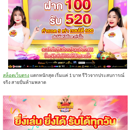
สล็อตเว็บตรง
แตกหนักสุด เริ่มแค่ 1 บาท รีวิวจากประสบการณ์
จริง สายปั่นห้ามพลาด