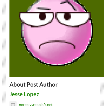
About Post Author
Jesse Lopez
noreply@ebolafc.net