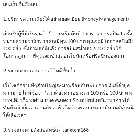
เล่นเว็บอื่นอีกเลย:
1. บริหารความเสี่ยงได้อย่างยอดเยี่ยม (Money Management)
สำหรับผู้ที่มีเงินทุนจำกัด การเริ่มต้นที่ 1 บาทต่อการสปิน 1 ครั้ง
หมายความว่าถ้าหากคุณมีทุน 100 บาท คุณจะมีโอกาสสปินถึง
100 ครั้ง! ซึ่งตามสถิติแล้ว การสปินสม่ำเสมอ 100 ครั้ง ได้
โอกาสสูงมากที่คุณจะเข้าสู่ตอนโบนัสหรือฟรีสปินของเกม
2. ระบบฝาก-ถอน ออโต้ ไม่มีขั้นต่ำ
เว็บไซต์ตรงแท้ๆส่วนใหญ่จะมาพร้อมกับระบบการเงินที่ล้ำยุค
มากมาย ไม่มีข้อจำกัดว่าต้องฝากอย่างต่ำ 100 หรือ 300 บาท มี
บาทเดียวก็ฝากผ่าน True Wallet หรือแอปพลิเคชันธนาคารได้
ทันที แล้วก็เวลาถอนก็รวดเร็ว ไม่ต้องรอคอยแอดมินอนุมัตำหนิ
ให้เสียเวลา
3. รวมเกมค่ายดังลิขสิทธิ์แท้ tangtem168