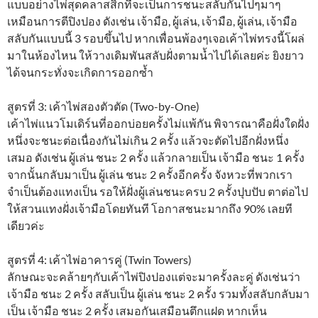
แบบอย่างไพ่สุดคลาสสิกที่จะเป็นการชนะสลับกันไปๆมาๆ
เหมือนการตีปิงปอง ดังเช่น เจ้ามือ, ผู้เล่น, เจ้ามือ, ผู้เล่น, เจ้ามือ
สลับกันแบบนี้ 3 รอบขึ้นไป หากเพื่อนพ้องๆเจอเค้าไพ่ทรงนี้โผล่
มาในห้องไหน ให้วางเดิมพันสลับฝั่งตามน้ำไปได้เลยค่ะ ยิงยาว
ได้จนกระทั่งจะเกิดการออกซ้ำ
สูตรที่ 3: เค้าไพ่สองตัวตัด (Two-by-One)
เค้าไพ่แนวโมเดิร์นที่ออกบ่อยครั้งไม่แพ้กัน พิจารณาคือฝั่งใดฝั่ง
หนึ่งจะชนะต่อเนื่องกันไม่เกิน 2 ครั้ง แล้วจะตัดไปอีกฝั่งหนึ่ง
เสมอ ดังเช่น ผู้เล่น ชนะ 2 ครั้ง แล้วกลายเป็น เจ้ามือ ชนะ 1 ครั้ง
จากนั้นกลับมาเป็น ผู้เล่น ชนะ 2 ครั้งอีกครั้ง จังหวะที่พวกเรา
จำเป็นต้องแทงเป็น รอให้ฝั่งผู้เล่นชนะครบ 2 ครั้งปุบปับ ตาต่อไป
ให้สวนแทงฝั่งเจ้ามือโดยทันที โอกาสชนะมากถึง 90% เลยที
เดียวค่ะ
สูตรที่ 4: เค้าไพ่อาคารคู่ (Twin Towers)
ลักษณะจะคล้ายๆกับเค้าไพ่ปิงปองแต่จะมาครั้งละคู่ ดังเช่นว่า
เจ้ามือ ชนะ 2 ครั้ง สลับเป็น ผู้เล่น ชนะ 2 ครั้ง รวมทั้งสลับกลับมา
เป็น เจ้ามือ ชนะ 2 ครั้ง เสมอกันเสมือนตึกแฝด หากเห็น