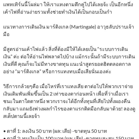
แพทเทิร์นนี้โผล่มา ให้เราแทงตามตึกคู่ไปได้เลยจ้ะ เป็นอีกหนึ่ง
เค้าไพ่ที่อ่านง่ายรวมทั้งช่วยทำเงินได้เป็นกอบเป็นกำ
แนวทางการเดินเงิน มาร์ติงเกล (Martingale) อาวุธลับปราบเจ้า
มือ
มีสูตรอ่านเค้าไพ่แล้ว สิ่งที่ต้องมีให้ได้เลยเป็น “ระบบการเดิน
เงิน” ค่ะ ต่อให้อ่านไพ่พลาดไปบ้าง แม้กระนั้นถ้ามีระบบการเดิน
เงินที่ดี คุณก็จะไม่มีทางขาดทุน แนะนำสูตรยอดฮิตตลอดกาล
อย่าง “มาร์ติงเกล” หรือการแทงทบเมื่อเสียนั่นเองค่ะ
วิธีการกล้วยๆคือ เมื่อไหร่ที่เราแทงเสีย ตาต่อไปให้พวกเราจ่าย
เงินเดิมพันเพิ่มขึ้นเป็น 2 เท่าของตาก่อนหน้า เพื่อที่ว่าเมื่อเรา
ชนะในตาใดตาหนึ่ง พวกเราจะได้อีกทั้งทุนที่เสียไปทั้งผองคืน
กลับมา แถมยังพ่วงผลกำไรของตาแรกติดมือกลับมาด้วย! ลองดู
สเต็ปตามนี้เลยจ้า
• ตาที่ 1: ลงเงิน 50 บาท (ผล: เสีย) -ขาดทุน 50 บาท
• ตาที่ 2: ทบเงินเป็น 100 บาท (ผล: เสีย) -ขาดทุนสะสม 150 บาท