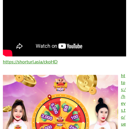
https://shorturl.asia/ckoHD
ht
tp
s:/
/h
ey
s.t
o/
ue