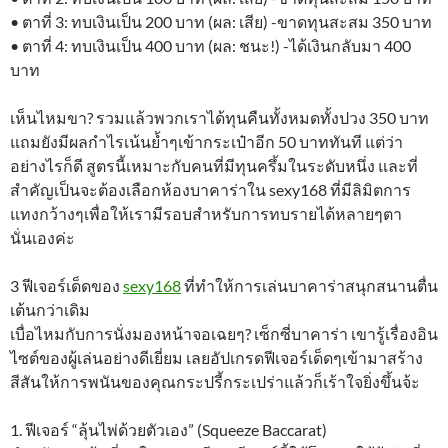
• ตาที่ 3: ทบเงินเป็น 200 บาท (ผล: เสีย) -ขาดทุนสะสม 350 บาท
• ตาที่ 4: ทบเงินเป็น 400 บาท (ผล: ชนะ!) -ได้เงินกลับมา 400
บาท
เห็นไหมขา? รวมแล้วพวกเราได้ทุนคืนทั้งหมดทั้งปวง 350 บาท
แถมยังมีผลกำไรเน้นย้ำๆเข้ากระเป๋าอีก 50 บาททันที แต่ว่า
อย่างไรก็ดี สูตรนี้เหมาะกับคนที่มีทุนครึ้มในระดับหนึ่ง และที่
สำคัญเป็นจะต้องเลือกห้องบาคาร่าใน sexy168 ที่มีลิมิตการ
แทงกว้างๆเพื่อให้เรามีรอบสำหรับการทบรายได้หลายๆตา
นั่นเองค่ะ
3 ฟีเจอร์เด็ดของ
sexy168
ที่ทำให้การเล่นบาคาร่าสนุกสนานตื่น
เต้นกว่าเดิม
เบื่อไหมกับการนั่งมองหน้าจอเฉยๆ? เซ็กซี่บาคาร่า เขารู้เรื่องอิน
ไซต์ของผู้เล่นอย่างดีเยี่ยม เลยอัปเกรดฟีเจอร์เด็ดๆเข้ามาสร้าง
สีสันให้การพนันของคุณกระปรี้กระเปร่าแล้วก็เร้าใจยิ่งขึ้นจ้ะ
1. ฟีเจอร์ “ลุ้นไพ่ด้วยตัวเอง” (Squeeze Baccarat)