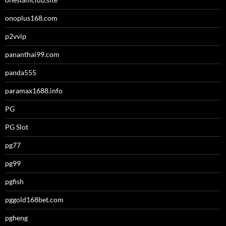
onoplus168.com
p2vvip
pananthai99.com
panda555
paramax1688.info
PG
PG Slot
pg77
pg99
pgfish
pggold168bet.com
pgheng