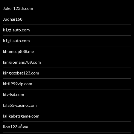
Joker123th.com
Judhai168
k1gt-auto.com
k1gt-auto.com
khumsup888.me
kingromans789.com
kingxxxbet123.com
kitti999vip.com
ktv4sd.com
lala55-casino.com
lalikabetsgame.com
lion123สล็อต