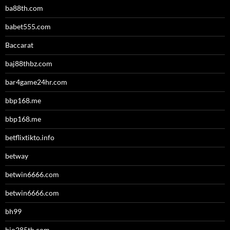
ba88th.com
babet555.com
Baccarat
baj88thbz.com
bar4game24hr.com
bbp168.me
bbp168.me
betflixtikto.info
betway
betwin6666.com
betwin6666.com
bh99
bio285th.com