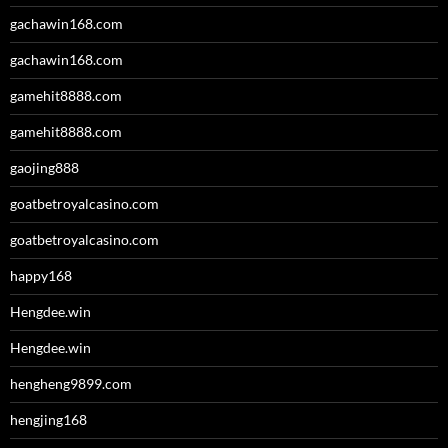
gachawin168.com
gachawin168.com
gamehit8888.com
gamehit8888.com
gaojing888
goatbetroyalcasino.com
goatbetroyalcasino.com
happy168
Hengdee.win
Hengdee.win
hengheng9899.com
hengjing168