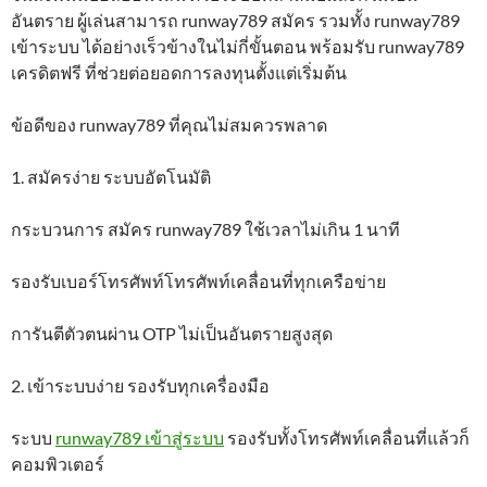
อันตราย ผู้เล่นสามารถ runway789 สมัคร รวมทั้ง runway789
เข้าระบบ ได้อย่างเร็วข้างในไม่กี่ขั้นตอน พร้อมรับ runway789
เครดิตฟรี ที่ช่วยต่อยอดการลงทุนตั้งแต่เริ่มต้น
ข้อดีของ runway789 ที่คุณไม่สมควรพลาด
1. สมัครง่าย ระบบอัตโนมัติ
กระบวนการ สมัคร runway789 ใช้เวลาไม่เกิน 1 นาที
รองรับเบอร์โทรศัพท์โทรศัพท์เคลื่อนที่ทุกเครือข่าย
การันตีตัวตนผ่าน OTP ไม่เป็นอันตรายสูงสุด
2. เข้าระบบง่าย รองรับทุกเครื่องมือ
ระบบ
runway789 เข้าสู่ระบบ
รองรับทั้งโทรศัพท์เคลื่อนที่แล้วก็
คอมพิวเตอร์