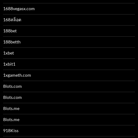
1688vegasx.com
168สล็อต
188bet
188betth
1xbet
1xbit1
1xgameth.com
8lots.com
8lots.com
8lots.me
8lots.me
918Kiss