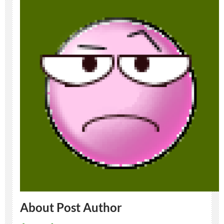
About Post Author