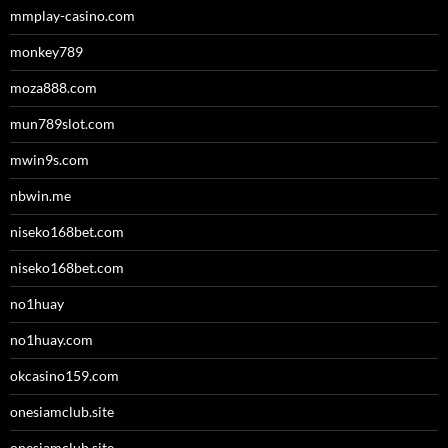
mmplay-casino.com
monkey789
moza888.com
mun789slot.com
mwin9s.com
nbwin.me
niseko168bet.com
niseko168bet.com
no1huay
no1huay.com
okcasino159.com
onesiamclub.site
onesiamclub.site