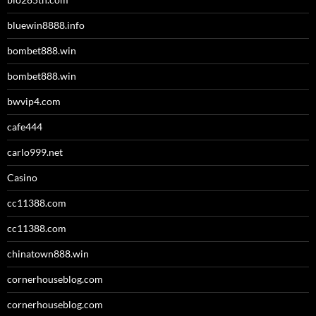
bluewin8888.info
bombet888.win
bombet888.win
bwvip4.com
cafe444
carlo999.net
Casino
cc11388.com
cc11388.com
chinatown888.win
cornerhouseblog.com
cornerhouseblog.com