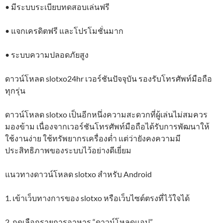
• มีระบบระเบียบทดสอบเล่นฟรี
• แจกเครดิตฟรี และโปรโมชั่นมาก
• ระบบความปลอดภัยสูง
ดาวน์โหลด slotxo24hr เวอร์ชันปัจจุบัน รองรับโทรศัพท์มือถือ
ทุกรุ่น
ดาวน์โหลด slotxo เป็นอีกหนึ่งความสะดวกที่ผู้เล่นไม่สมควร
มองข้าม เนื่องจากเวอร์ชันโทรศัพท์มือถือได้รับการพัฒนาให้
ใช้งานง่าย ใช้ทรัพยากรเครื่องต่ำ แต่ว่ายังคงความมี
ประสิทธิภาพของระบบไว้อย่างดีเยี่ยม
แนวทางดาวน์โหลด slotxo สำหรับ Android
1. เข้าเว็บทางการของ slotxo หรือเว็บไซต์ตรงที่ไว้ใจได้
2. กดเลือกรายการอาหาร “ดาวน์โหลดแอป”