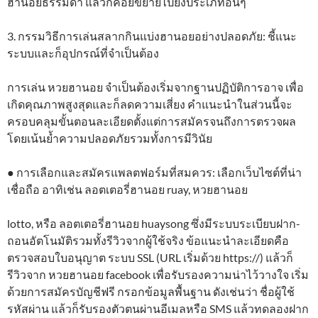
ฮานอยธรรมดา แล้วก็ค่อยขยายไปยังประเภทอื่นๆ
3. กรรมวิธีการเล่นสลากกินแบ่งฮานอยอย่างปลอดภัย: ชี้แนะ
ระบบและก็อุปกรณ์ที่จำเป็นต้อง
การเล่น หวยฮานอย จำเป็นต้องเริ่มจากฐานปฏิบัติการอาจ เพื่อ
เกิดคุณภาพสูงสุดและก็ลดความเสี่ยง คำแนะนำในส่วนนี้จะ
ครอบคลุมขั้นตอนละเอียดตั้งแต่การสมัครจนถึงการตรวจผล
โดยเน้นย้ำความปลอดภัยรวมทั้งการมีวินัย
● การเลือกและสมัครแพลตฟอร์มที่สมควร: เลือกเว็บไซต์ที่น่า
เชื่อถือ อาทิเช่น ลอตเตอรี่ฮานอย ruay, หวยฮานอย
lotto, หรือ ลอตเตอรี่ฮานอย huaysong ซึ่งมีระบบระเบียบฝาก-
ถอนอัตโนมัติรวมทั้งรีวิวจากผู้ใช้จริง ข้อแนะนำละเอียดคือ
ตรวจสอบใบอนุญาต ระบบ SSL (URL เริ่มด้วย https://) แล้วก็
รีวิวจาก หวยฮานอย facebook เพื่อรับรองความน่าไว้วางใจ เริ่ม
ด้วยการสมัครบัญชีฟรี กรอกข้อมูลพื้นฐาน ดังเช่นว่า ชื่อผู้ใช้
รหัสผ่าน แล้วก็รับรองตัวตนผ่านอีเมลหรือ SMS แล้วทดลองฝาก