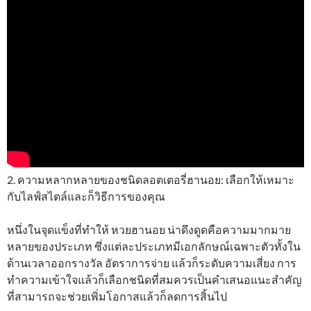
2. ความหลากหลายของชนิดลอตเตอรี่ฮานอย: เลือกให้เหมาะ
กับไลฟ์สไตล์และก็วิธีการของคุณ
หนึ่งในจุดแข็งที่ทำให้ หวยฮานอย น่าดึงดูดคือความมากมาย
หลายของประเภท ซึ่งแต่ละประเภทมีเอกลักษณ์เฉพาะตัวทั้งใน
ด้านเวลาออกรางวัล อัตราการจ่าย แล้วก็ระดับความเสี่ยง การ
ทำความเข้าใจแล้วก็เลือกชนิดที่สมควรเป็นคำเสนอแนะสำคัญ
ที่สามารถจะช่วยเพิ่มโอกาสแล้วก็ลดการสิ้นไป