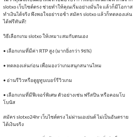
slotxo เว็บไซต์ตรง ช่วยทำให้คุณเริ่มอย่างมั่นใจ แล้วก็มีโอกาส
ทำเงินได้จริง พึงพอใจอย่ารอช้า สมัคร slotxo แล้วก็ทดลองเล่น
ได้ฟรีทันที!
วิธีเลือกเกม slotxo ให้เหมาะสมกับตนเอง
• เลือกเกมที่มีค่า RTP สูง (มากยิ่งกว่า 96%)
• ทดลองเล่นก่อน เพื่อมองว่าเกมสนุกสนานไหม
• อ่านรีวิวหรือดูยูทูบเบอร์รีวิวเกม
• เลือกเกมที่มีฟีเจอร์พิเศษ ตัวอย่างเช่น ฟรีสปิน หรือคอมโบ
โบนัส
สมัคร slotxo24hr เว็บไซต์ตรง ไม่ผ่านเอเย่นต์ ไม่เป็นอันตราย
ได้เงินจริง