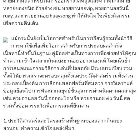
ด้วยความถี่สำหรับในการออกรางวัลที่สูงและความมากมาย
หลายของชนิด ตัวอย่างเช่น หวยฮานอยvip, หวยฮานอยวันนี้
ruay, และ หวยฮานอย huaysong ทำให้มันไม่ใช่เพียงกิจกรรม
เพื่อความตื่นเต้น
แม้กระนั้นยังเป็นโอกาสสำหรับในการเรียนรู้รวมทั้งนำวิธี
การมาใช้เพื่อเพิ่มโอกาสสำหรับการประสบผลสำเร็จ
เนื้อหานี้ทำขึ้นในฐานะคู่มืออย่างเป็นทางการเพื่อช่วยทำให้คุณ
ทำความเข้าใจ สลากกินแบ่งฮานอย อย่างถ่องแท้ โดยเน้นย้ำ
การเสนอแนะกรรมวิธีการเล่นที่ปลอดภัย มีระบบระเบียบ รวม
ทั้งมีวินัย พวกเราจะครอบคลุมตั้งแต่ประวัติศาสตร์รวมทั้งส่วน
ประกอบเบื้องต้น การเลือกแพลตฟอร์มที่สมควร การวิเคราะห์
ข้อมูลย้อนไป การพัฒนากลยุทธ์ขั้นสูง การตำหนิดตามผลล่าสุด
เช่น หวยฮานอย วันนี้ ออกอะไร หรือ หวยฮานอย vip วันนี้ สด
รวมทั้งข้อควรระวังเพื่อการเล่นที่ยืนนาน
1. ประวัติศาสตร์และโครงสร้างพื้นฐานของสลากกินแบ่ง
ฮานอย: ทำความเข้าใจแหล่งที่มา