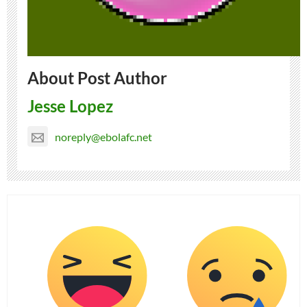
About Post Author
Jesse Lopez
noreply@ebolafc.net