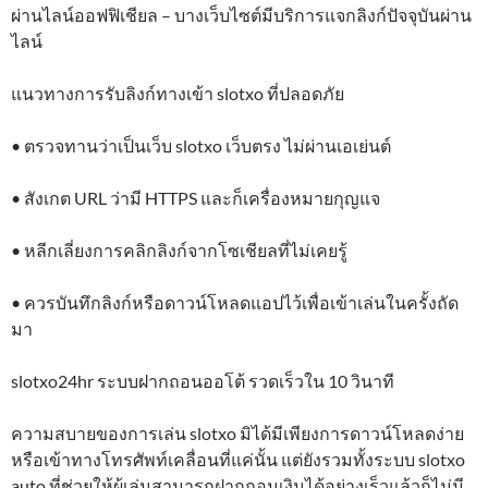
ผ่านไลน์ออฟฟิเชียล – บางเว็บไซต์มีบริการแจกลิงก์ปัจจุบันผ่าน
ไลน์
แนวทางการรับลิงก์ทางเข้า slotxo ที่ปลอดภัย
• ตรวจทานว่าเป็นเว็บ slotxo เว็บตรง ไม่ผ่านเอเย่นต์
• สังเกต URL ว่ามี HTTPS และก็เครื่องหมายกุญแจ
• หลีกเลี่ยงการคลิกลิงก์จากโซเชียลที่ไม่เคยรู้
• ควรบันทึกลิงก์หรือดาวน์โหลดแอปไว้เพื่อเข้าเล่นในครั้งถัด
มา
slotxo24hr ระบบฝากถอนออโต้ รวดเร็วใน 10 วินาที
ความสบายของการเล่น slotxo มิได้มีเพียงการดาวน์โหลดง่าย
หรือเข้าทางโทรศัพท์เคลื่อนที่แค่นั้น แต่ยังรวมทั้งระบบ slotxo
auto ที่ช่วยให้ผู้เล่นสามารถฝากถอนเงินได้อย่างเร็วแล้วก็ไม่มี