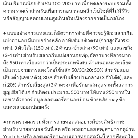
เงินปริมาณน้อย ดังเช่น 100-200 บาท เพื่อทดลองระบบรวมทั้ง
ความรวดเร็วสำหรับเพื่อการถอน หลบหลีกเว็บไซต์ที่ไม่มีรีวิว
หรือสัญญาผลตอบแทนสูงเกินจริง เนื่องจากอาจเป็นกลโกง
● แบบอย่างการแทงและก็อัตราการจ่ายที่ควรจะรู้จัก: สลากกิน
แบ่งฮานอย มีแบบอย่างหลัก อาทิเช่น 3 ตัวตรง (จ่ายสูงถึง 900
เท่า), 3 ตัวโต๊ด (150 เท่า), 2 ตัวบน-ข้างล่าง (90 เท่า), และเลขวิ่ง
(3-4 เท่า) สำหรับ สลากกินแบ่งฮานอยvip, อัตราบางทีอาจมาก
ถึง 950 เท่าเนื่องจากว่าเป็นประเภทพิเศษ คำเสนอแนะละเอียด
เป็น กระจายการแทงโดยใช้หลัก 50/30/20: 50% สำหรับแบบ
เสี่ยงต่ำ (เลข 2 ตัว), 30% สำหรับเสี่ยงปานกลาง (3 ตัวโต๊ด), และ
ก็ 20% สำหรับเสี่ยงสูง (3 ตัวตรง) เพื่อรักษาสมดุลรวมทั้งลดการ
สูญเสีย ได้แก่ ถ้าเกิดงบประมาณ 500 บาท ให้แทง 250 บาทใน
เลข 2 ตัวจากข้อมูล ลอตเตอรี่ฮานอย ย้อน ข้างหลัง ruay ซึ่ง
แสดงเลขออกบ่อยครั้ง
● การตรวจผลรวมทั้งการถ่ายทอดสดอย่างมีประสิทธิภาพ:
สำหรับ หวยฮานอย วันนี้ สด หรือ หวยฮานอย สด, สามารถดูผ่าน
YouTube หรือ ลอตเตอรี่ฮานอย #ถ่ายทอดสดวันนี้ หากพึงพอใจ