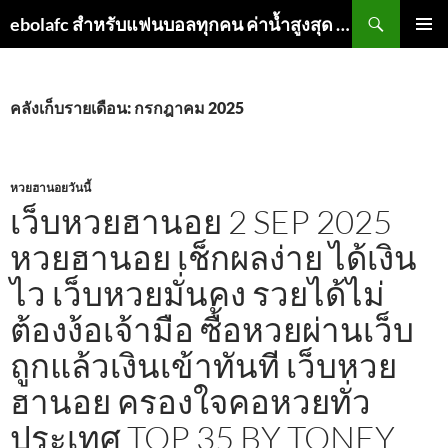
ค้นหา
ebolafc สำหรับแฟนบอลทุกคน ค่าน้ำสูงสุด ดูบอลสด
ข้าม
เมนูหลัก
ไป
ยัง
เนื้อหา
คลังเก็บรายเดือน: กรกฎาคม 2025
หวยฮานอยวันนี้
เว็บหวยฮานอย 2 SEP 2025
หวยฮานอย เช็กผลง่าย ได้เงิน
ไว เว็บหวยมั่นคง รวยได้ไม่
ต้องง้อเจ้ามือ ซื้อหวยผ่านเว็บ
ถูกแล้วเงินเข้าทันที เว็บหวย
ฮานอย ครองใจคอหวยทั่ว
ประเทศ TOP 35 BY TONEY