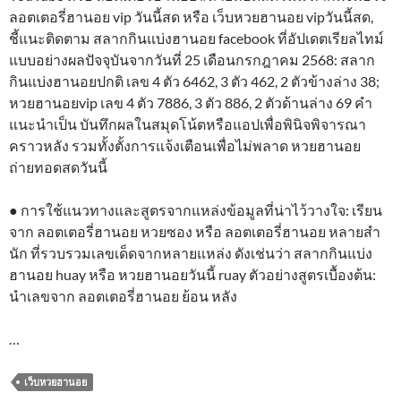
ลอตเตอรี่ฮานอย vip วันนี้สด หรือ เว็บหวยฮานอย vipวันนี้สด,
ชี้แนะติดตาม สลากกินแบ่งฮานอย facebook ที่อัปเดตเรียลไทม์
แบบอย่างผลปัจจุบันจากวันที่ 25 เดือนกรกฎาคม 2568: สลาก
กินแบ่งฮานอยปกติ เลข 4 ตัว 6462, 3 ตัว 462, 2 ตัวข้างล่าง 38;
หวยฮานอยvip เลข 4 ตัว 7886, 3 ตัว 886, 2 ตัวด้านล่าง 69 คำ
แนะนำเป็น บันทึกผลในสมุดโน้ตหรือแอปเพื่อพินิจพิจารณา
คราวหลัง รวมทั้งตั้งการแจ้งเตือนเพื่อไม่พลาด หวยฮานอย
ถ่ายทอดสดวันนี้
● การใช้แนวทางและสูตรจากแหล่งข้อมูลที่น่าไว้วางใจ: เรียน
จาก ลอตเตอรี่ฮานอย หวยซอง หรือ ลอตเตอรี่ฮานอย หลายสํา
นัก ที่รวบรวมเลขเด็ดจากหลายแหล่ง ดังเช่นว่า สลากกินแบ่ง
ฮานอย huay หรือ หวยฮานอยวันนี้ ruay ตัวอย่างสูตรเบื้องต้น:
นำเลขจาก ลอตเตอรี่ฮานอย ย้อน หลัง
…
เว็บหวยฮานอย