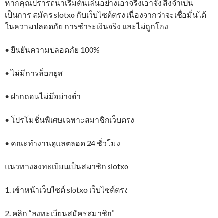
หากคุณปรารถนาเริ่มต้นเล่นอย่างเอาจริงเอาจัง สิ่งจำเป็น
เป็นการ สมัคร slotxo กับเว็บไซต์ตรง เนื่องจากว่าจะเชื่อมั่นได้
ในความปลอดภัย การชำระเงินจริง และไม่ถูกโกง
• ยืนยันความปลอดภัย 100%
• ไม่มีการล็อกยูส
• ฝากถอนไม่มีอย่างต่ำ
• โปรโมชั่นพิเศษเฉพาะสมาชิกเว็บตรง
• คณะทำงานดูแลตลอด 24 ชั่วโมง
แนวทางลงทะเบียนเป็นสมาชิก slotxo
1. เข้าหน้าเว็บไซต์ slotxo เว็บไซต์ตรง
2. คลิก “ลงทะเบียนสมัครสมาชิก”