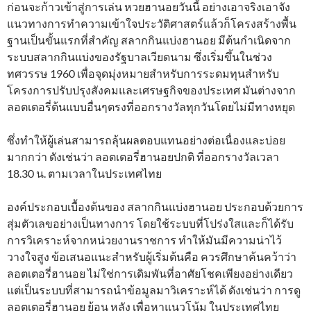
ก่อนจะก้าวเข้าสู่การเล่น หวยฮานอยวันนี้ อย่างเอาจริงเอาจัง
แนวทางการทำความเข้าใจประวัติศาสตร์แล้วก็โครงสร้างพื้น
ฐานเป็นขั้นแรกที่สำคัญ สลากกินแบ่งฮานอย มีต้นกำเนิดจาก
ระบบสลากกินแบ่งของรัฐบาลเวียดนาม ซึ่งเริ่มขึ้นในช่วง
ทศวรรษ 1960 เพื่อจุดมุ่งหมายสำหรับการระดมทุนสำหรับ
โครงการปรับปรุงสังคมและเศรษฐกิจของประเทศ มันต่างจาก
ลอตเตอรี่ต้นแบบอื่นๆตรงที่ออกรางวัลทุกวันโดยไม่มีทางหยุด
ซึ่งทำให้ผู้เล่นสามารถลุ้นผลตอบแทนอย่างต่อเนื่องและบ่อย
มากกว่า ดังเช่นว่า ลอตเตอรี่ฮานอยปกติ ที่ออกรางวัลเวลา
18.30 น. ตามเวลาในประเทศไทย
องค์ประกอบเบื้องต้นของ สลากกินแบ่งฮานอย ประกอบด้วยการ
สุ่มตัวเลขอย่างเป็นทางการ โดยใช้ระบบที่โปร่งใสและก็ได้รับ
การวิเคราะห์จากหน่วยงานราชการ ทำให้มันมีความน่าไว้
วางใจสูง ข้อเสนอแนะสำหรับผู้เริ่มต้นคือ ควรศึกษาค้นคว้าว่า
ลอตเตอรี่ฮานอย ไม่ใช่การเดิมพันที่อาศัยโชคเพียงอย่างเดียว
แต่เป็นระบบที่สามารถนำข้อมูลมาวิเคราะห์ได้ ดังเช่นว่า การดู
ลอตเตอรี่ฮานอย ย้อน หลัง เพื่อหาแนวโน้ม ในประเทศไทย