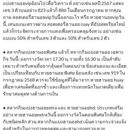
แบ่งฮานอยvipย้อนไป เพื่อวิเคราะห์ อย่างเช่น ผลปี 2567 แสดง
เลข 3 ตัวบนอย่าง 823 แล้วก็ 886 ในเดือนกรกฎาคม หากคุณ
ถาม ลอตเตอรี่ฮานอยvipวันนี้ออกอะไร หรือ หวยฮานอยvipวัน
นี้, เสนอแนะตรวจผ่าน ลอตเตอรี่ฮานอย ruay ที่อัปเดตเรียลไทม์
แล้วก็กระจัดกระจายการแทงเพื่อครอบคลุมจังหวะ อย่างเช่น
แบ่งงบ 50% สำหรับเลข 3 ตัวและ 50% สำหรับเลข 2 ตัว
● สลากกินแบ่งฮานอยพิเศษ แล้วก็ สลากกินแบ่งฮานอย เฉพาะ
กิจ วันนี้: ออกรางวัลเวลา 17.30 น. รวมทั้ง 16.30 น. เป็นลำดับ
เหมาะสำหรับคนที่อยากลุ้นผลในตอนบ่าย ข้อเสนอแนะละเอียด
เป็น เปรียบเทียบกับ หวยฮานอย พิเศษ ย้อนหลัง เช่น เลข 919 ใน
กรกฎาคม 2568 ควรจะใช้ข้อมูลที่ได้มาจาก หวยฮานอย huay
เพื่อหาเลขเด็ดที่ออกซ้ำ และเลี่ยงการแทงหนักในงวดเดียวเพื่อ
รักษาสมดุลทางด้านการเงิน
● สลากกินแบ่งฮานอยextra และ หวยฮานอยhd: ประเภทเสริม
อย่าง หวยฮานอยextraวันนี้ ออกรางวัลในตอนพิเศษใกล้เคียง
กับชนิดหลัก ส่วน สลากกินแบ่งฮานอยhd เน้นความกระจ่างแจ้ง
สูงสำหรับในการถ่ายทอดสด และสามารถตรวจ หวย