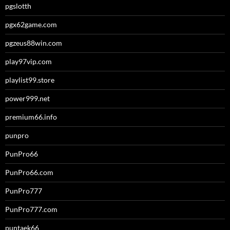
pgslotth
pgx62game.com
pgzeus88win.com
play97vip.com
playlist99.store
power999.net
premium66.info
punpro
PunPro66
PunPro66.com
PunPro777
PunPro777.com
puntaek66