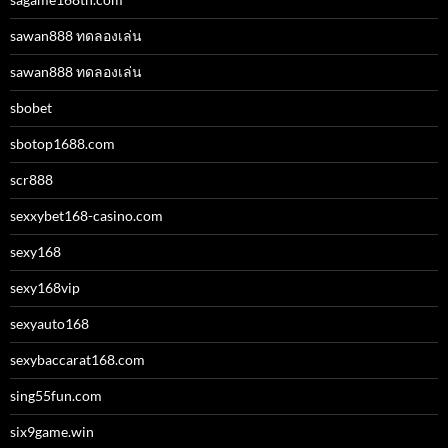
sawan888 ทดลองเล่น
sawan888 ทดลองเล่น
sbobet
sbotop1688.com
scr888
sexxybet168-casino.com
sexy168
sexy168vip
sexyauto168
sexybaccarat168.com
sing55fun.com
six9game.win