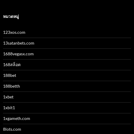
หมวดหมู่
123xos.com
13satanbets.com
1688vegasx.com
168สล็อต
188bet
188betth
1xbet
1xbit1
1xgameth.com
8lots.com