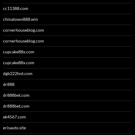
cc11388.com
chinatown888.win
cornerhouseblog.com
cornerhouseblog.com
cupcake88x.com
cupcake88x.com
dgb222hot.com
dr888
dr888bet.com
dr888bet.com
ek4567.com
erisauto.site