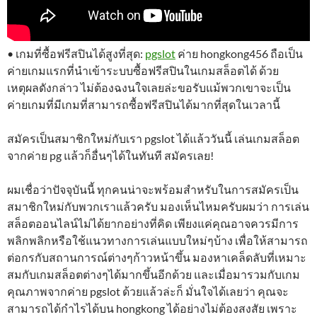
• เกมที่ซื้อฟรีสปินได้สูงที่สุด:
pgslot
ค่าย hongkong456 ถือเป็น
ค่ายเกมแรกที่นำเข้าระบบซื้อฟรีสปินในเกมสล็อตได้ ด้วย
เหตุผลดังกล่าว ไม่ต้องฉงนใจเลยล่ะขอรับแม้พวกเขาจะเป็น
ค่ายเกมที่มีเกมที่สามารถซื้อฟรีสปินได้มากที่สุดในเวลานี้
สมัครเป็นสมาชิกใหม่กับเรา pgslot ได้แล้ววันนี้ เล่นเกมสล็อต
จากค่าย pg แล้วก็อื่นๆได้ในทันที สมัครเลย!
ผมเชื่อว่าปัจจุบันนี้ ทุกคนน่าจะพร้อมสำหรับในการสมัครเป็น
สมาชิกใหม่กับพวกเราแล้วครับ มองเห็นไหมครับผมว่า การเล่น
สล็อตออนไลน์ไม่ได้ยากอย่างที่คิด เพียงแค่คุณอาจควรมีการ
พลิกพลิกหรือใช้แนวทางการเล่นแบบใหม่ๆบ้าง เพื่อให้สามารถ
ต่อกรกับสถานการณ์ต่างๆก้าวหน้าขึ้น มองหาเคล็ดลับที่เหมาะ
สมกับเกมสล็อตต่างๆได้มากขึ้นอีกด้วย และเมื่อมารวมกับเกม
คุณภาพจากค่าย pgslot ด้วยแล้วล่ะก็ มั่นใจได้เลยว่า คุณจะ
สามารถได้กำไรได้บน hongkong ได้อย่างไม่ต้องสงสัย เพราะ