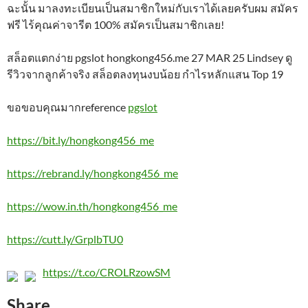
ฉะนั้น มาลงทะเบียนเป็นสมาชิกใหม่กับเราได้เลยครับผม สมัคร
ฟรี ไร้คุณค่าจารีต 100% สมัครเป็นสมาชิกเลย!
สล็อตแตกง่าย pgslot hongkong456.me 27 MAR 25 Lindsey ดู
รีวิวจากลูกค้าจริง สล็อตลงทุนงบน้อย กำไรหลักแสน Top 19
ขอขอบคุณมากreference
pgslot
https://bit.ly/hongkong456_me
https://rebrand.ly/hongkong456_me
https://wow.in.th/hongkong456_me
https://cutt.ly/GrplbTU0
https://t.co/CROLRzowSM
Share