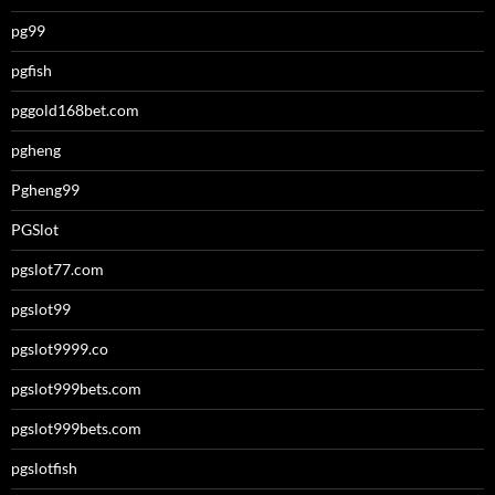
pg99
pgfish
pggold168bet.com
pgheng
Pgheng99
PGSlot
pgslot77.com
pgslot99
pgslot9999.co
pgslot999bets.com
pgslot999bets.com
pgslotfish