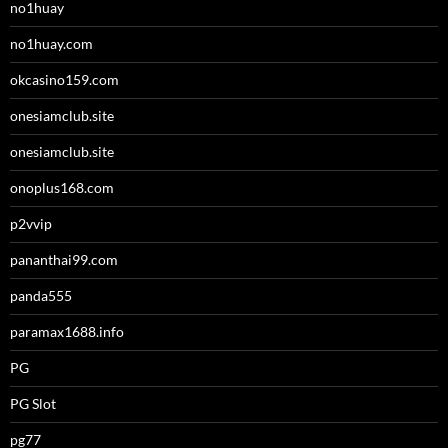
no1huay
no1huay.com
okcasino159.com
onesiamclub.site
onesiamclub.site
onoplus168.com
p2vvip
pananthai99.com
panda555
paramax1688.info
PG
PG Slot
pg77