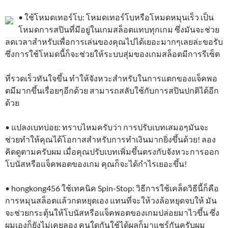
• ใช้โหมดเทอร์โบ: โหมดเทอร์โบหรือโหมดหมุนเร็ว เป็น
โหมดการสปินที่มีอยู่ในเกมสล็อตแทบทุกเกม ซึ่งมันจะช่วย
ลดเวลาสำหรับเพื่อการเล่นของคุณไปได้เยอะมากๆเลยล่ะขอรับ
ซึ่งการใช้โหมดนี้ก็จะช่วยให้ระบบสุ่มของเกมสล็อตมีการรีเซ็ต
ที่รวดเร็วทันใจขึ้น ทำให้จังหวะสำหรับในการแตกของแจ็คพอ
ตมีมากขึ้นเรื่อยๆอีกด้วย สามารถสลับใช้กับการสปินปกติได้อีก
ด้วย
• แปลงเบทบ่อย: ทราบไหมครับว่า การปรับเบทเสมอๆมันจะ
ช่วยทำให้คุณได้โอกาสสำหรับการทำเงินมากยิ่งขึ้นด้วย! ลอง
คิดดูตามครับผม เมื่อคุณปรับเบทเพิ่มขึ้นตรงกับจังหวะการออก
โบนัสหรือแจ็คพอตของเกม คุณก็จะได้กำไรเยอะขึ้น!
• hongkong456 ใช้เทคนิค Spin-Stop: วิธีการใช้เคล็ดวิธีนี้ก็คือ
การหมุนสล็อตแล้วกดหยุดเอง แทนที่จะให้วงล้อหยุดจบให้ มัน
จะช่วยกระตุ้นให้โบนัสหรือแจ็คพอตของเกมปล่อยมาไวขึ้น ซึ่ง
ผมเองก็ยังไม่เคยลอง คนใดกันใช้ได้ผลก็มาแชร์กันครับผม