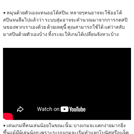
• หมุนด้วยตัวเองแทนออโต้สปิน: หลายๆคนอาจจะใช้ออโต้
สปินจนลืมไปแล้วว่า ระบบสุ่มอาจจะคำนวณมาจากการกดสปิ
นของพวกเราเองด้วย ด้วยเหตุนี้ คุณสามารถใช้ได้ แต่ว่าสลับ
มาสปินด้วยตัวเองบ้าง ทิ้งระยะให้เกมได้เปลี่ยนจังหวะบ้าง
• เล่นเกมที่คนเล่นน้อยในขณะนั้น: บางเกมจะแตกง่ายมากยิ่ง
ขึ้นแม้มีผู้เล่นน้อย เพราะระบบเกมจะเริ่มทำแจกโบนัสหรือแจ็ค