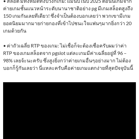
• สล็อต มีทั้งหมดทั้งปวงกี่เกม: แม้นับในปี 2025 ตอนนี้เกมจาก
ค่ายเกมชั้นแนวหน้าระดับนานาชาติอย่าง pg มีเกมสล็อตสูงถึง
150 เกมกันเลยทีเดียว! ซึ่งจำเป็นต้องบอกเลยว่า พวกเขามีเกม
ยอดนิยมมากมายก่ายกองที่เข้าไปชนะใจแฟนๆมากยิ่งกว่า 20
เกมด้วยกัน
• ค่าถัวเฉลี่ย RTP ของเกม: ไม่เชื่อก็จะต้องเชื่อครับผมว่าค่า
RTP ของเกมสล็อตจาก pgslot แต่ละเกมมีค่าเฉลี่ยอยู่ที่ 96 –
98% เลยจ้ะนะครับ ซึ่งสูงยิ่งกว่าค่ายเกมอื่นๆอย่างมาก ไม่ต้อง
บอกก็รู้กันเลยว่า นี่แหละครับคือค่ายเกมแตกง่ายที่สุดปัจจุบันนี้