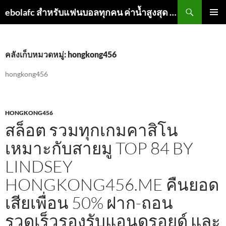
ค้นหา
ebolafc สำหรับแฟนบอลทุกคน ค่าน้ำสูงสุด ดูบอลสด
ข้าม
เมนูหลัก
ไป
ยัง
เนื้อหา
คลังเก็บหมวดหมู่: hongkong456
hongkong456
HONGKONG456
สล็อต รวมทุกเกมคาสิโน
เหมาะกับสายมู TOP 84 BY
LINDSEY
HONGKONG456.ME คืนยอด
เสียเพื่อน 50% ฝาก-ถอน
รวดเร็วรองรับแอนดรอยด์ และ