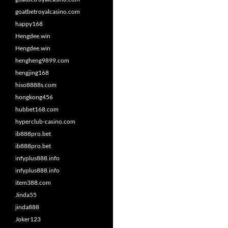
goatbetroyalcasino.com
happy168
Hengdee.win
Hengdee.win
hengheng9899.com
hengjing168
hiso8888s.com
hongkong456
hubbet168.com
hyperclub-casino.com
ib888pro.bet
ib888pro.bet
infyplus888.info
infyplus888.info
item388.com
Jinda55
jinda888
Joker123