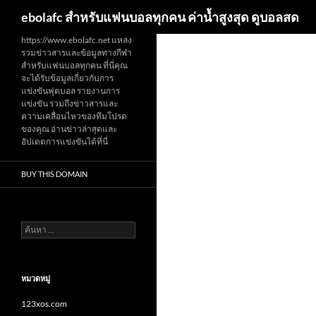
ค้นหา
ebolafc สำหรับแฟนบอลทุกคน ค่าน้ำสูงสุด ดูบอลสด
https://www.ebolafc.net แหล่ง
รวมข่าวสารและข้อมูลทางกีฬา
สำหรับแฟนบอลทุกคน ที่นี่คุณ
จะได้รับข้อมูลเกี่ยวกับการ
แข่งขันฟุตบอล รายงานการ
แข่งขัน รวมถึงข่าวสารและ
ความเคลื่อนไหวของทีมโปรด
ของคุณ อ่านข่าวล่าสุดและ
อัปเดตการแข่งขันได้ที่นี่
BUY THIS DOMAIN
ค้นหา
สำหรับ:
หมวดหมู่
123xos.com