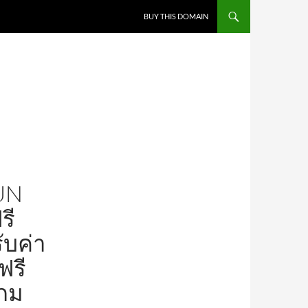
ข้ามไปยังเนื้อหา
BUY THIS DOMAIN
UN
รี
ับค่า
ฟรี
เกม