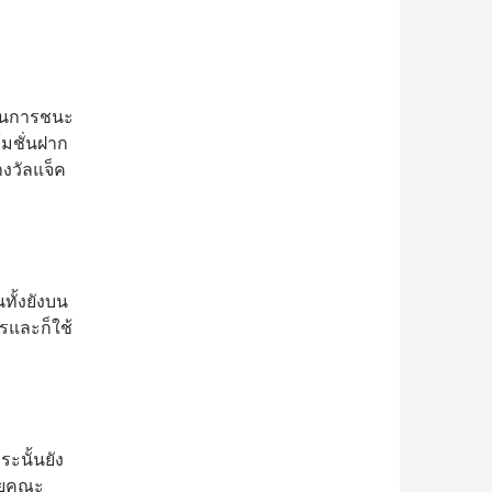
บในการชนะ
โมชั่นฝาก
างวัลแจ็ค
นทั้งยังบน
ยรและก็ใช้
ระนั้นยัง
ด้วยคณะ