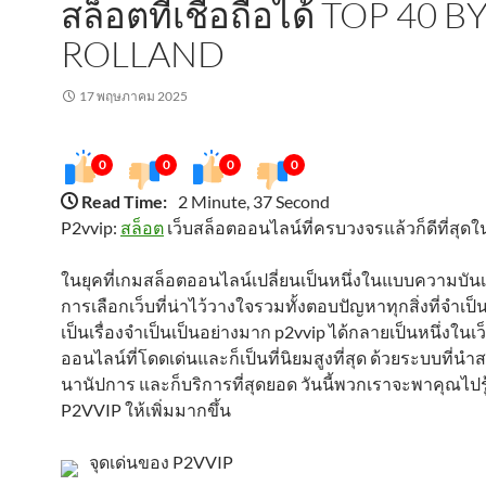
สล็อตที่เชื่อถือได้ TOP 40 B
ROLLAND
17 พฤษภาคม 2025
0
0
0
0
Read Time:
2 Minute, 37 Second
P2vvip:
สล็อต
เว็บสล็อตออนไลน์ที่ครบวงจรแล้วก็ดีที่สุดใ
ในยุคที่เกมสล็อตออนไลน์เปลี่ยนเป็นหนึ่งในแบบความบัน
การเลือกเว็บที่น่าไว้วางใจรวมทั้งตอบปัญหาทุกสิ่งที่จำเป็น
เป็นเรื่องจำเป็นเป็นอย่างมาก p2vvip ได้กลายเป็นหนึ่งในเ
ออนไลน์ที่โดดเด่นและก็เป็นที่นิยมสูงที่สุด ด้วยระบบที่นำสม
นานัปการ และก็บริการที่สุดยอด วันนี้พวกเราจะพาคุณไปรู้
P2VVIP ให้เพิ่มมากขึ้น
จุดเด่นของ P2VVIP