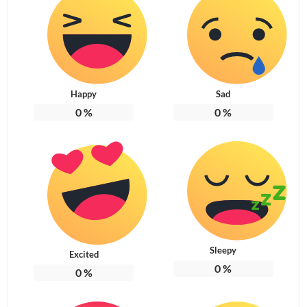
Happy
Sad
0
%
0
%
Sleepy
Excited
0
%
0
%