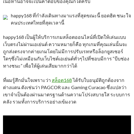
เนื้อหานี้อาจจะเป็นคำตอบของคุณก็ได้ครับ
happy168 ที่กำลังเดินทางมาแรงที่สุดขณะนี้ ยอดฮิต ชนะใจ
คนประเทศไทยที่สุดเวลานี้
happy168 เป็นผู้ให้บริการเกมสล็อตออนไลน์ที่เปิดให้เล่นแบบ
เว็บตรงไม่ผ่านเอเย่นต์ ความหมายก็คือ ทุกเกมที่คุณเล่นนั้นจะ
ถูกส่งตรงจากค่ายเกมโดยไม่มีการปรับเรทหรือล็อกยูสเซอร์
ใดๆซึ่งไม่เหมือนกับเว็บไซต์เอเย่นต์ทั่วๆไปที่ชอบมีการ “บีบช่อง
ทางชนะ” เพื่อให้ผู้เล่นเสียมากกว่าได้
ที่ผมรู้สึกมั่นใจเพราะว่า
สล็อต168
ได้รับใบอนุมัติถูกต้องจาก
ต่างแดน ดังเช่นว่า PAGCOR และ Gaming Curacao ซึ่งแปลว่า
เขาจำเป็นต้องผ่านมาตรฐานด้านความโปร่งสบายใส ระบบการ
คลัง รวมทั้งการบริการอย่างเข้มงวด