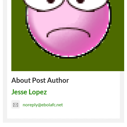
About Post Author
Jesse Lopez
noreply@ebolafc.net