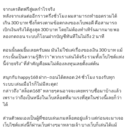
จากเครดิตฟรีสู่ผลกำไรจริง
หลังจากเล่นต่ออีกราวครึ่งชั่วโมง ผมสามารถทำยอดรวมได้
เกิน 300 บาท ซึ่งก็ตรงตามข้อตกลงของเว็บพอดี คือสามารถ
เบิกเงินจริงได้สูงสุด 300 บาท โดยไม่ต้องทำเทิร์นมากมาย พอ
ลองกดถอน ระบบก็โอนฝากบัญชีทันทีในไม่ถึง 2 นาที
ตอนนั้นผมยิ้มเลยครับผม มันไม่ใช่แค่เรื่องของเงิน 300 บาท แม้
กระนั้นเป็นความรู้สึกว่า “พวกเราเล่นได้จริง รวมทั้งเว็บไซต์แห่ง
นี้จ่ายจริง” ที่สำคัญคือผมไม่ต้องลงทุนเลยตั้งแต่ต้น
สนุกกับ happy168 ฝาก–ถอนได้ตลอด 24 ชั่วโมง รองรับทุก
ระบบ เล่นเมื่อไรก็ไม่มีสะดุด!
กล่าวถึง “สล็อต168” หลายๆคนอาจจะเคยทราบชื่อมาบ้างแล้ว
เพราะว่าถือเป็นหนึ่งในเว็บสล็อตที่มาแรงที่สุดในช่วงนี้เลยก็ว่า
ได้
ส่วนตัวผมเองเป็นผู้ที่ชอบเล่นเกมสล็อตอยู่แล้ว แต่ก่อนจะมาเจอ
เว็บไซต์แห่งนี้ก็ผ่านเว็บต่างๆมาหลายเจ้า บางเว็บก็เล่นได้แม้