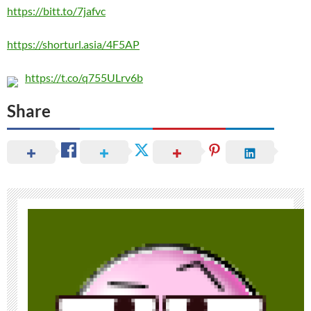
https://bitt.to/7jafvc
https://shorturl.asia/4F5AP
https://t.co/q755ULrv6b
Share