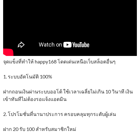
จุดแข็งที่ทำให้ happy168 โดดเด่นเหนือเว็บสล็อตอื่นๆ
1. ระบบอัตโนมัติ 100%
ฝากถอนเงินผ่านระบบออโต้ ใช้เวลาเฉลี่ยไม่เกิน 10 วินาที เงิน
เข้าทันทีไม่ต้องรอแจ้งแอดมิน
2. โปรโมชั่นที่นานาประการ ครอบคลุมทุกระดับผู้เล่น
ฝาก 20 รับ 100 สำหรับสมาชิกใหม่