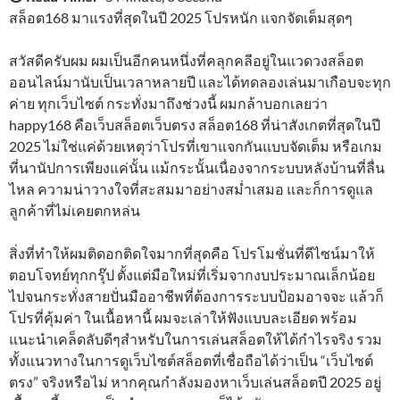
สล็อต168 มาแรงที่สุดในปี 2025 โปรหนัก แจกจัดเต็มสุดๆ
สวัสดีครับผม ผมเป็นอีกคนหนึ่งที่คลุกคลีอยู่ในแวดวงสล็อต
ออนไลน์มานับเป็นเวลาหลายปี และได้ทดลองเล่นมาเกือบจะทุก
ค่าย ทุกเว็บไซต์ กระทั่งมาถึงช่วงนี้ ผมกล้าบอกเลยว่า
happy168 คือเว็บสล็อตเว็บตรง สล็อต168 ที่น่าสังเกตที่สุดในปี
2025 ไม่ใช่แค่ด้วยเหตุว่าโปรที่เขาแจกกันแบบจัดเต็ม หรือเกม
ที่นานัปการเพียงแค่นั้น แม้กระนั้นเนื่องจากระบบหลังบ้านที่ลื่น
ไหล ความน่าวางใจที่สะสมมาอย่างสม่ำเสมอ และก็การดูแล
ลูกค้าที่ไม่เคยตกหล่น
สิ่งที่ทำให้ผมติดอกติดใจมากที่สุดคือ โปรโมชั่นที่ดีไซน์มาให้
ตอบโจทย์ทุกกรุ๊ป ตั้งแต่มือใหม่ที่เริ่มจากงบประมาณเล็กน้อย
ไปจนกระทั่งสายปั่นมืออาชีพที่ต้องการระบบป้อมอาจจะ แล้วก็
โปรที่คุ้มค่า ในเนื้อหานี้ ผมจะเล่าให้ฟังแบบละเอียด พร้อม
แนะนำเคล็ดลับดีๆสำหรับในการเล่นสล็อตให้ได้กำไรจริง รวม
ทั้งแนวทางในการดูเว็บไซต์สล็อตที่เชื่อถือได้ว่าเป็น “เว็บไซต์
ตรง” จริงหรือไม่ หากคุณกำลังมองหาเว็บเล่นสล็อตปี 2025 อยู่