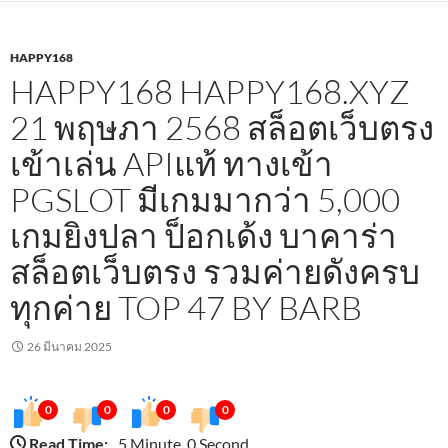
HAPPY168
HAPPY168 HAPPY168.XYZ
21 พฤษภา 2568 สล็อตเว็บตรง
เข้าเล่น APIแท้ ทางเข้า
PGSLOT มีเกมมากว่า 5,000
เกมยิงปลา ป็อกเด้ง บาคาร่า
สล็อตเว็บตรง รวมค่ายดังครบ
ทุกค่าย TOP 47 BY BARB
26 มีนาคม 2025
0
0
0
0
Read Time:
5 Minute, 0 Second