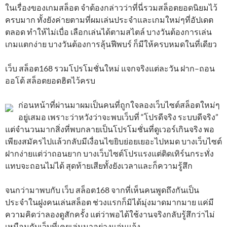
ในเรื่องของเกมสล็อต จำต้องกล่าวว่าที่นี่รวมสล็อตยอดนิยมไว้
ครบมาก ทั้งยังค่ายตามที่ผมเล่นประจำและเกมใหม่ๆที่อัปเดต
ตลอด ทำให้ไม่เบื่อ เลือกเล่นได้ตามสไตล์ บางวันต้องการเล่น
เกมแตกง่าย บางวันต้องการลุ้นฟีพบร์ ก็มีให้ครบหมดในที่เดียว
เว็บ สล็อต168 รวมโปรโมชั่นใหม่ แจกจริงแต่ละวัน ฝาก–ถอน
ออโต้ สล็อตยอดฮิตไว้ครบ
ก่อนหน้าที่ผ่านมาผมเป็นคนที่ถูกใจลองเว็บไซต์สล็อตใหม่ๆ
อยู่เสมอ เพราะว่าหวังว่าจะพบเว็บที่ “โปรดีจริง ระบบดีจริง”
แต่จำนวนมากสิ่งที่พบกลายเป็นโปรโมชั่นที่ดูเวอร์เกินจริง พอ
เพียงสมัครไปแล้วกลับมีเงื่อนไขยิบย่อยเยอะไปหมด บางเว็บไซต์
ฝากง่ายแต่ว่าถอนยาก บางเว็บไซต์โปรแรงแต่ติดเทิร์นกระทั่ง
แทบจะถอนไม่ได้ สุดท้ายเสียทั้งยังเวลาและก็ความรู้สึก
จนกว่ามาพบกับ เว็บ สล็อต168 จากที่เห็นคนพูดถึงกันเป็น
ประจำในฝูงคนเล่นสล็อต ช่วงแรกก็มิได้มุ่งมาดมากมาย แค่มี
ความคิดว่าลองดูสักครั้ง แต่ว่าพอได้ใช้งานจริงกลับรู้สึกว่าไม่
เหมือนกับเว็บที่เคยเล่นมาอย่างแจ่มแจ้ง