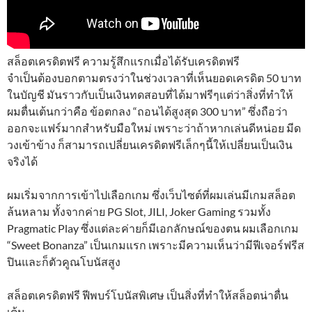
สล็อตเครดิตฟรี ความรู้สึกแรกเมื่อได้รับเครดิตฟรี
จำเป็นต้องบอกตามตรงว่าในช่วงเวลาที่เห็นยอดเครดิต 50 บาท
ในบัญชี มันราวกับเป็นเงินทดสอบที่ได้มาฟรีๆแต่ว่าสิ่งที่ทำให้
ผมตื่นเต้นกว่าคือ ข้อตกลง “ถอนได้สูงสุด 300 บาท” ซึ่งถือว่า
ออกจะแฟร์มากสำหรับมือใหม่ เพราะว่าถ้าหากเล่นดีหน่อย มีด
วงเข้าข้าง ก็สามารถเปลี่ยนเครดิตฟรีเล็กๆนี้ให้เปลี่ยนเป็นเงิน
จริงได้
ผมเริ่มจากการเข้าไปเลือกเกม ซึ่งเว็บไซต์ที่ผมเล่นมีเกมสล็อต
ล้นหลาม ทั้งจากค่าย PG Slot, JILI, Joker Gaming รวมทั้ง
Pragmatic Play ซึ่งแต่ละค่ายก็มีเอกลักษณ์ของตน ผมเลือกเกม
“Sweet Bonanza” เป็นเกมแรก เพราะมีความเห็นว่ามีฟีเจอร์ฟรีส
ปินและก็ตัวคูณโบนัสสูง
สล็อตเครดิตฟรี ฟีพบร์โบนัสพิเศษ เป็นสิ่งที่ทำให้สล็อตน่าตื่น
เต้น