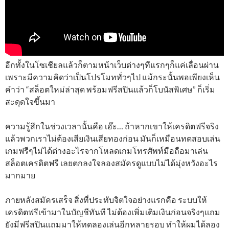
อีกทั้งในโซเชียลแล้วก็ตามหน้าเว็บต่างๆทีแรกๆก็แค่เลื่อนผ่าน
เพราะมีความคิดว่าเป็นโปรโมททั่วๆไป แม้กระนั้นพอเพียงเห็น
คำว่า “สล็อตใหม่ล่าสุด พร้อมฟรีสปินแล้วก็โบนัสพิเศษ” ก็เริ่ม
สะดุดใจขึ้นมา
ความรู้สึกในช่วงเวลานั้นคือ เอ๊ะ… ถ้าหากเขาให้เครดิตฟรีจริง
แล้วพวกเราไม่ต้องเสียเงินเสียทองก่อน มันก็เหมือนทดสอบเล่น
เกมฟรีๆไม่ได้ต่างอะไรจากโหลดเกมโทรศัพท์มือถือมาเล่น
สล็อตเครดิตฟรี เลยตกลงใจลองสมัครดูแบบไม่ได้มุ่งหวังอะไร
มากมาย
ภายหลังสมัครเสร็จ สิ่งที่ประทับจิตใจอย่างแรกคือ ระบบให้
เครดิตฟรีเข้ามาในบัญชีทันที ไม่ต้องเพิ่มเติมเงินก่อนจริงๆแถม
ยังมีฟรีสปินแถมมาให้ทดลองเล่นอีกหลายรอบ ทำให้ผมได้ลอง