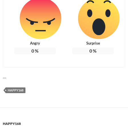
Angry
Surprise
0
%
0
%
…
HAPPY168
HAPPY168