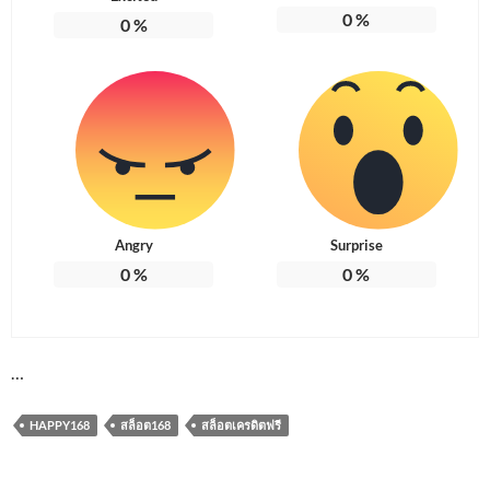
0
%
0
%
Angry
Surprise
0
%
0
%
…
HAPPY168
สล็อต168
สล็อตเครดิตฟรี