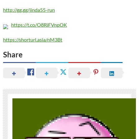
http://gg.gg/jinda55-run
https://t.co/O8RiFVnpOK
https://shorturl.asia/nM3Bt
Share