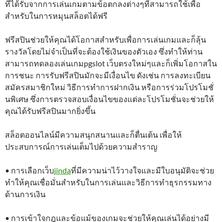
ที่ได้รับจากการเล่นเกมตามข้อตกลงต่างๆที่สามารถใช้เพื่อ
สำหรับในการหมุนสล็อตได้ฟรี
ฟรีสปินช่วยให้คุณได้โอกาสสำหรับเพื่อการเล่นเกมและก็ลุ้น
รางวัลโดยไม่จำเป็นที่จะต้องใช้เงินของตัวเอง ซึ่งทำให้ท่าน
สามารถทดลองเล่นเกมpgslot เว็บตรงใหม่ๆและก็เพิ่มโอกาสใน
การชนะ การรับฟรีสปินมักจะมีเงื่อนไข ดังเช่น การลงทะเบียน
สมัครสมาชิกใหม่ วิธีการทำการฝากเงิน หรือการร่วมโปรโมชั่
นพิเศษ ซึ่งการตรวจสอบเงื่อนไขของแต่ละโปรโมชั่นจะช่วยให้
คุณได้รับฟรีสปินมากยิ่งขึ้น
สล็อตออนไลน์มีความสนุกสนานและก็ตื่นเต้น เพื่อให้
ประสบการณ์การเล่นเต็มไปด้วยความสำราญ
• การเลือกเว็บ
jinda
ที่มีความน่าไว้วางใจและมีใบอนุมัติจะช่วย
ทำให้คุณเชื่อมั่นสำหรับในการเล่นและวิธีการทำธุรกรรมทาง
ด้านการเงิน
• การเข้าใจกฎและข้อแม้ของเกมจะช่วยให้คุณเล่นได้อย่างมี