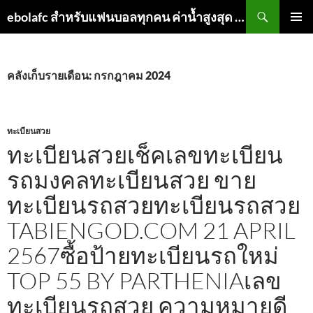
ค้นหา
ebolafc สำหรับแฟนบอลทุกคน ค่าน้ำสูงสุด ดูบอลสด
ข้าม
เมนูหลัก
ไป
ยัง
เนื้อหา
คลังเก็บรายเดือน: กรกฎาคม 2024
ทะเบียนสวย
ทะเบียนสวยเช็คเลขทะเบียน
รถมงคลทะเบียนสวย ขาย
ทะเบียนรถสวยทะเบียนรถสวย
TABIENGOD.COM 21 APRIL
2567ซื้อป้ายทะเบียนรถใหม่
TOP 55 BY PARTHENIAเลข
ทะเบียนรถสวย ความหมายดี