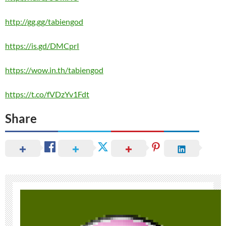
http://gg.gg/tabiengod
https://is.gd/DMCprI
https://wow.in.th/tabiengod
https://t.co/fVDzYv1Fdt
Share