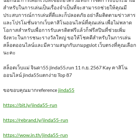
สำหรับในการเล่นเป็นเรื่องจำเป็นที่จะสามารถช่วยให้คุณมี
ประสบการณ์การเล่นที่ดีและก็ปลอดภัย อย่าลืมติดตามข่าวสาร
และโปรโมชั่นจากเว็บคาสิโนออนไลน์ที่คุณเล่น เพื่อไม่พลาด
โอกาสสำหรับเพื่อการรับเครดิตฟรีแล้วก็ฟรีสปินที่ช่วยเพิ่ม
จังหวะในการชนะรางวัลใหญ่ ขอให้โชคดีสำหรับในการเล่น
สล็อตออนไลน์และมีความสนุกกับเกมpgslot เว็บตรงที่คุณเลือก
นะคะ
สล็อตเว็บแม่ จินดา55 jinda55.run 11 ก.ย. 2567 Kay คาสิโน
ออนไลน์ jinda55แตกง่าย Top 87
ขอขอบคุณมากreference
jinda55
https://bit.ly/jinda55-run
https://rebrand.ly/jinda55-run
https://wow.in.th/jinda55-run