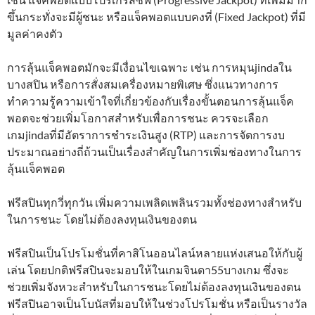
ขึ้นกระทั่งจะมีผู้ชนะ หรือแจ็คพอตแบบคงที่ (Fixed Jackpot) ที่มี
มูลค่าคงตัว
การลุ้นแจ็คพอตมักจะมีเงื่อนไขเฉพาะ เช่น การหมุนjindaใน
บางสปิน หรือการสั่งสมเครื่องหมายพิเศษ ซึ่งแนวทางการ
ทำความรู้ความเข้าใจที่เกี่ยวข้องกับเรื่องขั้นตอนการลุ้นแจ็ค
พอตจะช่วยเพิ่มโอกาสสำหรับเพื่อการชนะ ควรจะเลือก
เกมjindaที่มีอัตราการชำระเงินสูง (RTP) และการจัดการงบ
ประมาณอย่างถี่ถ้วนเป็นเรื่องสำคัญในการเพิ่มช่องทางในการ
ลุ้นแจ็คพอต
ฟรีสปินทุกวี่ทุกวัน เพิ่มความเพลิดเพลินรวมทั้งช่องทางสำหรับ
ในการชนะ โดยไม่ต้องลงทุนเงินของตน
ฟรีสปินเป็นโปรโมชั่นที่คาสิโนออนไลน์หลายแห่งเสนอให้กับผู้
เล่น โดยปกติฟรีสปินจะมอบให้ในเกมจินดา55บางเกม ซึ่งจะ
ช่วยเพิ่มจังหวะสำหรับในการชนะโดยไม่ต้องลงทุนเงินของตน
ฟรีสปินอาจเป็นโบนัสที่มอบให้ในช่วงโปรโมชั่น หรือเป็นรางวัล