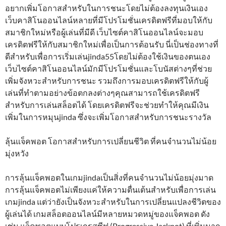
อยากเพิ่มโอกาสสำหรับในการชนะโดยไม่ต้องลงทุนเงินเอง
เว็บคาสิโนออนไลน์หลายที่มีโปรโมชั่นเครดิตฟรีที่มอบให้กับ
สมาชิกใหม่หรือผู้เล่นที่มีดี เว็บไซต์คาสิโนออนไลน์จะมอบ
เครดิตฟรีให้กับสมาชิกใหม่เพื่อเป็นการต้อนรับ นี่เป็นช่องทางที่
ดีสำหรับเพื่อการเริ่มเล่นjinda55โดยไม่ต้องใช้เงินของตนเอง
เว็บไซต์คาสิโนออนไลน์มักมีโปรโมชั่นและโบนัสต่างๆที่ช่วย
เพิ่มจังหวะสำหรับการชนะ รวมถึงการมอบเครดิตฟรีให้กับผู้
เล่นที่ทำตามอย่างข้อตกลงต่างๆคุณสามารถใช้เครดิตฟรี
สำหรับการเล่นสล็อตได้ โดยเครดิตฟรีจะช่วยทำให้คุณมีเงิน
เพิ่มในการหมุนjinda ซึ่งจะเพิ่มโอกาสสำหรับการชนะรางวัล
ลุ้นแจ็คพอต โอกาสสำหรับการเปลี่ยนชีวิต ที่คนจำนวนไม่น้อย
มุ่งหวัง
การลุ้นแจ็คพอตในเกมjindaเป็นสิ่งที่คนจำนวนไม่น้อยมุ่งมาด
การลุ้นแจ็คพอตไม่เพียงแค่ให้ความตื่นเต้นสำหรับเพื่อการเล่น
เกมjinda แต่ว่ายังเป็นจังหวะสำหรับในการเปลี่ยนแปลงชีวิตของ
ผู้เล่นได้ เกมสล็อตออนไลน์มีหลายหมวดหมู่ของแจ็คพอต ดัง
เช่น แจ็คพอตแบบโปรเกรสซีฟ (Progressive Jackpot) ที่เพิ่มมาก