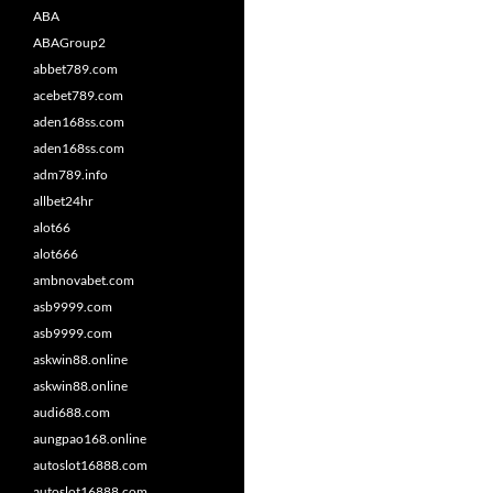
ABA
ABAGroup2
abbet789.com
acebet789.com
aden168ss.com
aden168ss.com
adm789.info
allbet24hr
alot66
alot666
ambnovabet.com
asb9999.com
asb9999.com
askwin88.online
askwin88.online
audi688.com
aungpao168.online
autoslot16888.com
autoslot16888.com