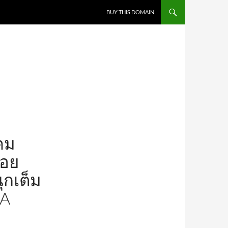
ข้ามไปยังเนื้อหา
BUY THIS DOMAIN
คม
่อย
ุกเต็ม
MA