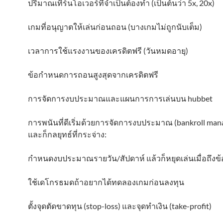
ปริมาณเทิร์นโอเวอร์ที่จำเป็นต้องทำ (เป็นต้นว่า 5x, 20x)
เกมที่อนุญาตให้เล่นก่อนถอน (บางเกมไม่ถูกนับเต็ม)
เวลาการใช้แรงงานของเครดิตฟรี (วันหมดอายุ)
ข้อกำหนดการถอนสูงสุดจากเครดิตฟรี
การจัดการงบประมาณและแผนการการเล่นบน hubbet
การพนันที่ดีเริ่มด้วยการจัดการงบประมาณ (bankroll ma
และก็กลยุทธ์ที่กระจ่าง:
กำหนดงบประมาณรายวัน/สัปดาห์ แล้วก็หยุดเล่นเมื่อถึงข้
ใช้เดโกรธมดถ้าอยากได้ทดลองเกมก่อนลงทุน
ตั้งจุดตัดขาดทุน (stop-loss) และจุดทำเงิน (take-profit)