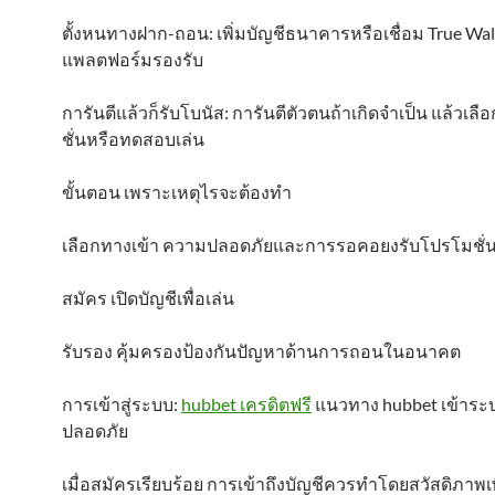
ตั้งหนทางฝาก-ถอน: เพิ่มบัญชีธนาคารหรือเชื่อม True Walle
แพลตฟอร์มรองรับ
การันตีแล้วก็รับโบนัส: การันตีตัวตนถ้าเกิดจำเป็น แล้วเล
ชั่นหรือทดสอบเล่น
ขั้นตอน เพราะเหตุไรจะต้องทำ
เลือกทางเข้า ความปลอดภัยและการรอคอยงรับโปรโมชั่
สมัคร เปิดบัญชีเพื่อเล่น
รับรอง คุ้มครองป้องกันปัญหาด้านการถอนในอนาคต
การเข้าสู่ระบบ:
hubbet เครดิตฟรี
แนวทาง hubbet เข้าระบ
ปลอดภัย
เมื่อสมัครเรียบร้อย การเข้าถึงบัญชีควรทำโดยสวัสดิภาพเ