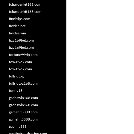
fcharoenkit168.com
fcharoenkit168.com
finnivips.com
fiwdee.bet
fiwdee.win
fizz169bet.com
fizz169bet.com
fortune99vip.com
fox689ok.com
fox689ok.com
fullslotpg
fullslotpg168.com
funny18
gachawin168.com
gachawin168.com
gamehit8888.com
gamehit8888.com
gaojing888
goatbetroyalcasino.com