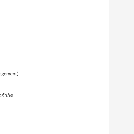
nagement)
อจำกัด