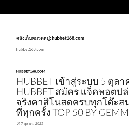
คลังเก็บหมวดหมู่: hubbet168.com
hubbet168.com
HUBBET168.COM
HUBBET เข้าสู่ระบบ 5 ตุลา
HUBBET สมัคร แจ็คพอตปล
จริงคาสิโนสดครบทุกโต๊ะสน
ที่ทุกครั้ง TOP 50 BY GEM
7 ตุลาคม 2025