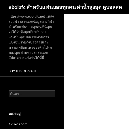
ค้นหา
ebolafc สำหรับแฟนบอลทุกคน ค่าน้ำสูงสุด ดูบอลสด
https://www.ebolafc.net แหล่ง
รวมข่าวสารและข้อมูลทางกีฬา
สำหรับแฟนบอลทุกคน ที่นี่คุณ
จะได้รับข้อมูลเกี่ยวกับการ
แข่งขันฟุตบอล รายงานการ
แข่งขัน รวมถึงข่าวสารและ
ความเคลื่อนไหวของทีมโปรด
ของคุณ อ่านข่าวล่าสุดและ
อัปเดตการแข่งขันได้ที่นี่
BUY THIS DOMAIN
ค้นหา
สำหรับ:
หมวดหมู่
123xos.com