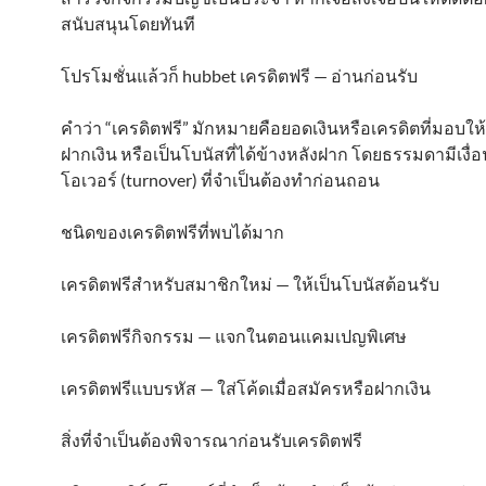
สนับสนุนโดยทันที
โปรโมชั่นแล้วก็ hubbet เครดิตฟรี — อ่านก่อนรับ
คำว่า “เครดิตฟรี” มักหมายคือยอดเงินหรือเครดิตที่มอบให
ฝากเงิน หรือเป็นโบนัสที่ได้ข้างหลังฝาก โดยธรรมดามีเงื่อ
โอเวอร์ (turnover) ที่จำเป็นต้องทำก่อนถอน
ชนิดของเครดิตฟรีที่พบได้มาก
เครดิตฟรีสำหรับสมาชิกใหม่ — ให้เป็นโบนัสต้อนรับ
เครดิตฟรีกิจกรรม — แจกในตอนแคมเปญพิเศษ
เครดิตฟรีแบบรหัส — ใส่โค้ดเมื่อสมัครหรือฝากเงิน
สิ่งที่จำเป็นต้องพิจารณาก่อนรับเครดิตฟรี