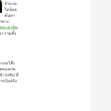
จำนวน
ไม่น้อย
ค้นหา
นวทาง
bet เครดิต
า รวมทั้ง
 เกมโต๊ะ
ายของเกม
า (URL) ที่
ากเงินจริง