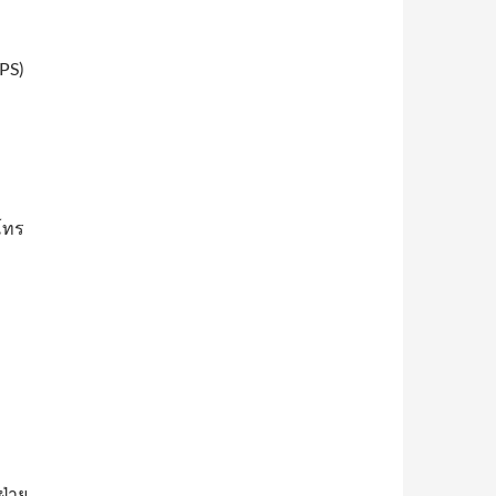
TPS)
์โทร
ฝ่าย