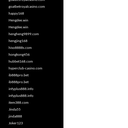
goatbetroyalcasino.com
happy168
Hengdee.win
Hengdee.win
hengheng9899.com
hengjing168
hiso8888s.com
hongkong456
hubbet168.com
hyperclub-casino.com
ib888pro.bet
ib888pro.bet
infyplus888.info
infyplus888.info
item388.com
Jinda55
jinda888
Joker123