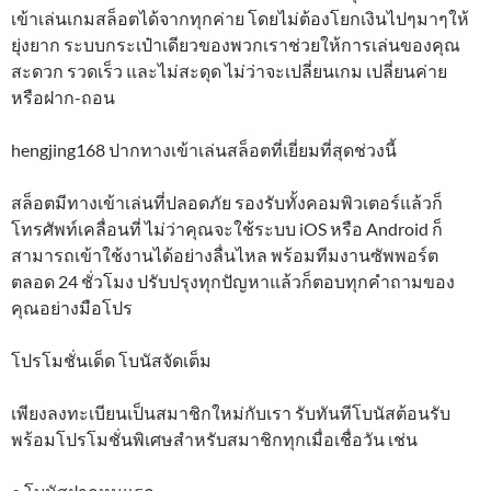
เข้าเล่นเกมสล็อตได้จากทุกค่าย โดยไม่ต้องโยกเงินไปๆมาๆให้
ยุ่งยาก ระบบกระเป๋าเดียวของพวกเราช่วยให้การเล่นของคุณ
สะดวก รวดเร็ว และไม่สะดุด ไม่ว่าจะเปลี่ยนเกม เปลี่ยนค่าย
หรือฝาก-ถอน
hengjing168 ปากทางเข้าเล่นสล็อตที่เยี่ยมที่สุดช่วงนี้
สล็อตมีทางเข้าเล่นที่ปลอดภัย รองรับทั้งคอมพิวเตอร์แล้วก็
โทรศัพท์เคลื่อนที่ ไม่ว่าคุณจะใช้ระบบ iOS หรือ Android ก็
สามารถเข้าใช้งานได้อย่างลื่นไหล พร้อมทีมงานซัพพอร์ต
ตลอด 24 ชั่วโมง ปรับปรุงทุกปัญหาแล้วก็ตอบทุกคำถามของ
คุณอย่างมือโปร
โปรโมชั่นเด็ด โบนัสจัดเต็ม
เพียงลงทะเบียนเป็นสมาชิกใหม่กับเรา รับทันทีโบนัสต้อนรับ
พร้อมโปรโมชั่นพิเศษสำหรับสมาชิกทุกเมื่อเชื่อวัน เช่น