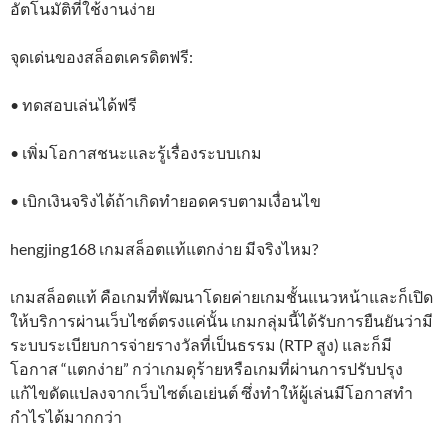
อัตโนมัติที่ใช้งานง่าย
จุดเด่นของสล็อตเครดิตฟรี:
• ทดสอบเล่นได้ฟรี
• เพิ่มโอกาสชนะและรู้เรื่องระบบเกม
• เบิกเงินจริงได้ถ้าเกิดทำยอดครบตามเงื่อนไข
hengjing168 เกมสล็อตแท้แตกง่าย มีจริงไหม?
เกมสล็อตแท้ คือเกมที่พัฒนาโดยค่ายเกมชั้นแนวหน้าและก็เปิด
ให้บริการผ่านเว็บไซต์ตรงแค่นั้น เกมกลุ่มนี้ได้รับการยืนยันว่ามี
ระบบระเบียบการจ่ายรางวัลที่เป็นธรรม (RTP สูง) และก็มี
โอกาส “แตกง่าย” กว่าเกมดุร้ายหรือเกมที่ผ่านการปรับปรุง
แก้ไขดัดแปลงจากเว็บไซต์เอเย่นต์ ซึ่งทำให้ผู้เล่นมีโอกาสทำ
กำไรได้มากกว่า