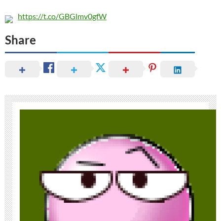
https://t.co/GBGlmv0gfW
Share