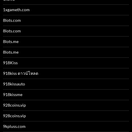
1xgameth.com
8lots.com
8lots.com
8lots.me
8lots.me
918Kiss
918kiss ดาวน์โหลด
918kissauto
918kissme
928coins.vip
928coins.vip
9kpluss.com