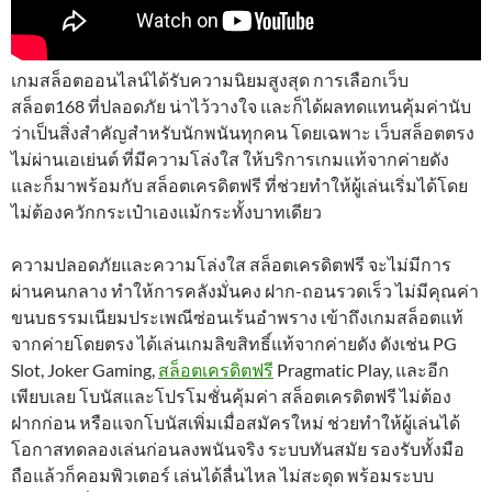
เกมสล็อตออนไลน์ได้รับความนิยมสูงสุด การเลือกเว็บ
สล็อต168 ที่ปลอดภัย น่าไว้วางใจ และก็ได้ผลทดแทนคุ้มค่านับ
ว่าเป็นสิ่งสำคัญสำหรับนักพนันทุกคน โดยเฉพาะ เว็บสล็อตตรง
ไม่ผ่านเอเย่นต์ ที่มีความโล่งใส ให้บริการเกมแท้จากค่ายดัง
และก็มาพร้อมกับ สล็อตเครดิตฟรี ที่ช่วยทำให้ผู้เล่นเริ่มได้โดย
ไม่ต้องควักกระเป๋าเองแม้กระทั้งบาทเดียว
ความปลอดภัยและความโล่งใส สล็อตเครดิตฟรี จะไม่มีการ
ผ่านคนกลาง ทำให้การคลังมั่นคง ฝาก-ถอนรวดเร็ว ไม่มีคุณค่า
ขนบธรรมเนียมประเพณีซ่อนเร้นอำพราง เข้าถึงเกมสล็อตแท้
จากค่ายโดยตรง ได้เล่นเกมลิขสิทธิ์แท้จากค่ายดัง ดังเช่น PG
Slot, Joker Gaming,
สล็อตเครดิตฟรี
Pragmatic Play, และอีก
เพียบเลย โบนัสและโปรโมชั่นคุ้มค่า สล็อตเครดิตฟรี ไม่ต้อง
ฝากก่อน หรือแจกโบนัสเพิ่มเมื่อสมัครใหม่ ช่วยทำให้ผู้เล่นได้
โอกาสทดลองเล่นก่อนลงพนันจริง ระบบทันสมัย รองรับทั้งมือ
ถือแล้วก็คอมพิวเตอร์ เล่นได้ลื่นไหล ไม่สะดุด พร้อมระบบ