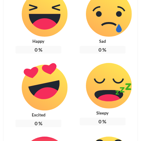
Happy
Sad
0
%
0
%
Sleepy
Excited
0
%
0
%