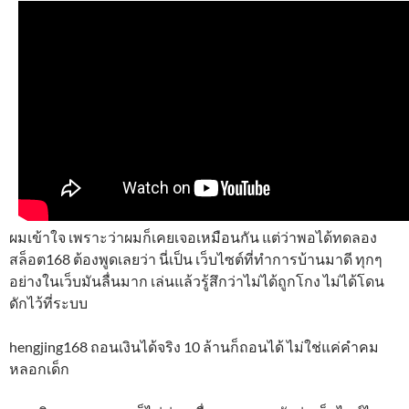
ผมเข้าใจ เพราะว่าผมก็เคยเจอเหมือนกัน แต่ว่าพอได้ทดลอง
สล็อต168 ต้องพูดเลยว่า นี่เป็น เว็บไซต์ที่ทำการบ้านมาดี ทุกๆ
อย่างในเว็บมันลื่นมาก เล่นแล้วรู้สึกว่าไม่ได้ถูกโกง ไม่ได้โดน
ดักไว้ที่ระบบ
hengjing168 ถอนเงินได้จริง 10 ล้านก็ถอนได้ ไม่ใช่แค่คำคม
หลอกเด็ก