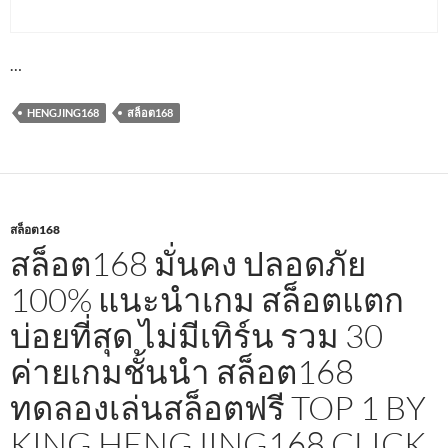
…
HENGJING168
สล็อต168
สล็อต168
สล็อต168 มั่นคง ปลอดภัย
100% แนะนำเกม สล็อตแตก
บ่อยที่สุด ไม่มีเทิร์น รวม 30
ค่ายเกมชั้นนำ สล็อต168
ทดลองเล่นสล็อตฟรี TOP 1 BY
KING HENGJING168.CLICK