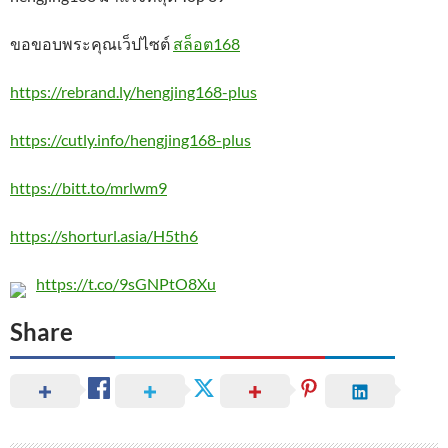
ขอขอบพระคุณเว็ปไซต์
สล็อต168
https://rebrand.ly/hengjing168-plus
https://cutly.info/hengjing168-plus
https://bitt.to/mrlwm9
https://shorturl.asia/H5th6
https://t.co/9sGNPtO8Xu
Share