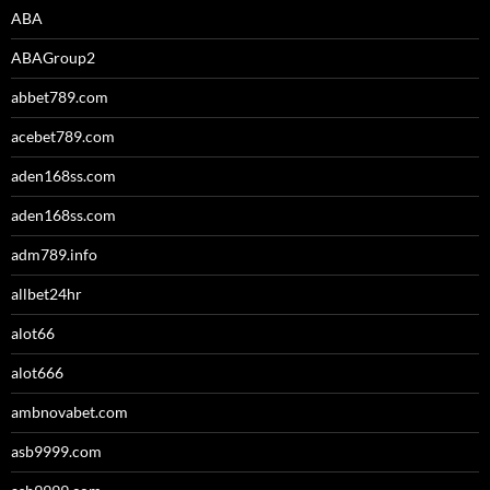
ABA
ABAGroup2
abbet789.com
acebet789.com
aden168ss.com
aden168ss.com
adm789.info
allbet24hr
alot66
alot666
ambnovabet.com
asb9999.com