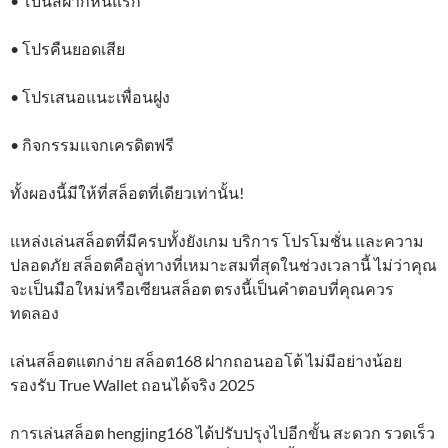
• โบนัสฝากหนแรก
• โปรคืนยอดเสีย
• โปรเสนอแนะเพื่อนฝูง
• กิจกรรมแจกเครดิตฟรี
ทั้งผองนี้มีให้ที่สล็อตที่เดียวเท่านั้น!
แหล่งเล่นสล็อตที่มีครบทั้งยังเกม บริการ โปรโมชั่น และความ
ปลอดภัย สล็อตคือลู่ทางที่เหมาะสมที่สุดในช่วงเวลานี้ ไม่ว่าคุณ
จะเป็นมือใหม่หรือเซียนสล็อต ตรงนี้เป็นคำตอบที่คุณควร
ทดลอง
เล่นสล็อตแตกง่าย สล็อต168 ฝากถอนออโต้ ไม่มีอย่างน้อย
รองรับ True Wallet ถอนได้จริง 2025
การเล่นสล็อต hengjing168 ได้ปรับปรุงไปอีกขั้น สะดวก รวดเร็ว