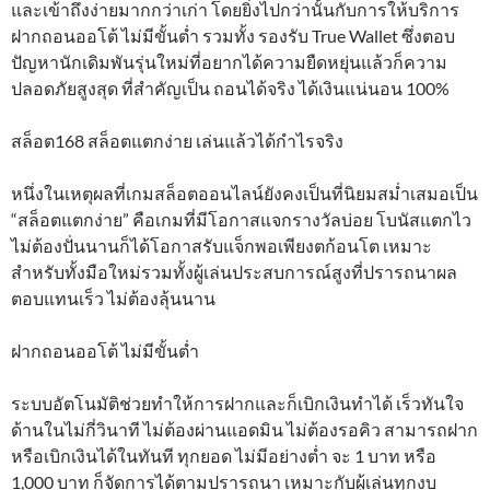
และเข้าถึงง่ายมากกว่าเก่า โดยยิ่งไปกว่านั้นกับการให้บริการ
ฝากถอนออโต้ ไม่มีขั้นต่ำ รวมทั้ง รองรับ True Wallet ซึ่งตอบ
ปัญหานักเดิมพันรุ่นใหม่ที่อยากได้ความยืดหยุ่นแล้วก็ความ
ปลอดภัยสูงสุด ที่สำคัญเป็น ถอนได้จริง ได้เงินแน่นอน 100%
สล็อต168 สล็อตแตกง่าย เล่นแล้วได้กำไรจริง
หนึ่งในเหตุผลที่เกมสล็อตออนไลน์ยังคงเป็นที่นิยมสม่ำเสมอเป็น
“สล็อตแตกง่าย” คือเกมที่มีโอกาสแจกรางวัลบ่อย โบนัสแตกไว
ไม่ต้องปั่นนานก็ได้โอกาสรับแจ็กพอเพียงตก้อนโต เหมาะ
สำหรับทั้งมือใหม่รวมทั้งผู้เล่นประสบการณ์สูงที่ปรารถนาผล
ตอบแทนเร็ว ไม่ต้องลุ้นนาน
ฝากถอนออโต้ ไม่มีขั้นต่ำ
ระบบอัตโนมัติช่วยทำให้การฝากและก็เบิกเงินทำได้ เร็วทันใจ
ด้านในไม่กี่วินาที ไม่ต้องผ่านแอดมิน ไม่ต้องรอคิว สามารถฝาก
หรือเบิกเงินได้ในทันที ทุกยอด ไม่มีอย่างต่ำ จะ 1 บาท หรือ
1,000 บาท ก็จัดการได้ตามปรารถนา เหมาะกับผู้เล่นทุกงบ