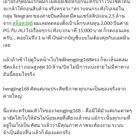
เอาจริงๆตอนแรกผมก็ไม่ค่อยเชื่อหรอกนะครับว่า เว็บไซต์ไหน
จะกล้าให้ถอนสิบล้าน จริงหรอวะ? ตราบจนกระทั่งไปเจอใน
กลุ่ม Telegram ของสายปั่นสล็อต มีคนแชร์สลิปถอน 2.5 ล้าน
จาก
สล็อต168
ผมเลยทดลองตั้งเป้าเล็กๆเล่นทุน 2,000 ปั่นค่าย
PG กับ JILI ไปเรื่อยๆกระทั่งบวกมาที่ 15,000 บาท ก็กดถอนเลย
ครับ… คอยไม่ถึง 1 นาที เงินฝากบัญชีแบบไม่ต้องคุยกับแอดมิน
เลย
แล้วถ้าเข้าไปดูในหน้าเว็บไซต์hengjing168ตรง ก็จะเห็นเคลม
ชัดแจ้งว่า ถอนสูงสุด 10 ล้าน/บิล ไม่มีการแบ่งจ่าย ไม่มีท่าทาง
อันนี้ยอมใจจริง
hengjing168 คัดแต่เกมประสิทธิภาพ ทุกเกมเป็นของจริงจาก
ค่ายใหญ่
นี่แหละครับผมหัวใจของ hengjing168 – คือมิได้มัวแต่เกมดาดๆ
มายัดใส่เว็บให้มันไม่น้อยเลยทีเดียวแล้วจบ แม้กระนั้นทุกเกมที่
อยู่ในเว็บเป็น คัดมาแล้วว่ามีคุณภาพ ภาพจะต้องงาม ระบบ
จำเป็นต้องลื่น แล้วก็ ต้องแตกจริง