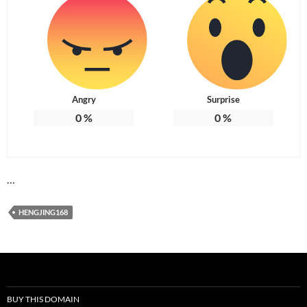
Angry
Surprise
0
%
0
%
…
HENGJING168
BUY THIS DOMAIN