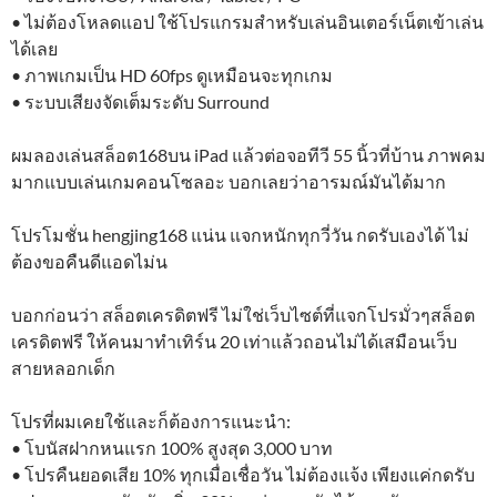
• ไม่ต้องโหลดแอป ใช้โปรแกรมสำหรับเล่นอินเตอร์เน็ตเข้าเล่น
ได้เลย
• ภาพเกมเป็น HD 60fps ดูเหมือนจะทุกเกม
• ระบบเสียงจัดเต็มระดับ Surround
ผมลองเล่นสล็อต168บน iPad แล้วต่อจอทีวี 55 นิ้วที่บ้าน ภาพคม
มากแบบเล่นเกมคอนโซลอะ บอกเลยว่าอารมณ์มันได้มาก
โปรโมชั่น hengjing168 แน่น แจกหนักทุกวี่วัน กดรับเองได้ ไม่
ต้องขอคืนดีแอดไม่น
บอกก่อนว่า สล็อตเครดิตฟรี ไม่ใช่เว็บไซต์ที่แจกโปรมั่วๆสล็อต
เครดิตฟรี ให้คนมาทำเทิร์น 20 เท่าแล้วถอนไม่ได้เสมือนเว็บ
สายหลอกเด็ก
โปรที่ผมเคยใช้และก็ต้องการแนะนำ:
• โบนัสฝากหนแรก 100% สูงสุด 3,000 บาท
• โปรคืนยอดเสีย 10% ทุกเมื่อเชื่อวัน ไม่ต้องแจ้ง เพียงแค่กดรับ