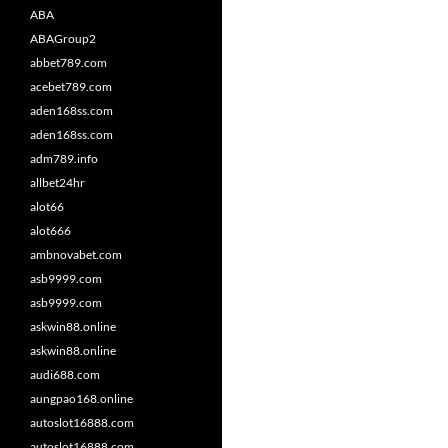
ABA
ABAGroup2
abbet789.com
acebet789.com
aden168ss.com
aden168ss.com
adm789.info
allbet24hr
alot66
alot666
ambnovabet.com
asb9999.com
asb9999.com
askwin88.online
askwin88.online
audi688.com
aungpao168.online
autoslot16888.com
autoslot16888.com