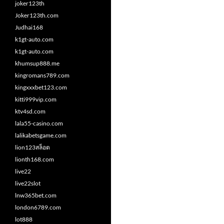
joker123th
Joker123th.com
Judhai168
k1gt-auto.com
k1gt-auto.com
khumsup888.me
kingromans789.com
kingxxxbet123.com
kitti999vip.com
ktv4sd.com
lala55-casino.com
lalikabetsgame.com
lion123สล็อต
lionth168.com
live22
live22slot
lnw365bet.com
london6789.com
lot888