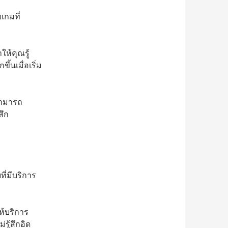
เกมที่
ให้คุณรู้
้นเมื่อเริ่ม
สามารถ
สึก
ที่มีบริการ
ห้บริการ
รู้สึกอิด