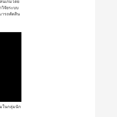
รเล่นเกมโดย
าวิจัยระบบ
ามารถตัดสิน
ยมในกลุ่มนัก