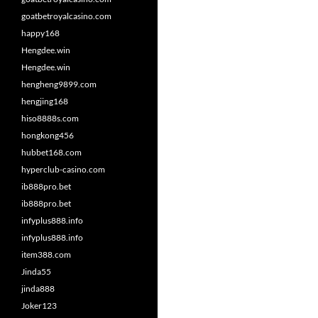
goatbetroyalcasino.com
happy168
Hengdee.win
Hengdee.win
hengheng9899.com
hengjing168
hiso8888s.com
hongkong456
hubbet168.com
hyperclub-casino.com
ib888pro.bet
ib888pro.bet
infyplus888.info
infyplus888.info
item388.com
Jinda55
jinda888
Joker123