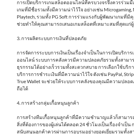
การเปิดบริการเกมสล็อตออนไลน์ที่ครบวงจรจึงควรร่วมมือ
เกมที่มีชื่อรวมทั้งมีความน่าไว้ใจ อย่างเช่น Microgaming,
Playtech, รวมทั้ง PG Soft การร่วมแรงกับผู้พัฒนาเกมที่ม
ช่วยทำให้คุณสามารถเสนอเกมสล็อตที่เหมาะสมที่สุดแก่ผู้
3. การผลิตระบบการเงินที่ปลอดภัย
การจัดการระบบการเงินเป็นเรื่องจำเป็นในการเปิดบริการ
ออนไลน์ ระบบการคลังควรมีความปลอดภัยรวมทั้งสามา
ธุรกรรมได้อย่างเร็วรวมทั้งสะดวกสบาย การเลือกใช้บริการ
บริการการชำระเงินที่มีความน่าไว้ใจ ดังเช่น PayPal, Stripe
True Wallet จะช่วยให้ระบบการคลังของคุณมีความปลอดภั
ถือได้
4. การสร้างกลุ่มเกื้อหนุนลูกค้า
การสร้างทีมเกื้อหนุนลูกค้าที่มีความชำนาญแล้วก็สามา
สิ่งที่ต้องการของผู้เล่นได้ตลอด 24 ชั่วโมงเป็นเรื่องจำเป็น ก
สนับสนุนลูกค้าควรผ่านการอบรมอย่างยอดเยี่ยมรวมทั้ง