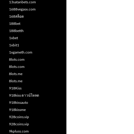
13satanbets.com
1688vegasx.com
168สล็อต
188bet
188betth
1xbet
1xbit1
1xgameth.com
8lots.com
8lots.com
8lots.me
8lots.me
918Kiss
918kiss ดาวน์โหลด
918kissauto
918kissme
928coins.vip
928coins.vip
9kpluss.com