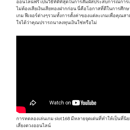
ออนไลน์ฟรี เป็นวิธีที่ดีที่สุดในการสัมผัสประสบการณ์กา
ไม่ต้องเสียเงินเสียทองฝากก่อน นี่คือโอกาสที่ดีในการศึกษ
เกม ฟีเจอร์ต่างๆรวมทั้งการตั้งค่าของแต่ละเกมเพื่อคุณส
ใจได้ว่าคุณปรารถนาลงทุนเงินใช่หรือไม่
การทดลองเล่นเกม slot168 มีหลายจุดเด่นที่ทำให้เป็นที่นิ
เสี่ยงดวงออนไลน์