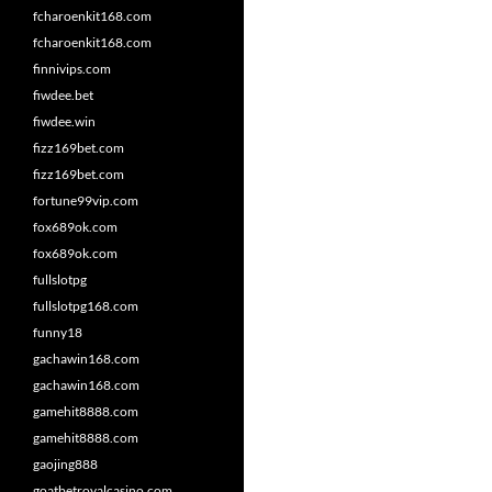
fcharoenkit168.com
fcharoenkit168.com
finnivips.com
fiwdee.bet
fiwdee.win
fizz169bet.com
fizz169bet.com
fortune99vip.com
fox689ok.com
fox689ok.com
fullslotpg
fullslotpg168.com
funny18
gachawin168.com
gachawin168.com
gamehit8888.com
gamehit8888.com
gaojing888
goatbetroyalcasino.com