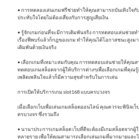
• การทดลองเล่นเกมฟรีช่วยทำให้คุณสามารถบันเทิงใจกับ
ประทับใจโดยไม่ต้องเสี่ยงกับการสูญเสียเงิน
• รู้จักเกมก่อนที่จะมีการเดิมพันจริง การทดสอบเล่นช่วยทำ
เรื่องฟีพบร์แล้วก็กฎของเกม ทำให้คุณได้โอกาสชนะสูงมากขึ
เดิมพันด้วยเงินจริง
• เลือกเกมที่เหมาะสมกับคุณ การทดสอบเล่นช่วยให้คุณ
ทดสอบเกมสล็อตจากผู้ให้บริการต่างๆเพื่อเลือกเกมที่คุณรู้
เพลิดเพลินใจแล้วก็มีความสุขสำหรับในการเล่น
การเปิดให้บริการเกม slot168 แบบครบวงจร
เมื่อเลือกเว็บเพื่อเล่นเกมสล็อตออนไลน์ คุณควรจะพินิจเว็บ
ครบวงจร ซึ่งรวมถึง
• นานาประการเกมสล็อต เว็บที่ดีจะต้องมีเกมสล็อตจากผู้ใ
หลายราย เพื่อให้คุณสามารถเลือกเล่นเกมที่มากมายและไม่