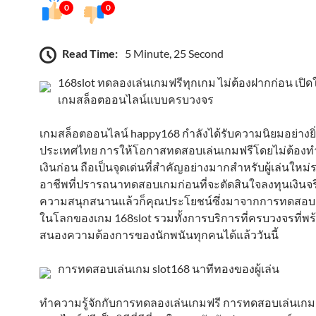
0
0
Read Time:
5 Minute, 25 Second
168slot ทดลองเล่นเกมฟรีทุกเกม ไม่ต้องฝากก่อน เปิด
เกมสล็อตออนไลน์แบบครบวงจร
เกมสล็อตออนไลน์ happy168 กำลังได้รับความนิยมอย่างยิ
ประเทศไทย การให้โอกาสทดสอบเล่นเกมฟรีโดยไม่ต้อง
เงินก่อน ถือเป็นจุดเด่นที่สำคัญอย่างมากสำหรับผู้เล่นใหม่ร
อาชีพที่ปรารถนาทดสอบเกมก่อนที่จะตัดสินใจลงทุนเงินจร
ความสนุกสนานแล้วก็คุณประโยชน์ซึ่งมาจากการทดสอบเ
ในโลกของเกม 168slot รวมทั้งการบริการที่ครบวงจรที่พ
สนองความต้องการของนักพนันทุกคนได้แล้ววันนี้
การทดสอบเล่นเกม slot168 นาทีทองของผู้เล่น
ทำความรู้จักกับการทดลองเล่นเกมฟรี การทดสอบเล่นเกม