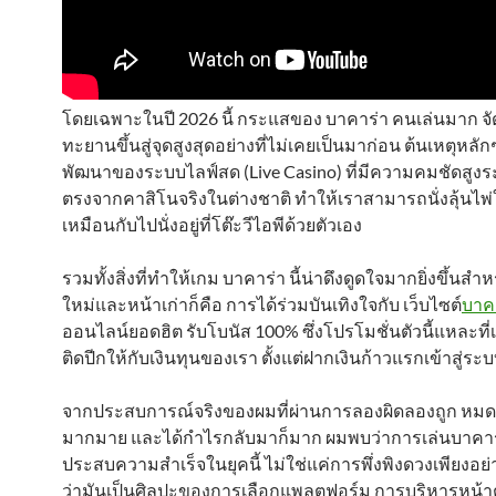
โดยเฉพาะในปี 2026 นี้ กระแสของ บาคาร่า คนเล่นมาก จัดว
ทะยานขึ้นสู่จุดสูงสุดอย่างที่ไม่เคยเป็นมาก่อน ต้นเหตุห
พัฒนาของระบบไลฟ์สด (Live Casino) ที่มีความคมชัดสูงระ
ตรงจากคาสิโนจริงในต่างชาติ ทำให้เราสามารถนั่งลุ้นไพ
เหมือนกับไปนั่งอยู่ที่โต๊ะวีไอพีด้วยตัวเอง
รวมทั้งสิ่งที่ทำให้เกม บาคาร่า นี้น่าดึงดูดใจมากยิ่งขึ้นสำห
ใหม่และหน้าเก่าก็คือ การได้ร่วมบันเทิงใจกับ เว็บไซต์
บาค
ออนไลน์ยอดฮิต รับโบนัส 100% ซึ่งโปรโมชั่นตัวนี้แหละที่
ติดปีกให้กับเงินทุนของเรา ตั้งแต่ฝากเงินก้าวแรกเข้าสู่ระ
จากประสบการณ์จริงของผมที่ผ่านการลองผิดลองถูก หมดเ
มากมาย และได้กำไรกลับมาก็มาก ผมพบว่าการเล่นบาคาร
ประสบความสำเร็จในยุคนี้ ไม่ใช่แค่การพึ่งพิงดวงเพียงอย่า
ว่ามันเป็นศิลปะของการเลือกแพลตฟอร์ม การบริหารหน้าตั