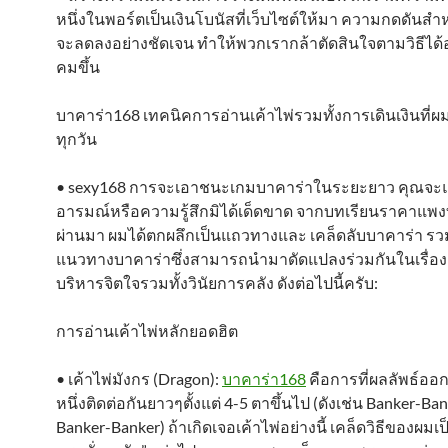
หนึ่งในพอร์ตเป็นเงินโบนัสที่เว็บไซต์ให้มา ความกดดันส
จะลดลงอย่างชัดเจน ทำให้พวกเรากล้าตัดสินใจตามวิธีได้อ
คมขึ้น
บาคาร่า168 เทคนิคการอ่านเค้าไพ่รวมทั้งการเดินเงินที่
ทุกวัน
• sexy168 การจะเอาชนะเกมบาคาร่าในระยะยาว คุณจ
อารมณ์หรือความรู้สึกมิได้เด็ดขาด จากบทเรียนราคาแพง
ผ่านมา ผมได้ตกผลึกเป็นแถวทางและ เคล็ดลับบาคาร่า รวม
แนวทางบาคาร่าซึ่งสามารถนำมาดัดแปลงร่วมกันในเรื่องเ
บริหารจิตใจรวมทั้งวินัยการคลัง ดังต่อไปนี้ครับ:
การอ่านเค้าไพ่หลักยอดฮิต
• เค้าไพ่มังกร (Dragon):
บาคาร่า168
คือการที่ผลลัพธ์ออกฝั
หนึ่งติดต่อกันยาวๆตั้งแต่ 4-5 ตาขึ้นไป (ดังเช่น Banker-Ba
Banker-Banker) ถ้าเกิดเจอเค้าไพ่อย่างนี้ เคล็ดวิธีของผม