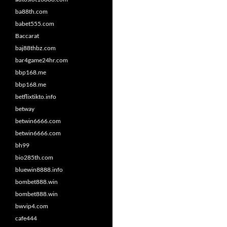
ba88th.com
babet555.com
Baccarat
baj88thbz.com
bar4game24hr.com
bbp168.me
bbp168.me
betflixtikto.info
betway
betwin6666.com
betwin6666.com
bh99
bio285th.com
bluewin8888.info
bombet888.win
bombet888.win
bwvip4.com
cafe444