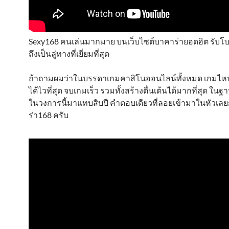
Sexy168 คนเล่นมากมาย บนเว็บไซต์บาคาร่ายอดฮิต รับโ
ถึงเป็นลู่ทางที่เยี่ยมที่สุด
ถ้าถามผมว่าในบรรดาเกมคาสิโนออนไลน์ทั้งหมด เกมไห
ได้ไวที่สุด จบเกมเร็ว รวมทั้งสร้างตื่นเต้นได้มากที่สุด ในฐา
ในวงการนี้มาแทบสิบปี คำตอบเดียวที่ลอยเข้ามาในหัวเลย
ร่า168 ครับ