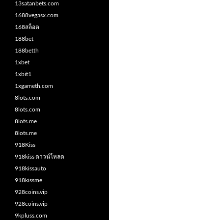
13satanbets.com
1688vegasx.com
168สล็อต
188bet
188betth
1xbet
1xbit1
1xgameth.com
8lots.com
8lots.com
8lots.me
8lots.me
918Kiss
918kiss ดาวน์โหลด
918kissauto
918kissme
928coins.vip
928coins.vip
9kpluss.com