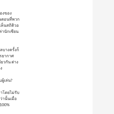
ื่องของ
นตอนที่พวก
ห็นสถิติวอ
หล่านักเซียน
บางครั้งก็
บรรยากาศ
ยวกัน ต่าง
ิง
ู้เล่น?
าโดยไม่รับ
านั้นเมื่อ
 100%