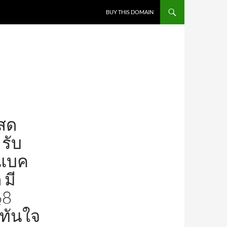
ข้ามไปยังเนื้อหา
BUY THIS DOMAIN
่สด
รับ
ชแบค
 มี
68
์ทันใจ