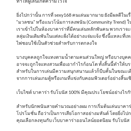
ทำให้ผู้เล่นเกิดความไว้ใจ
ยิ่งไปกว่านั้น การที่ sexy168 คนเล่นมากมาย ยังมีผลดีในเร
“มวลชน” หรือแนวโน้มการลงพนัน (Community Trend) ใ
เราเข้าไปในห้องบาคาร่าที่มีคนเล่นหลักพันคน พวกเราจะเ
ลลุ่มเงินเดิมพันในแต่ละฝั่งได้อย่างแจ่มแจ้ง ซึ่งนี้แหละที่เ
ไพ่ชอบใช้เป็นตัวช่วยสำหรับการตกลงใจ
บางบุคคลถูกใจแทงตามน้ำตามคนส่วนใหญ่ หรือบางบุคคล
อาจจะถูกใจแทงสวนเพื่อเอากำไรก้อนโต ทั้งสิ้นนี้ทำให้
สำหรับในการเล่นมีความสนุกสนานแล้วก็บีบคั้นในขณะเดี
จากการเล่นเกมตู้หรือเกมที่แข่งกับคอมพิวเตอร์อย่างสิ้นเช
เว็บไซต์ บาคาร่า รับโบนัส 100% มีคุณประโยชน์อย่างไรกับผ
สำหรับนักพนันสายคำนวณอย่างผม การเริ่มต้นเล่นบาคาร่
โปรโมชั่น ถือว่าเป็นการเสียโอกาสอย่างมหันต์ โดยยิ่งไปกว่
คุณเลือกลงทุนกับ เว็บบาคาร่าออนไลน์ยอดนิยม รับโบนัส