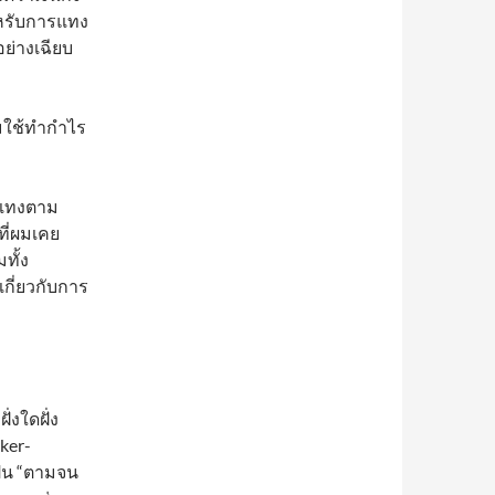
ำหรับการแทง
ย่างเฉียบ
ผมใช้ทำกำไร
ะแทงตาม
ที่ผมเคย
ทั้ง
กี่ยวกับการ
่งใดฝั่ง
nker-
เป็น “ตามจน