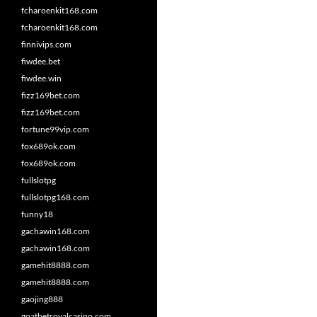
fcharoenkit168.com
fcharoenkit168.com
finnivips.com
fiwdee.bet
fiwdee.win
fizz169bet.com
fizz169bet.com
fortune99vip.com
fox689ok.com
fox689ok.com
fullslotpg
fullslotpg168.com
funny18
gachawin168.com
gachawin168.com
gamehit8888.com
gamehit8888.com
gaojing888
goatbetroyalcasino.com