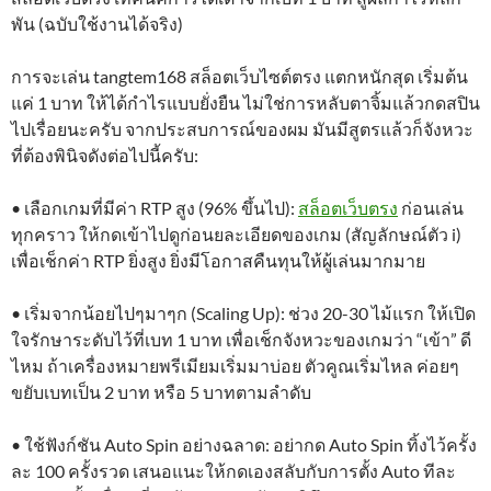
พัน (ฉบับใช้งานได้จริง)
การจะเล่น tangtem168 สล็อตเว็บไซต์ตรง แตกหนักสุด เริ่มต้น
แค่ 1 บาท ให้ได้กำไรแบบยั่งยืน ไม่ใช่การหลับตาจิ้มแล้วกดสปิน
ไปเรื่อยนะครับ จากประสบการณ์ของผม มันมีสูตรแล้วก็จังหวะ
ที่ต้องพินิจดังต่อไปนี้ครับ:
• เลือกเกมที่มีค่า RTP สูง (96% ขึ้นไป):
สล็อตเว็บตรง
ก่อนเล่น
ทุกคราว ให้กดเข้าไปดูก่อนยละเอียดของเกม (สัญลักษณ์ตัว i)
เพื่อเช็กค่า RTP ยิ่งสูง ยิ่งมีโอกาสคืนทุนให้ผู้เล่นมากมาย
• เริ่มจากน้อยไปๆมาๆก (Scaling Up): ช่วง 20-30 ไม้แรก ให้เปิด
ใจรักษาระดับไว้ที่เบท 1 บาท เพื่อเช็กจังหวะของเกมว่า “เข้า” ดี
ไหม ถ้าเครื่องหมายพรีเมียมเริ่มมาบ่อย ตัวคูณเริ่มไหล ค่อยๆ
ขยับเบทเป็น 2 บาท หรือ 5 บาทตามลำดับ
• ใช้ฟังก์ชัน Auto Spin อย่างฉลาด: อย่ากด Auto Spin ทิ้งไว้ครั้ง
ละ 100 ครั้งรวด เสนอแนะให้กดเองสลับกับการตั้ง Auto ทีละ