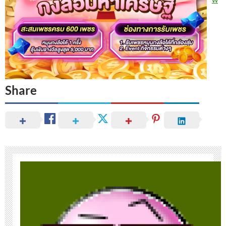
Share