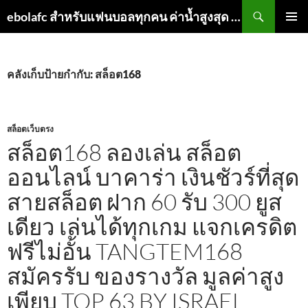
ค้นหา
ebolafc สำหรับแฟนบอลทุกคน ค่าน้ำสูงสุด ดูบอลสด
ข้าม
เมนูหลัก
ไป
ยัง
เนื้อหา
คลังเก็บป้ายกำกับ: สล็อต168
สล็อตเว็บตรง
สล็อต168 ลองเล่น สล็อต
ออนไลน์ บาคาร่า เงินชัวร์ที่สุด
สายสล็อต ฝาก 60 รับ 300 ยูส
เดียว เล่นได้ทุกเกม แจกเครดิต
ฟรีไม่อั้น TANGTEM168
สมัครรับ ของรางวัล มูลค่าสูง
เพียบ TOP 63 BY ISRAEL