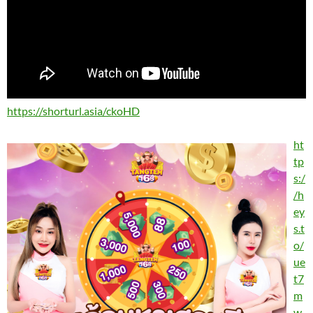
https://shorturl.asia/ckoHD
ht
tp
s:/
/h
ey
s.t
o/
ue
t7
m
w