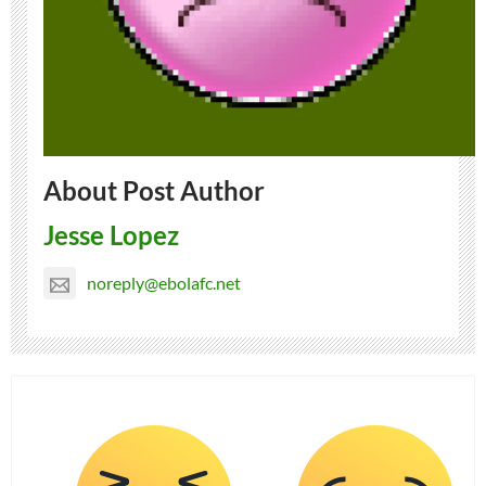
About Post Author
Jesse Lopez
noreply@ebolafc.net