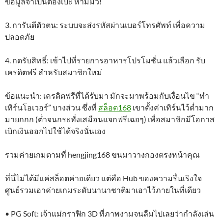
ข้อมูลจำเป็นต้องเป๊ะ ห้ามมั่ว!
3. การันตีตัวตน: ระบบจะส่งรหัสผ่านเบอร์โทรศัพท์ เพื่อความ
ปลอดภัย
4. กดรับสิทธิ์: เข้าไปที่รายการอาหารโปรโมชั่น แล้วเลือก รับ
เครดิตฟรี สำหรับสมาชิกใหม่
ข้อแนะนำ: เครดิตฟรีที่ได้รับมา มักจะมาพร้อมกับเงื่อนไข “ทำ
เทิร์นโอเวอร์” บางส่วน ซึ่งที่
สล็อต168
เขาตั้งค่าเทิร์นไว้ต่ำมาก
มายกกก (ต่ำจนกระทั่งเสมือนแจกฟรีเฉยๆ) เพื่อสมาชิกมีโอกาส
เบิกเงินออกไปใช้ได้จริงนั่นเอง
รวมค่ายเกมตามที่ hengjing168 ขนมาวางกองตรงหน้าคุณ
ที่นี่ไม่ได้มีแค่สล็อตค่ายเดียว แต่คือ Hub ของความรื่นเริงใจ
ศูนย์รวมเอาค่ายเกมระดับนานาชาติมาเอาไว้ภายในที่เดียว
• PG Soft: เจ้าแม่กราฟิก 3D ที่ภาพงามจนลืมไปเลยว่ากำลังเล่น