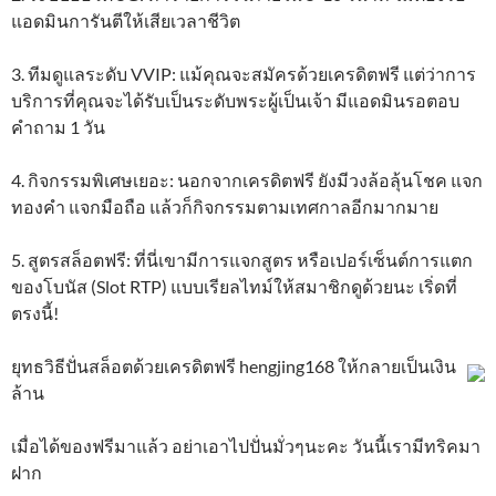
แอดมินการันตีให้เสียเวลาชีวิต
3. ทีมดูแลระดับ VVIP: แม้คุณจะสมัครด้วยเครดิตฟรี แต่ว่าการ
บริการที่คุณจะได้รับเป็นระดับพระผู้เป็นเจ้า มีแอดมินรอตอบ
คำถาม 1 วัน
4. กิจกรรมพิเศษเยอะ: นอกจากเครดิตฟรี ยังมีวงล้อลุ้นโชค แจก
ทองคำ แจกมือถือ แล้วก็กิจกรรมตามเทศกาลอีกมากมาย
5. สูตรสล็อตฟรี: ที่นี่เขามีการแจกสูตร หรือเปอร์เซ็นต์การแตก
ของโบนัส (Slot RTP) แบบเรียลไทม์ให้สมาชิกดูด้วยนะ เริ่ดที่
ตรงนี้!
ยุทธวิธีปั่นสล็อตด้วยเครดิตฟรี hengjing168 ให้กลายเป็นเงิน
ล้าน
เมื่อได้ของฟรีมาแล้ว อย่าเอาไปปั่นมั่วๆนะคะ วันนี้เรามีทริคมา
ฝาก