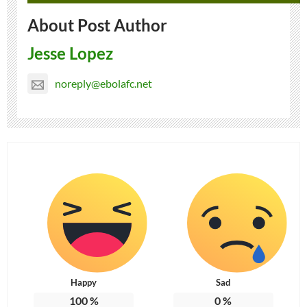
About Post Author
Jesse Lopez
noreply@ebolafc.net
Happy
Sad
100
%
0
%