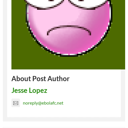
About Post Author
Jesse Lopez
noreply@ebolafc.net