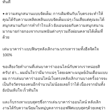
ทันที
• ความสนุกสนานแบบจัดเต็ม: การเดิมพันกับเว็บตรงจะทำให้
คุณได้รับความเพลิดเพลินแบบจัดเต็มแน่ๆ เว้นเสียแต่คุณจะได้
สนุกสนานกับการทำกำไรแล้ว ยังเอนจอยกับความสนุกสนาน
มากมายก่ายกองจากเกมพนันต่างๆรวมถึงผ่อนคลายได้เต็มที่
ด้วย
เล่น บาคาร่า แบบฟินๆหลังเลิกงาน บรรเทารวมทั้งฮีลจิตใจ
100%
ขอเสียงวัยทำงานที่เล่นบาคาร่าออนไลน์กับพวกเราหน่อยสิ
ครับ! ฮ่า… ผมมั่นใจว่ามีมากแน่ๆ โดยเฉพาะมนุษย์เงินเดือนแบบ
ผม การเล่นบาคาร่าออนไลน์เว็บตรงหลังเลิกงานบางครั้งอาจจะ
เป็นกิจวัตรของคนอีกจำนวนไม่น้อยเลยก็ว่าได้ เนื่องจากมันทั้ง
ยังบันเทิงใจ เร็วทันใจ
และก็บรรเทาแบบสุดๆซึ่งการเล่น บาคาร่าออนไลน์ หลังเลิก
งานได้รับความนิยมในหมู่บุคลากรออฟฟิศแบบสุดๆด้วยเหตุว่า