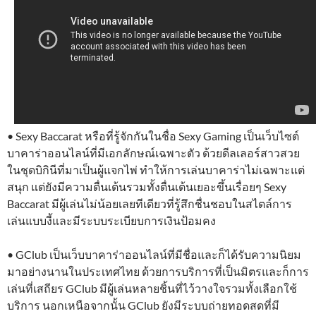
• Sexy Baccarat หรือที่รู้จักกันในชื่อ Sexy Gaming เป็นเว็บไซต์
บาคาร่าออนไลน์ที่มีเอกลักษณ์เฉพาะตัว ด้วยดีลเลอร์สาวสวย
ในชุดบิกินีที่มาเป็นผู้แจกไพ่ ทำให้การเล่นบาคาร่าไม่เฉพาะแต่
สนุก แต่ยังมีความตื่นเต้นรวมทั้งตื่นเต้นเยอะขึ้นเรื่อยๆ Sexy
Baccarat มีผู้เล่นไม่น้อยเลยทีเดียวที่รู้สึกชื่นชอบในสไตล์การ
เล่นแบบงี้และมีระบบระเบียบการเงินป้อมคง
• GClub เป็นเว็บบาคาร่าออนไลน์ที่มีชื่อและก็ได้รับความนิยม
มาอย่างนานในประเทศไทย ด้วยการบริการที่เป็นมิตรและก็การ
เล่นที่เสถียร GClub มีผู้เล่นหลายชิ้นที่ไว้วางใจรวมทั้งเลือกใช้
บริการ นอกเหนือจากนั้น GClub ยังมีระบบถ่ายทอดสดที่มี