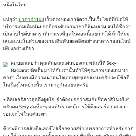
หนึ่งในไทย
แน่ๆว่า
บาคาร่า168
เว็บตรงของเราจัดว่าเป็นเว็บไซต์ที่เปิดให้
บริการเกมเดิมพันยอดฮิตระดับนานาชาติล้นหลาม จนได้ชื่อว่า
เป็นเว็บไซต์บาคาร่าที่มาแรงที่สุดในตอนนี้เลยก็ว่าได้ ถ้าให้ผม
เสนอแนะในส่วนของเกมเดิมพันยอดฮิตอย่างบาคาร่าออนไลน์
เพียงอย่างเดียว
ผมบอกเลยว่า คุณลักษณะเด่นของเกมพนันนี้ที่ Sexy
Baccarat จัดเต็มมาให้กับเรานั้นทำให้คุณภาพของเกม บา
คาร่า เว็บตรงมีความน่าสนใจแบบสุดๆเลยล่ะนะครับ จะมีข้อดี
ในเรื่องไหนบ้างนั้น เรามาดูกันเลยนะครับ
• ดีลเลอร์สาวสุดดึงดูดใจ: จำต้องบอกว่าสมกับชื่อคาสิโนจริงๆ
ครับผม Sexy สมชื่อของแท้! เราจะมีการใช้ดีลเลอร์สาวสวยมา
รอแจกไพ่ในแต่ละตา
ซึ่งจะมีการสลับดีลเลอร์ไปเรื่อยช่วยสร้างบรรยากาศสำหรับการ
เล่นให้สนุกสนานรวมทั้งบรรเทามากเพิ่มขึ้น อย่างกับคุณนั่งพัก