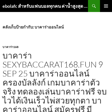
ค้นหา
ebolafc สำหรับแฟนบอลทุกคน ค่าน้ำสูงสุด ดูบอลสด
ข้าม
เมนูหลัก
ไป
ยัง
เนื้อหา
คลังเก็บป้ายกำกับ: บาคาร่าออนไลน์
บาคาร่า168
บาคาร่า
SEXYBACCARAT168.FUN 9
SEP 25 บาคาร่าออนไลน์
ครองบัลลังก์ เกมบาคาร่าตัว
จริง ทดลองเล่นบาคาร่าฟรี จบ
ไวได้เงินเร็วไพ่สวยทุกตา บา
คาร่าออนไลน์ สมัครฟรี มี