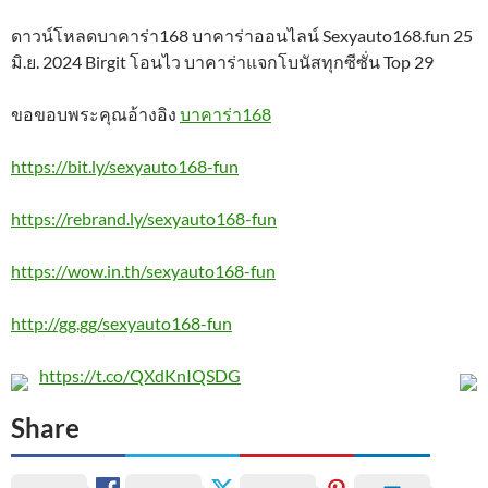
ดาวน์โหลดบาคาร่า168 บาคาร่าออนไลน์ Sexyauto168.fun 25
มิ.ย. 2024 Birgit โอนไว บาคาร่าแจกโบนัสทุกซีซั่น Top 29
ขอขอบพระคุณอ้างอิง
บาคาร่า168
https://bit.ly/sexyauto168-fun
https://rebrand.ly/sexyauto168-fun
https://wow.in.th/sexyauto168-fun
http://gg.gg/sexyauto168-fun
https://t.co/QXdKnIQSDG
Share