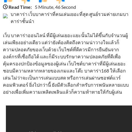
Read Time:
5 Minute, 46 Second
บาคาร่า เว็บบาคาร่าที่คนเล่นเยอะที่สุด ศูนย์รวมค่ายเกมบา
คาร่าชั้นนำ
เว็บ บาคาร่าออนไลน์ ที่มีผู้เล่นเยอะแยะนั้นไม่ได้ขึ้นกับจำนวนผู้
เล่นเพียงอย่างเดียว แต่ว่ายังต้องคิดถึงความน่าวางใจแล้วก็
ความปลอดภัยของเว็บด้วย เว็บไซต์ที่ดีควรมีการยืนยันจาก
องค์กรที่เชื่อถือได้ และก็มีระบบรักษาความปลอดภัยที่ดีเพื่อ
คุ้มครองปกป้องข้อมูลของผู้เล่น เว็บไซต์บาคาร่าที่มีผู้เล่นเยอะ
ชอบมีความหลากหลายของเกมและโต๊ะ บาคาร่า168 ให้เลือก
เล่น ไม่ว่าจะเป็นการเล่นแบบสด หรือการเล่นผ่านซอฟต์แวร์
คอมพิวเตอร์ ยิ่งไปกว่านี้ ยังมีตัวเลือกสำหรับการพนันหลายแบบ
อย่างเพื่อเพิ่มความเพลิดเพลินแล้วก็ความท้าทายให้กับผู้เล่น