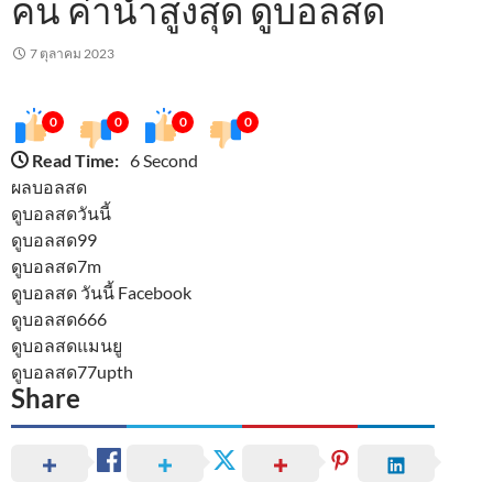
คน ค่าน้ำสูงสุด ดูบอลสด
7 ตุลาคม 2023
0
0
0
0
Read Time:
6 Second
ผลบอลสด
ดูบอลสดวันนี้
ดูบอลสด99
ดูบอลสด7m
ดูบอลสด วันนี้ Facebook
ดูบอลสด666
ดูบอลสดแมนยู
ดูบอลสด77upth
Share