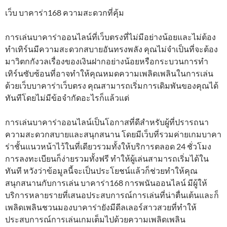
เว็บ บาคาร่า168 ความสะดวกที่คุ้ม
การเล่นบาคาร่าออนไลน์ที่เว็บตรงที่ไม่มีอย่างน้อยและไม่ต้อง
ทำเทิร์นมีความสะดวกสบายอันทรงพลัง คุณไม่จำเป็นที่จะต้อง
มาวิตกกังวลเรื่องของเงินฝากอย่างน้อยหรือกระบวนการทำ
เทิร์นซับซ้อนที่อาจทำให้คุณหมดความเพลิดเพลินในการเล่น
ด้วยเว็บบาคาร่าเว็บตรง คุณสามารถเริ่มการเดิมพันของคุณได้
ทันทีโดยไม่มีข้อจำกัดอะไรก็แล้วแต่
การเล่นบาคาร่าออนไลน์เป็นโอกาสที่ดีสำหรับผู้ที่ปรารถนา
ความสะดวกสบายและสนุกสนาน โดยมีเว็บที่รวมค่ายเกมบาคา
ร่าชั้นแนวหน้าไว้ในที่เดียวรวมทั้งให้บริการตลอด 24 ชั่วโมง
การลงทะเบียนก็ง่ายรวมทั้งฟรี ทำให้ผู้เล่นสามารถเริ่มได้ใน
ทันที หวังว่าข้อมูลนี้จะเป็นประโยชน์แล้วก็ช่วยทำให้คุณ
สนุกสนานกับการเล่น บาคาร่า168 การพนันออนไลน์ มีผู้ให้
บริการหลายรายที่เสนอประสบการณ์การเล่นที่น่าตื่นเต้นและก็
เพลิดเพลินชวนมองบาคาร่ายังมีดีลเลอร์สาวสวยที่ทำให้
ประสบการณ์การเล่นเกมเต็มไปด้วยความเพลิดเพลิน