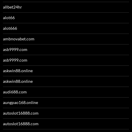
allbet24hr
alot66
alot666
ambnovabet.com
asb9999.com
asb9999.com
askwin88.online
askwin88.online
audi688.com
aungpao168.online
autoslot16888.com
autoslot16888.com