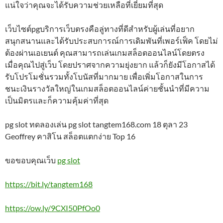
แน่ใจว่าคุณจะได้รับความช่วยเหลือที่เยี่ยมที่สุด
เว็บไซต์pgบริการเว็บตรงคือลู่ทางที่ดีสำหรับผู้เล่นที่อยาก
สนุกสนานและได้รับประสบการณ์การเดิมพันที่เพอร์เฟ็ค โดยไม่
ต้องผ่านเอเยนต์ คุณสามารถเล่นเกมสล็อตออนไลน์โดยตรง
เมื่อคุณไปสู่เว็บ โดยปราศจากความยุ่งยาก แล้วก็ยังมีโอกาสได้
รับโปรโมชั่นรวมทั้งโบนัสที่มากมาย เพื่อเพิ่มโอกาสในการ
ชนะเงินรางวัลใหญ่ในเกมสล็อตออนไลน์ค่ายชั้นนำที่มีความ
เป็นมิตรและก็ความคุ้มค่าที่สุด
pg slot ทดลองเล่น pg slot tangtem168.com 18 ตุลา 23
Geoffrey คาสิโน สล็อตแตกง่าย Top 16
ขอขอบคุณเว็บ
pg slot
https://bit.ly/tangtem168
https://ow.ly/9CXI50PfOo0