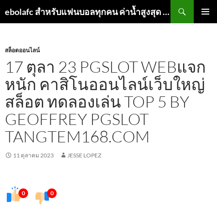
ค้นหา
ebolafc สำหรับแฟนบอลทุกคน ค่าน้ำสูงสุด ดูบอลสด
ข้าม
เมนูหลัก
ไป
ยัง
เนื้อหา
สล็อตออนไลน์
17 ตุลา 23 PGSLOT WEBแจก
หนัก คาสิโนออนไลน์เว็บใหญ่
สล็อต ทดลองเล่น TOP 5 BY
GEOFFREY PGSLOT
TANGTEM168.COM
11 ตุลาคม 2023
JESSE LOPEZ
0
0