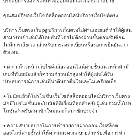
ประสบการณ์การเล่นที่ไม่อ้อมค้อมแล้วก็สะดวกสบาย
คุณสมบัติของเว็บไซต์สล็อตออนไลน์บริการเว็บไซต์ตรง
บริการเว็บตรง เว็บ pg บริการเว็บตรงไม่ผ่านเอเยนต์ ทำให้ผู้เล่น
สามารถเข้าเล่นได้โดยทันทีโดยไม่ต้องผ่านขั้นตอนซับซ้อน
ไม่มีการเสียเวลาสำหรับการลงทะเบียนหรือรอการยืนยันจาก
ตัวแทน
• ความก้าวหน้า เว็บไซต์สล็อตออนไลน์ค่ายชั้นแนวหน้ามักมี
เกมที่ทันสมัยแล้วก็ความก้าวหน้าสูง ทำให้ผู้เล่นได้รับ
ประสบการณ์การเล่นที่น่าตื่นตาตื่นใจและไม่เครียดเบื่อ
• โบนัสแล้วก็โปรโมชั่น เว็บไซต์สล็อตออนไลน์บริการเว็บตรง
มักมีโปรโมชั่นและโบนัสที่ดีเยี่ยมที่สุดสำหรับผู้เล่น รวมทั้งโปร
โมชั่นสำหรับสมาชิกใหม่และก็สมาชิกประจำ
• ความสบายสบายในการทำรายการฝากถอน เว็บสล็อต
ออนไลน์ค่ายชั้นนำให้ความสะดวกสบายสำหรับเพื่อการทำ