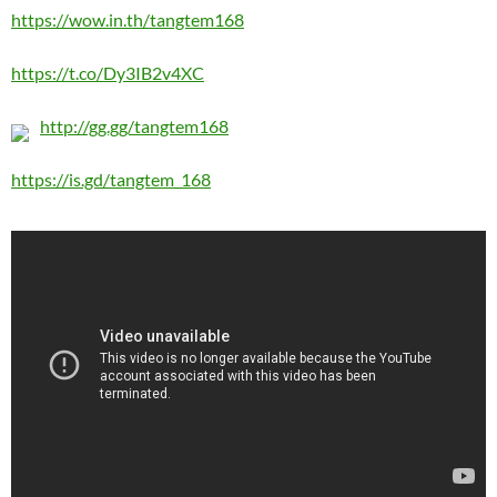
https://wow.in.th/tangtem168
https://t.co/Dy3IB2v4XC
http://gg.gg/tangtem168
https://is.gd/tangtem_168