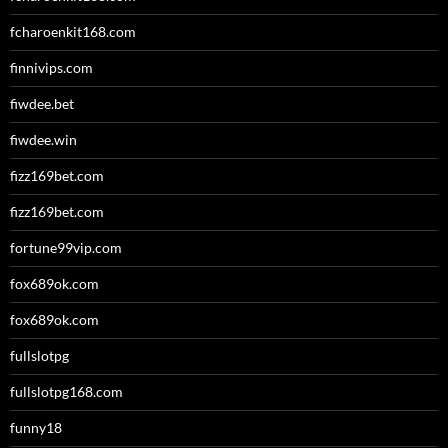
fcharoenkit168.com
finnivips.com
fiwdee.bet
fiwdee.win
fizz169bet.com
fizz169bet.com
fortune99vip.com
fox689ok.com
fox689ok.com
fullslotpg
fullslotpg168.com
funny18