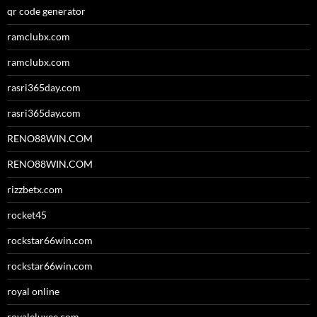
qr code generator
ramclubx.com
ramclubx.com
rasri365day.com
rasri365day.com
RENO88WIN.COM
RENO88WIN.COM
rizzbetx.com
rocket45
rockstar66win.com
rockstar66win.com
royal online
royaleluxee.com