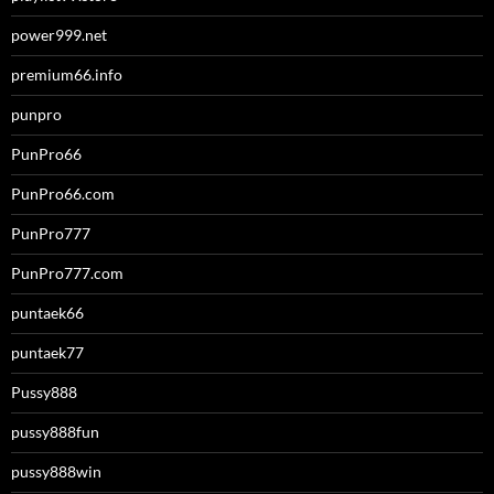
power999.net
premium66.info
punpro
PunPro66
PunPro66.com
PunPro777
PunPro777.com
puntaek66
puntaek77
Pussy888
pussy888fun
pussy888win