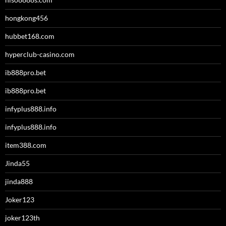
hongkong456
hubbet168.com
hyperclub-casino.com
ib888pro.bet
ib888pro.bet
infyplus888.info
infyplus888.info
item388.com
Jinda55
jinda888
Joker123
joker123th