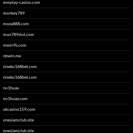
mmplay-casino.com
monkey789
moza888.com
mun789slot.com
mwin9s.com
nbwin.me
niseko168bet.com
niseko168bet.com
no1huay
no1huay.com
okcasino159.com
onesiamclub.site
onesiamclub.site