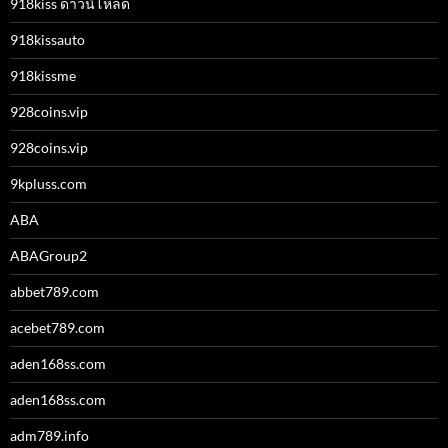
918kiss ดาวน์โหลด
918kissauto
918kissme
928coins.vip
928coins.vip
9kpluss.com
ABA
ABAGroup2
abbet789.com
acebet789.com
aden168ss.com
aden168ss.com
adm789.info