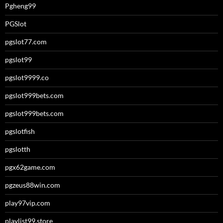
Pgheng99
PGSlot
pgslot77.com
pgslot99
pgslot9999.co
pgslot999bets.com
pgslot999bets.com
pgslotfish
pgslotth
pgx62game.com
pgzeus88win.com
play97vip.com
playlist99.store