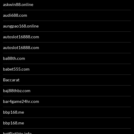
askwin88.online
audi688.com
aungpao168.online
autoslot16888.com
autoslot16888.com
ba88th.com
babet555.com
Baccarat
baj88thbz.com
bar4game24hr.com
bbp168.me
bbp168.me
betflixtikto.info