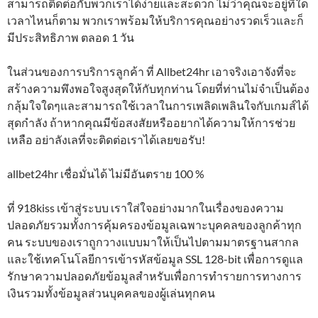
สามารถติดต่อกับพวกเราได้ง่ายและสะดวก ไม่ว่าคุณจะอยู่ที่ใด
เวลาไหนก็ตาม พวกเราพร้อมให้บริการคุณอย่างรวดเร็วและก็
มีประสิทธิภาพ ตลอด 1 วัน
ในส่วนของการบริการลูกค้า ที่ Allbet24hr เอาจริงเอาจังที่จะ
สร้างความพึงพอใจสูงสุดให้กับทุกท่าน โดยที่ท่านไม่จำเป็นต้อง
กลุ้มใจใดๆและสามารถใช้เวลาในการเพลิดเพลินใจกับเกมส์ได้
สุดกำลัง ถ้าหากคุณมีข้อสงสัยหรืออยากได้ความให้การช่วย
เหลือ อย่าลังเลที่จะติดต่อเราได้เลยขอรับ!
allbet24hr เชื่อมั่นได้ ไม่มีอันตราย 100 %
ที่ 918kiss เข้าสู่ระบบ เราใส่ใจอย่างมากในเรื่องของความ
ปลอดภัยรวมทั้งการคุ้มครองข้อมูลเฉพาะบุคคลของลูกค้าทุก
คน ระบบของเราถูกวางแบบมาให้เป็นไปตามมาตรฐานสากล
และใช้เทคโนโลยีการเข้ารหัสข้อมูล SSL 128-bit เพื่อการดูแล
รักษาความปลอดภัยข้อมูลสำหรับเพื่อการทำรายการทางการ
เงินรวมทั้งข้อมูลส่วนบุคคลของผู้เล่นทุกคน