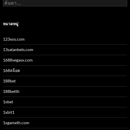
ค้นหา
สำหรับ:
หมวดหมู่
123xos.com
13satanbets.com
1688vegasx.com
168สล็อต
188bet
188betth
1xbet
1xbit1
1xgameth.com