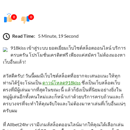
0
0
Read Time:
5 Minute, 19 Second
918kiss เข้าสู่ระบบ ยอดเยี่ยมเว็บไซต์สล็อตออนไลน์ บริการ
ครบครัน โปรโมชั่นเครดิตฟรี เพียงแค่สมัคร ไม่ต้องมองหา
เว็บอื่นแล้ว!
สวัสดีครับ! วันนี้ผมมีเว็บไซต์สล็อตที่อยากจะเสนอแนะให้ทุก
ท่านได้รู้จะโน่นเป็น
ดาวน์โหลด918kiss
ซึ่งเป็นเว็บสล็อตเว็บ
ตรงที่มีผู้เล่นมากที่สุดในขณะนี้ แล้วก็ยังเป็นที่นิยมอย่างยิ่งใน
หมู่ผู้เล่นอีกทั้งคนใหม่และก็หน้าเก่าด้วยบริการครบถ้วนและก็
ครบวงจรที่จะทำให้คุณจับใจและไม่ต้องมาหาเล่นที่เว็บอื่นแน่ๆ
ครับผม
ที่ Allbet24hr เรามีเกมส์สล็อตออนไลน์มากให้คุณได้เลือกเล่น