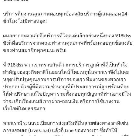
บริการทีมงานคุณภาพตอบทุกข้อสงสัย บริการผู้เล่นตลอด 24
ชั่วโมง ไม่มีทางหยุด!
ผมอยากจะมาเอ๋ยถึงบริการที่โดดเด่นอีกอย่างหนึ่งของ 918kiss
ซึ่งก็คือบริการจากคณะทำงานคุณภาพที่พร้อมตอบทุกข้อสงสัย
ของท่านสมาชิกทุกคนนะครับ!
ที่ 918kiss พวกเราทราบกันดีว่าการบริการลูกค้าที่ดีเป็นหัวใจ
สำคัญของธุรกิจคาสิโนออนไลน์ โดยเหตุนั้นพวกเราจึงไม่เคย
หยุดปรับปรุงคุณภาพการบริการของเรา ทีมงานของพวกเรา
ประกอบด้วยผู้ที่มีความชำนาญที่มีประสบการณ์สูง พร้อมที่จะ
ให้คำปรึกษา แก้ไขปัญหา รวมทั้งตอบทุกปัญหาที่ท่านอาจมี ไม่
ว่าจะเกิดเรื่องเกมส์ การฝาก-ถอนเงิน หรือการใช้แรงงาน
เว็บไซต์โดยธรรมดา
พวกเรามีระบบระเบียบการส่งเสริมที่มีหลายช่องทาง อาทิเช่น
การแชทสด (Live Chat) แล้วก็ Line ของทางเรา ซึ่งทำให้