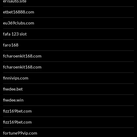
erisauto.site
etbet16888.com
eu369clubs.com
fafa 123 slot
faro168
fcharoenkit168.com
fcharoenkit168.com
finnivips.com
fiwdee.bet
fiwdee.win
fizz169bet.com
fizz169bet.com
fortune99vip.com