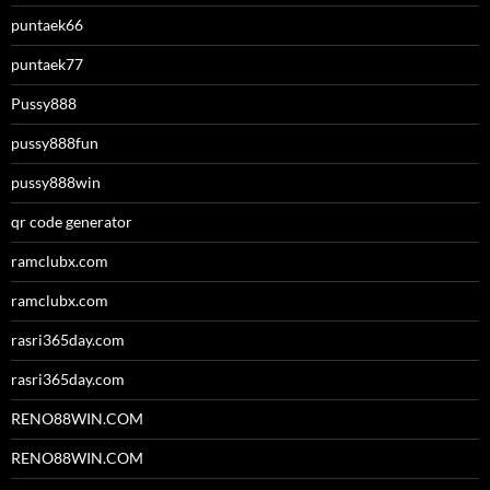
puntaek66
puntaek77
Pussy888
pussy888fun
pussy888win
qr code generator
ramclubx.com
ramclubx.com
rasri365day.com
rasri365day.com
RENO88WIN.COM
RENO88WIN.COM