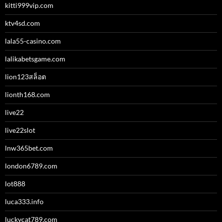
kitti999vip.com
ktv4sd.com
lala55-casino.com
lalikabetsgame.com
lion123สล็อต
lionth168.com
live22
live22slot
lnw365bet.com
london6789.com
lot888
luca333.info
luckycat789.com