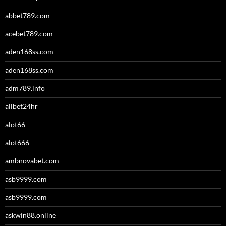
abbet789.com
acebet789.com
aden168ss.com
aden168ss.com
adm789.info
allbet24hr
alot66
alot666
ambnovabet.com
asb9999.com
asb9999.com
askwin88.online