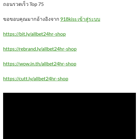
ถอนรวดเร็ว Top 75
ขอขอบคุณมากอ้างอิงจาก
918kiss เข้าสู่ระบบ
https://bit.ly/allbet24hr-shop
https://rebrand.ly/allbet24hr-shop
https://wow.in.th/allbet24hr-shop
https://cutt.ly/allbet24hr-shop