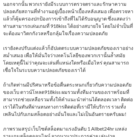
นอกจากนั้น พวกเรายังมีระบบการตรวจตราและรักษาความ
ปลอดภัยสถานที่ทำงานอยู่เบื้องหน้าเบื้องหลังเสมอ เพื่อตรวจหา
แล้วก็คุ้มครองปกป้องการเข้าถึงที่ไม่ได้รับอนุญาต ซึ่งแสดงว่า
ท่านสามารถเล่นเกมที่ 918kiss ได้อย่างสบายใจ โดยไม่จำเป็นที่
จะต้องมาวิตกกังวลหรือกลุ้มใจเรื่องความปลอดภัย
เรายังคงปรับแต่งแล้วก็อัปเดตระบบความปลอดภัยของเราอย่าง
สม่ำเสมอ เพื่อให้มั่นใจว่าเทคโนโลยีของพวกเรานั้นล้ำสมัย
โดยเหตุนี้ไม่ว่าคุณจะเล่นที่แหน่งใดหรือเมื่อไหร่ คุณสามารถ
เชื่อใจในระบบความปลอดภัยของเราได้
ถ้าเกิดท่านมีปริศนาหรือข้อตื่นตระหนกเกี่ยวกับความปลอดภัย
ของเว็บ ดาวน์โหลด918kiss ผมรวมทั้งทีมงานของเราพร้อมที่
สามารถช่วยเหลือรวมทั้งให้คำแนะนำท่านได้ตลอดเวลา ติดต่อ
เราได้ในทันทีผ่านหนทางการติดต่อที่เรามีให้บริการ รวมทั้ง
เพลินไปกับเกมสล็อตอย่างมั่นใจและไม่เป็นอันตรายครับผม!
ภาพรวมสรุป เว็บไซต์สล็อตมาแรงอันดับ 1 Allbet24hr แหล่ง
รวมเกมสล็อตออนไลน์ จากนานาประการค่าย เล่นง่าย