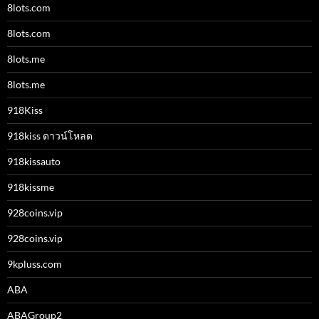
8lots.com
8lots.com
8lots.me
8lots.me
918Kiss
918kiss ดาวน์โหลด
918kissauto
918kissme
928coins.vip
928coins.vip
9kpluss.com
ABA
ABAGroup2