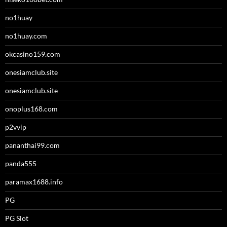
no1huay
no1huay.com
okcasino159.com
onesiamclub.site
onesiamclub.site
onoplus168.com
p2vvip
pananthai99.com
panda555
paramax1688.info
PG
PG Slot