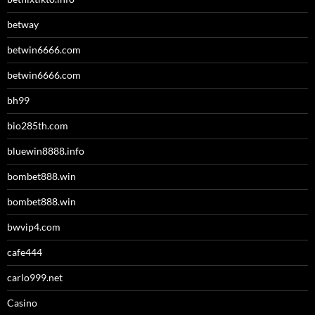
betway
betwin6666.com
betwin6666.com
bh99
bio285th.com
bluewin8888.info
bombet888.win
bombet888.win
bwvip4.com
cafe444
carlo999.net
Casino