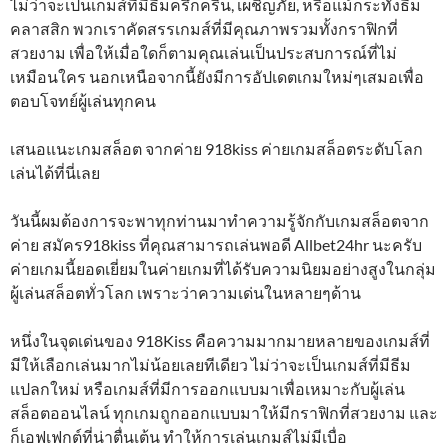
ไม่ว่าจะเป็นเกมส์ที่มีธีมครึกครื้น, เผชิญภัย, หรือแม้กระทั้งธีม
คลาสสิก พวกเราคัดสรรเกมส์ที่มีคุณภาพรวมทั้งกราฟิกที่
สวยงาม เพื่อให้เมื่อใดก็ตามคุณเล่นเป็นประสบการณ์ที่ไม่
เหมือนใคร นอกเหนือจากนี้ยังมีการอัปเดตเกมใหม่ๆเสมอเพื่อ
ตอบโจทย์ผู้เล่นทุกคน
เสนอแนะเกมสล็อต จากค่าย 918kiss ค่ายเกมสล็อตระดับโลก
เล่นได้ที่นี่เลย
วันนี้ผมต้องการจะพาทุกท่านมาทำความรู้จักกับเกมสล็อตจาก
ค่าย สมัคร918kiss ที่คุณสามารถเล่นพอดี Allbet24hr นะครับ
ค่ายเกมนี้ยอดเยี่ยมในค่ายเกมที่ได้รับความนิยมอย่างสูงในกลุ่ม
ผู้เล่นสล็อตทั่วโลก เพราะว่าความเด่นในหลายๆด้าน
หนึ่งในจุดเด่นของ 918Kiss คือความมากมายหลายของเกมส์ที่
มีให้เลือกเล่นมากไม่น้อยเลยทีเดียว ไม่ว่าจะเป็นเกมส์ที่มีธีม
แปลกใหม่ หรือเกมส์ที่มีการออกแบบมาเพื่อเหมาะกับผู้เล่น
สล็อตออนไลน์ ทุกเกมถูกออกแบบมาให้มีกราฟิกที่สวยงาม และ
ก็เอฟเฟกต์ที่น่าตื่นเต้น ทำให้การเล่นเกมส์ไม่มีเบื่อ