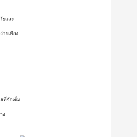
ภัยและ
ง่ายเพียง
ที่จัดเต็ม
่าง