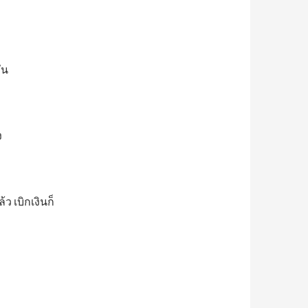
่น
ง
ว เบิกเงินก็
ว