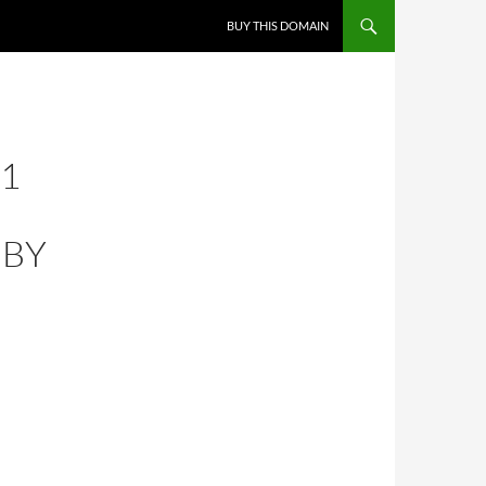
ข้ามไปยังเนื้อหา
BUY THIS DOMAIN
91
 BY