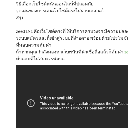
วิธีเลือกเว็บไซต์พนันออนไลน์ที่ปลอดภัย
จุดเด่นของการเล่นเว็บไซต์ตรงไม่ผ่านเอเย่นต์
สรุป
zeed191 คือเว็บไซต์ตรงที่ให้บริการครบวงจร มีความปลอด
ระบบสมัครและก็เข้าสู่ระบบที่ง่ายดาย พร้อมด้วยโปรโมชั่
ที่มอบความคุ้มค่า
ถ้าหากคุณกำลังมองหาเว็บพนันที่น่าเชื่อถือแล้วก็คุ้มค่า
z
คำตอบที่ไม่สมควรพลาด