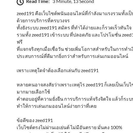
Read Time:
3 Minute, 13 Second
zeed191 คือเว็บไซต์พนันออนไลน์ที่กำลังมาแรงรวมทั้งเป็น
ด้วยการบริการที่ครบวงจร
ทั้งยังระบบ zeed191 สมัคร ที่ทำได้ง่ายและก็รวดเร็วทันใจ
รวมทั้ง zeed191 เข้าระบบ ที่ปลอดภัย และโปรโมชั่น zeed
ฟรี
ที่แจกจริงทุกเมื่อเชื่อวัน ช่วยเพิ่มโอกาสสำหรับในการทำ
ประสบการณ์ที่ดีมากยิ่งกว่าสำหรับการเล่นเกมออนไลน์
เพราะเหตุใดจำต้องเลือกเล่นกับ zeed191
หลายคนอาจสงสัยว่าเพราะเหตุไร zeed191 ก็เลยเป็นเว็บไซต์ท
มากมายเลือกใช้
คำตอบอยู่ที่ความยั่งยืน การบริการแท้จริงจิตใจ แล้วก็ระบบ
ทำให้การเล่นเกมออนไลน์ง่ายกว่าที่เคย
ข้อดีของ zeed191
เว็บไซต์ตรงไม่ผ่านเอเย่นต์ ไม่มีอันตราย มั่นคง 100%