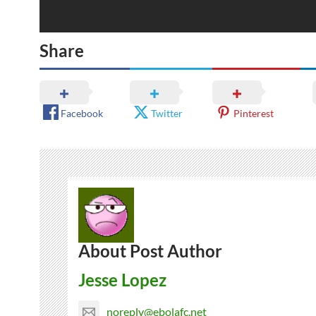
Share
Facebook
Twitter
Pinterest
About Post Author
Jesse Lopez
noreply@ebolafc.net