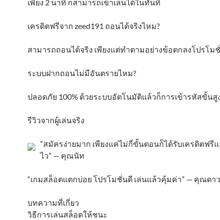
เพียง 2 นาที ก็สามารถเข้าเล่นได้ในทันที
เครดิตฟรีจาก zeed191 ถอนได้จริงไหม?
สามารถถอนได้จริง เพียงแต่ทำตามอย่างข้อตกลงโปรโมชั
ระบบฝากถอนไม่มีอันตรายไหม?
ปลอดภัย 100% ด้วยระบบอัตโนมัติแล้วก็การเข้ารหัสขั้นสู
รีวิวจากผู้เล่นจริง
“สมัครง่ายมาก เพียงแค่ไม่กี่ขั้นตอนก็ได้รับเครดิตฟรีแล้
ไว” — คุณนัท
“เกมสล็อตแตกบ่อย โปรโมชั่นดี เล่นแล้วคุ้มค่า” — คุณดา
บทความที่เกี่ยว
วิธีการเล่นสล็อตให้ชนะ