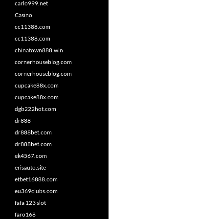
carlo999.net
Casino
cc11388.com
cc11388.com
chinatown888.win
cornerhouseblog.com
cornerhouseblog.com
cupcake88x.com
cupcake88x.com
dgb222hot.com
dr888
dr888bet.com
dr888bet.com
ek4567.com
erisauto.site
etbet16888.com
eu369clubs.com
fafa 123 slot
faro168