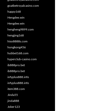
goatbetroyalcasino.com
happy168
Hengdee.win
Hengdee.win
hengheng9899.com
hengjing168
hiso8888s.com
hongkong456
hubbet168.com
hyperclub-casino.com
ib888pro.bet
ib888pro.bet
infyplus888.info
infyplus888.info
item388.com
Jinda55
jinda888
Joker123