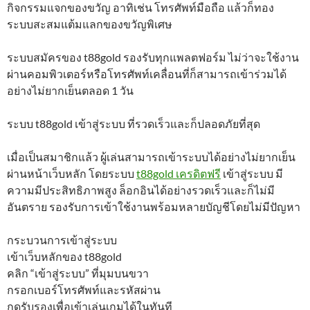
กิจกรรมแจกของขวัญ อาทิเช่น โทรศัพท์มือถือ แล้วก็ทอง
ระบบสะสมแต้มแลกของขวัญพิเศษ
ระบบสมัครของ t88gold รองรับทุกแพลตฟอร์ม ไม่ว่าจะใช้งาน
ผ่านคอมพิวเตอร์หรือโทรศัพท์เคลื่อนที่ก็สามารถเข้าร่วมได้
อย่างไม่ยากเย็นตลอด 1 วัน
ระบบ t88gold เข้าสู่ระบบ ที่รวดเร็วและก็ปลอดภัยที่สุด
เมื่อเป็นสมาชิกแล้ว ผู้เล่นสามารถเข้าระบบได้อย่างไม่ยากเย็น
ผ่านหน้าเว็บหลัก โดยระบบ
t88gold เครดิตฟรี
เข้าสู่ระบบ มี
ความมีประสิทธิภาพสูง ล็อกอินได้อย่างรวดเร็วและก็ไม่มี
อันตราย รองรับการเข้าใช้งานพร้อมหลายบัญชีโดยไม่มีปัญหา
กระบวนการเข้าสู่ระบบ
เข้าเว็บหลักของ t88gold
คลิก “เข้าสู่ระบบ” ที่มุมบนขวา
กรอกเบอร์โทรศัพท์และรหัสผ่าน
กดรับรองเพื่อเข้าเล่นเกมได้ในทันที