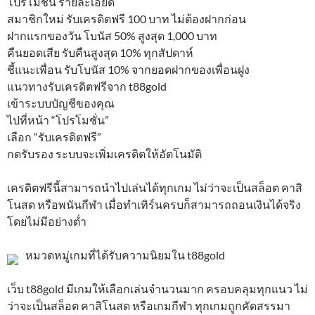
โปรโมชั่น รายละเอียด
สมาชิกใหม่ รับเครดิตฟรี 100 บาท ไม่ต้องฝากก่อน
ฝากแรกของวัน โบนัส 50% สูงสุด 1,000 บาท
คืนยอดเสีย รับคืนสูงสุด 10% ทุกสัปดาห์
ชี้แนะเพื่อน รับโบนัส 10% จากยอดฝากของเพื่อนฝูง
แนวทางรับเครดิตฟรีจาก t88gold
เข้าระบบบัญชีของคุณ
ไปที่หน้า “โปรโมชั่น”
เลือก “รับเครดิตฟรี”
กดรับรอง ระบบจะเพิ่มเครดิตให้อัตโนมัติ
เครดิตฟรีนี้สามารถนำไปเล่นได้ทุกเกม ไม่ว่าจะเป็นสล็อต คาสิ
โนสด หรือพนันกีฬา เมื่อทำเทิร์นครบก็สามารถถอนเงินได้จริง
โดยไม่มีอย่างต่ำ
หมวดหมู่เกมที่ได้รับความนิยมใน t88gold
เว็บ t88gold มีเกมให้เลือกเล่นจำนวนมาก ครอบคลุมทุกแนว ไม่
ว่าจะเป็นสล็อต คาสิโนสด หรือเกมกีฬา ทุกเกมถูกคัดสรรมา