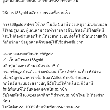
ผู้เล่นฝึกฝนแล้วก็เพิ่มโอกาสสำหรับการทำเงิน
วิธีการ t88gold สมัคร ง่ายรวมทั้งรวดเร็ว
การ t88gold สมัคร ใช้เวลาไม่ถึง 1 นาที ด้วยเหตุว่าเป็นระบบออ
โต้เต็มรูปแบบ ผู้เล่นสามารถทำรายการด้วยตัวเองได้โดยทันที
โดยไม่ต้องผ่านแอดไม่นให้ยุ่งยาก ระบบทั้งสิ้นไม่มีอันตรายแล้ว
ก็เก็บรักษาข้อมูลส่วนตัวของผู้ใช้ไว้อย่างเข้มงวด
แนวทางลงทะเบียนกับ t88gold
เข้าเว็บหลักของ t88gold
คลิกปุ่ม “ลงทะเบียนสมัครสมาชิก”
กรอกข้อมูลส่วนตัว อย่างเช่น เบอร์โทรศัพท์รวมทั้งรหัสผ่าน
เลือกบัญชีธนาคารหรือ True Wallet สำหรับฝากถอน
กดยืนยัน ระบบจะสร้างบัญชีอัตโนมัติด้านในไม่กี่วินาที
สิทธิพิเศษที่ได้รับหลังสมัครเป็นสมาชิก
รับโดยทันที t88gold เครดิตฟรี สำหรับสมาชิกใหม่ ไม่ต้องฝาก
ก่อน
โบนัสต้อนรับ 100% สำหรับเพื่อการฝากหนแรก