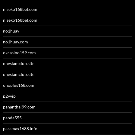
niseko168bet.com
niseko168bet.com
no1huay
no1huay.com
okcasino159.com
onesiamclub.site
onesiamclub.site
onoplus168.com
p2vvip
pananthai99.com
panda555
paramax1688.info