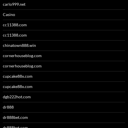
carlo999.net
Casino
cc11388.com
cc11388.com
chinatown888.win
cornerhouseblog.com
cornerhouseblog.com
cupcake88x.com
cupcake88x.com
dgb222hot.com
dr888
dr888bet.com
dr888bet.com