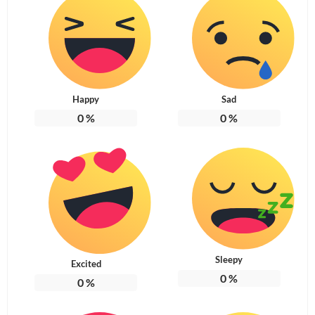
Happy
Sad
0
%
0
%
Sleepy
Excited
0
%
0
%