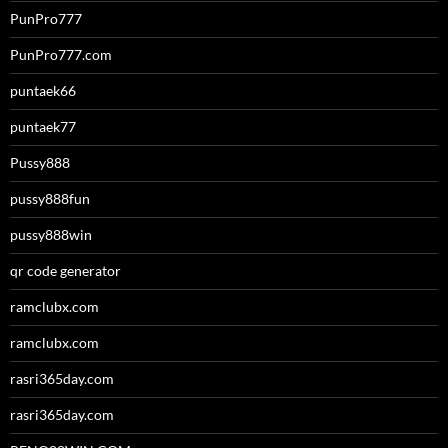
PunPro777
PunPro777.com
puntaek66
puntaek77
Pussy888
pussy888fun
pussy888win
qr code generator
ramclubx.com
ramclubx.com
rasri365day.com
rasri365day.com