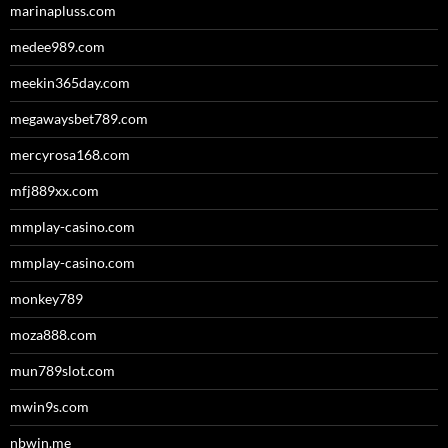
marinapluss.com
medee989.com
meekin365day.com
megawaysbet789.com
mercyrosa168.com
mfj889xx.com
mmplay-casino.com
mmplay-casino.com
monkey789
moza888.com
mun789slot.com
mwin9s.com
nbwin.me