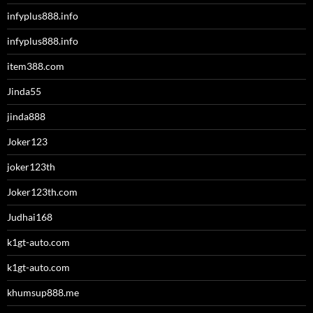
infyplus888.info
infyplus888.info
item388.com
Jinda55
jinda888
Joker123
joker123th
Joker123th.com
Judhai168
k1gt-auto.com
k1gt-auto.com
khumsup888.me