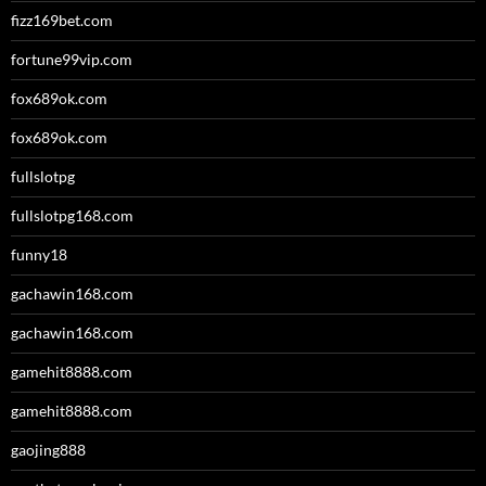
fizz169bet.com
fortune99vip.com
fox689ok.com
fox689ok.com
fullslotpg
fullslotpg168.com
funny18
gachawin168.com
gachawin168.com
gamehit8888.com
gamehit8888.com
gaojing888