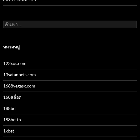
ค้นหา
สำหรับ:
หมวดหมู่
123xos.com
13satanbets.com
1688vegasx.com
168สล็อต
188bet
188betth
1xbet