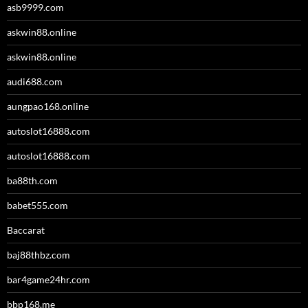
asb9999.com
askwin88.online
askwin88.online
audi688.com
aungpao168.online
autoslot16888.com
autoslot16888.com
ba88th.com
babet555.com
Baccarat
baj88thbz.com
bar4game24hr.com
bbp168.me