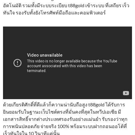
อัตโนมัติ รวมทั้งมีระบบระเบียบ t88gold เข้าระบบ ที่เสถียร เร็ว
ทันใจ รองรับทั้งยังโทรศัพท์มือถือและคอมพิวเตอร์
ด้วยเกียรติศักดิ์ที่ดีแล้วก็ความน่านับถือสูง t88gold ได้รับการ
ยินยอมรับในฐานะเว็บไซต์ตรงที่มั่นคงที่สุดในทวีปเอเชีย มี
เอกสารสิทธิ์จากต่างประเทศรองรับอย่างแม่นยำ รับรองว่าทุก
การพนันปลอดภัย จ่ายจริง 100% พร้อมระบบฝากถอนออโต้ที่
เร็วทันใจใน 10 วินาทีแค่นั้น