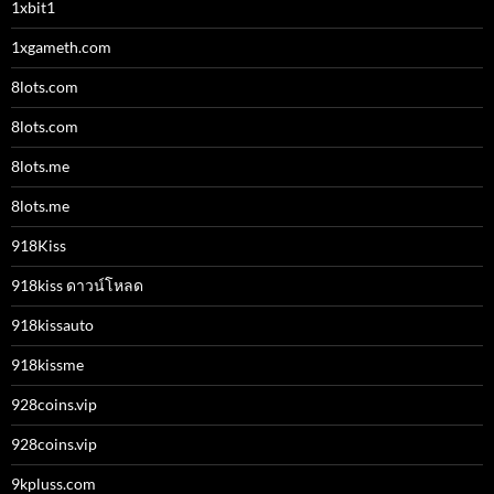
1xbit1
1xgameth.com
8lots.com
8lots.com
8lots.me
8lots.me
918Kiss
918kiss ดาวน์โหลด
918kissauto
918kissme
928coins.vip
928coins.vip
9kpluss.com