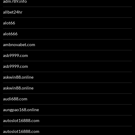
adm789.info
allbet24hr
alot66
alot666
ambnovabet.com
asb9999.com
asb9999.com
askwin88.online
askwin88.online
audi688.com
aungpao168.online
autoslot16888.com
autoslot16888.com