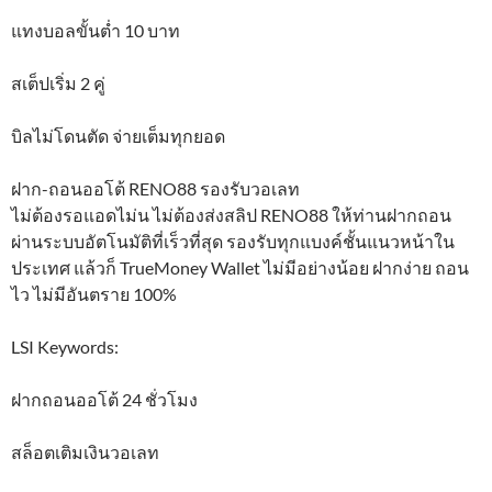
แทงบอลขั้นต่ำ 10 บาท
สเต็ปเริ่ม 2 คู่
บิลไม่โดนตัด จ่ายเต็มทุกยอด
ฝาก-ถอนออโต้ RENO88 รองรับวอเลท
ไม่ต้องรอแอดไม่น ไม่ต้องส่งสลิป RENO88 ให้ท่านฝากถอน
ผ่านระบบอัตโนมัติที่เร็วที่สุด รองรับทุกแบงค์ชั้นแนวหน้าใน
ประเทศ แล้วก็ TrueMoney Wallet ไม่มีอย่างน้อย ฝากง่าย ถอน
ไว ไม่มีอันตราย 100%
LSI Keywords:
ฝากถอนออโต้ 24 ชั่วโมง
สล็อตเติมเงินวอเลท