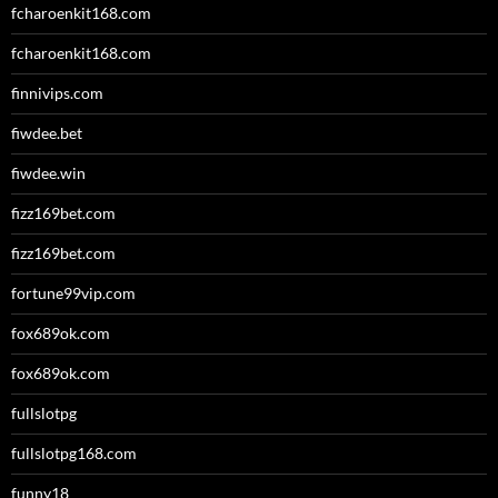
fcharoenkit168.com
fcharoenkit168.com
finnivips.com
fiwdee.bet
fiwdee.win
fizz169bet.com
fizz169bet.com
fortune99vip.com
fox689ok.com
fox689ok.com
fullslotpg
fullslotpg168.com
funny18