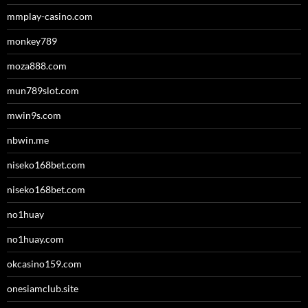
mmplay-casino.com
monkey789
moza888.com
mun789slot.com
mwin9s.com
nbwin.me
niseko168bet.com
niseko168bet.com
no1huay
no1huay.com
okcasino159.com
onesiamclub.site