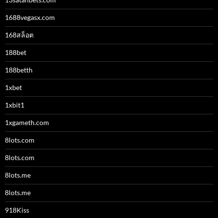
1688vegasx.com
168สล็อต
188bet
188betth
1xbet
1xbit1
1xgameth.com
8lots.com
8lots.com
8lots.me
8lots.me
918Kiss