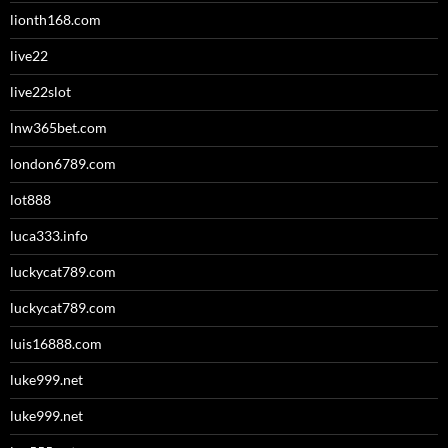
lionth168.com
live22
live22slot
lnw365bet.com
london6789.com
lot888
luca333.info
luckycat789.com
luckycat789.com
luis16888.com
luke999.net
luke999.net