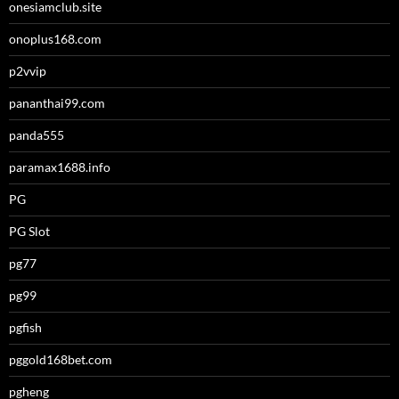
onesiamclub.site
onoplus168.com
p2vvip
pananthai99.com
panda555
paramax1688.info
PG
PG Slot
pg77
pg99
pgfish
pggold168bet.com
pgheng