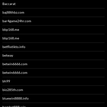
Baccarat
baj88thbz.com
bar4game24hr.com
bbp168.me
bbp168.me
betflixtikto.info
betway
betwin6666.com
betwin6666.com
bh99
bio285th.com
bluewin8888.info
bombet888.win