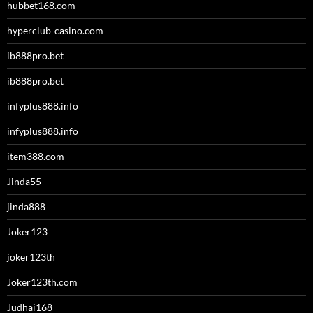
hubbet168.com
hyperclub-casino.com
ib888pro.bet
ib888pro.bet
infyplus888.info
infyplus888.info
item388.com
Jinda55
jinda888
Joker123
joker123th
Joker123th.com
Judhai168