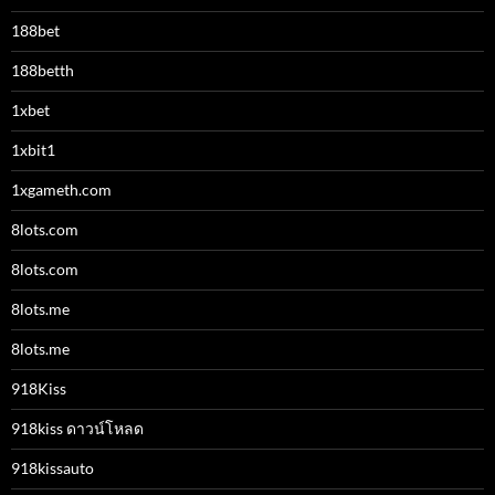
188bet
188betth
1xbet
1xbit1
1xgameth.com
8lots.com
8lots.com
8lots.me
8lots.me
918Kiss
918kiss ดาวน์โหลด
918kissauto