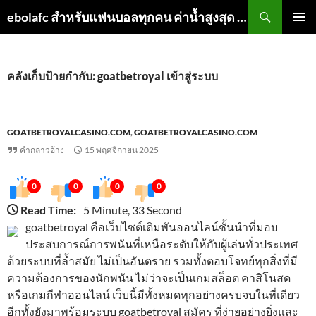
ค้นหา
ebolafc สำหรับแฟนบอลทุกคน ค่าน้ำสูงสุด ดูบอลสด
ข้าม
เมนูหลัก
ไป
ยัง
เนื้อหา
คลังเก็บป้ายกำกับ: goatbetroyal เข้าสู่ระบบ
GOATBETROYALCASINO.COM
,
GOATBETROYALCASINO.COM
คำกล่าวอ้าง
15 พฤศจิกายน 2025
0
0
0
0
Read Time:
5 Minute, 33 Second
goatbetroyal คือเว็บไซต์เดิมพันออนไลน์ชั้นนำที่มอบ
ประสบการณ์การพนันที่เหนือระดับให้กับผู้เล่นทั่วประเทศ
ด้วยระบบที่ล้ำสมัย ไม่เป็นอันตราย รวมทั้งตอบโจทย์ทุกสิ่งที่มี
ความต้องการของนักพนัน ไม่ว่าจะเป็นเกมสล็อต คาสิโนสด
หรือเกมกีฬาออนไลน์ เว็บนี้มีทั้งหมดทุกอย่างครบจบในที่เดียว
อีกทั้งยังมาพร้อมระบบ goatbetroyal สมัคร ที่ง่ายอย่างยิ่งและ