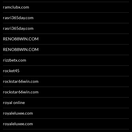
ramclubx.com
rasri365day.com
rasri365day.com
RENO88WIN.COM
RENO88WIN.COM
rizzbetx.com
rocket45
rockstar66win.com
rockstar66win.com
royal online
royaleluxee.com
royaleluxee.com