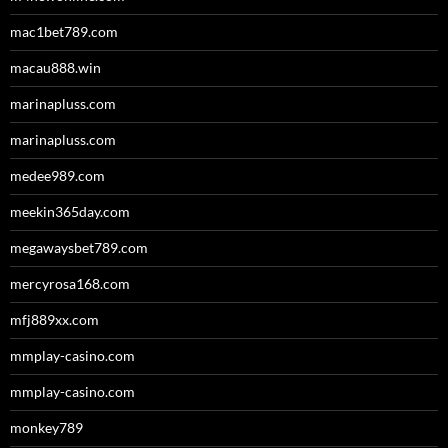
mac1bet789.com
macau888.win
marinapluss.com
marinapluss.com
medee989.com
meekin365day.com
megawaysbet789.com
mercyrosa168.com
mfj889xx.com
mmplay-casino.com
mmplay-casino.com
monkey789