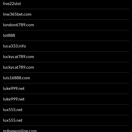
live22slot
lnw365bet.com
london6789.com
lot888
luca333.info
luckycat789.com
luckycat789.com
luis16888.com
luke999.net
luke999.net
lux555.net
lux555.net
m4newonline.com