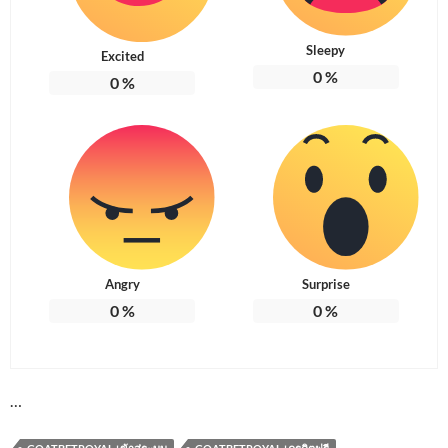
Sleepy
Excited
0
%
0
%
Angry
Surprise
0
%
0
%
…