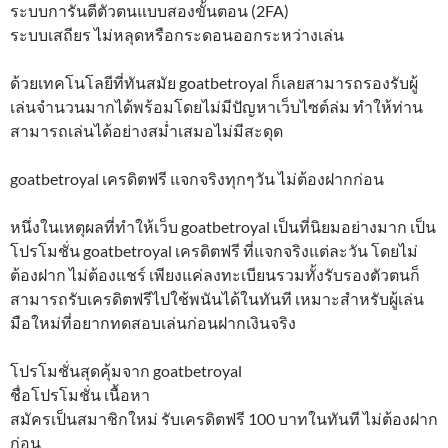
ระบบการันตีตัวตนแบบสองขั้นตอน (2FA)
ระบบเสถียร ไม่หลุดหรือกระดอนออกระหว่างเล่น
ด้วยเทคโนโลยีที่ทันสมัย goatbetroyal ก็เลยสามารถรองรับผู้
เล่นจำนวนมากได้พร้อมโดยไม่มีปัญหาเว็บไซต์ล่ม ทำให้ท่าน
สามารถเล่นได้อย่างสม่ำเสมอไม่มีสะดุด
goatbetroyal เครดิตฟรี แจกจริงทุกๆวัน ไม่ต้องฝากก่อน
หนึ่งในเหตุผลที่ทำให้เว็บ goatbetroyal เป็นที่นิยมอย่างมาก เป็น
โปรโมชั่น goatbetroyal เครดิตฟรี ที่แจกจริงแต่ละวัน โดยไม่
ต้องฝาก ไม่ต้องแชร์ เพียงแค่ลงทะเบียนรวมทั้งรับรองตัวตนก็
สามารถรับเครดิตฟรีไปใช้พนันได้ในทันที เหมาะสำหรับผู้เล่น
มือใหม่ที่อยากทดสอบเล่นก่อนฝากเงินจริง
โปรโมชั่นสุดคุ้มจาก goatbetroyal
ชื่อโปรโมชั่น เนื้อหา
สมัครเป็นสมาชิกใหม่ รับเครดิตฟรี 100 บาทในทันที ไม่ต้องฝาก
ก่อน