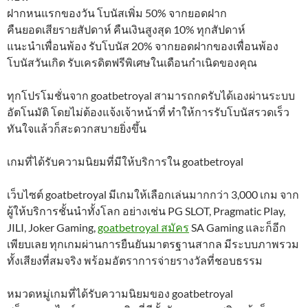
ฝากหนแรกของวัน โบนัสเพิ่ม 50% จากยอดฝาก
คืนยอดเสียรายสัปดาห์ คืนเงินสูงสุด 10% ทุกสัปดาห์
แนะนำเพื่อนพ้อง รับโบนัส 20% จากยอดฝากของเพื่อนพ้อง
โบนัสวันเกิด รับเครดิตฟรีพิเศษในเดือนกำเนิดของคุณ
ทุกโปรโมชั่นจาก goatbetroyal สามารถกดรับได้เองผ่านระบบ
อัตโนมัติ โดยไม่ต้องแจ้งเจ้าหน้าที่ ทำให้การรับโบนัสรวดเร็ว
ทันใจแล้วก็สะดวกสบายยิ่งขึ้น
เกมที่ได้รับความนิยมที่มีให้บริการใน goatbetroyal
เว็บไซต์ goatbetroyal มีเกมให้เลือกเล่นมากกว่า 3,000 เกม จาก
ผู้ให้บริการชั้นนำทั้งโลก อย่างเช่น PG SLOT, Pragmatic Play,
JILI, Joker Gaming,
goatbetroyal สมัคร
SA Gaming และก็อีก
เพียบเลย ทุกเกมผ่านการยืนยันมาตรฐานสากล มีระบบภาพรวม
ทั้งเสียงที่สมจริง พร้อมอัตราการจ่ายรางวัลที่ชอบธรรม
หมวดหมู่เกมที่ได้รับความนิยมของ goatbetroyal