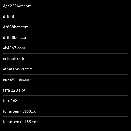
dgb222hot.com
dr888
dr888bet.com
dr888bet.com
ek4567.com
erisauto.site
etbet16888.com
eu369clubs.com
fafa 123 slot
faro168
fcharoenkit168.com
fcharoenkit168.com