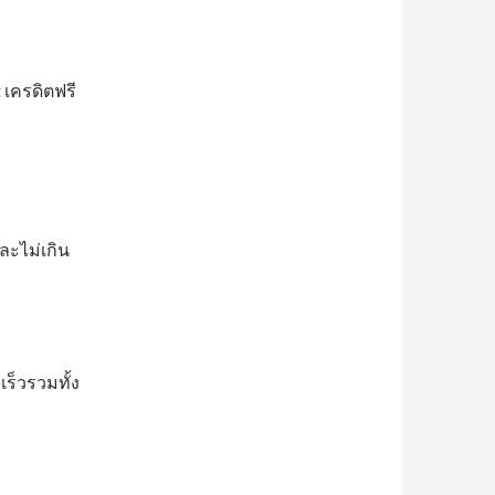
 เครดิตฟรี
ละไม่เกิน
เร็วรวมทั้ง