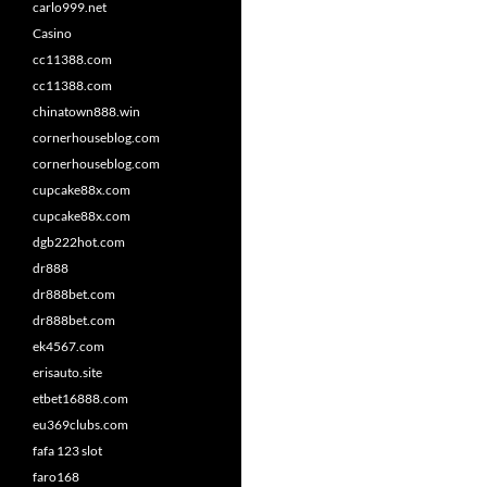
carlo999.net
Casino
cc11388.com
cc11388.com
chinatown888.win
cornerhouseblog.com
cornerhouseblog.com
cupcake88x.com
cupcake88x.com
dgb222hot.com
dr888
dr888bet.com
dr888bet.com
ek4567.com
erisauto.site
etbet16888.com
eu369clubs.com
fafa 123 slot
faro168