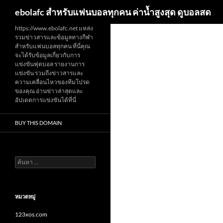
ค้นหา
ebolafc สำหรับแฟนบอลทุกคน ค่าน้ำสูงสุด ดูบอลสด
https://www.ebolafc.net แหล่ง
รวมข่าวสารและข้อมูลทางกีฬา
สำหรับแฟนบอลทุกคน ที่นี่คุณ
จะได้รับข้อมูลเกี่ยวกับการ
แข่งขันฟุตบอล รายงานการ
แข่งขัน รวมถึงข่าวสารและ
ความเคลื่อนไหวของทีมโปรด
ของคุณ อ่านข่าวล่าสุดและ
อัปเดตการแข่งขันได้ที่นี่
BUY THIS DOMAIN
ค้นหา
สำหรับ:
หมวดหมู่
123xos.com