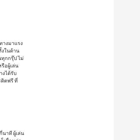
ดินทางมาแรง
ั้งในด้าน
ทุกกรุ๊ป ไม่
ือผู้เล่น
่างได้รับ
ิตฟรี ที่
่นาที ผู้เล่น