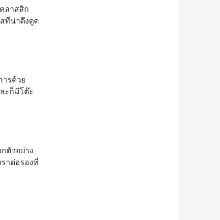
งคลาสสิก
ที่น่าดึงดูด
ิการด้วย
ละก็มีโต๊ะ
ยกตัวอย่าง
ราต่อรองที่