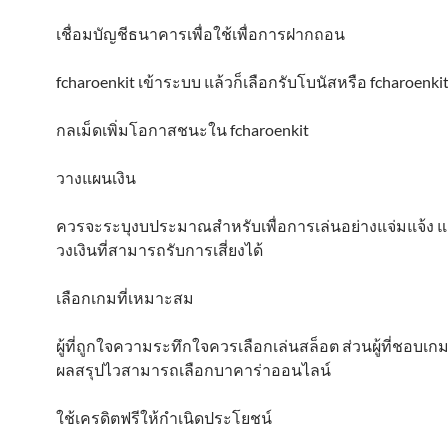
เชื่อมบัญชีธนาคารเพื่อใช้เพื่อการฝากถอน
fcharoenkit เข้าระบบ แล้วก็เลือกรับโบนัสหรือ fcharoenkit
กลเม็ดเพิ่มโอกาสชนะใน fcharoenkit
วางแผนเงิน
ควรจะระบุงบประมาณสำหรับเพื่อการเล่นอย่างแจ่มแจ้ง แ
วงเงินที่สามารถรับการเสี่ยงได้
เลือกเกมที่เหมาะสม
ผู้ที่ถูกใจความระทึกใจควรเลือกเล่นสล็อต ส่วนผู้ที่ชอบเกม
ผลสรุปไวสามารถเลือกบาคาร่าออนไลน์
ใช้เครดิตฟรีให้กำเนิดประโยชน์