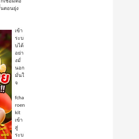
็เชื่อมต่อ
้นตอนยุ่ง
เข้า
ระบ
บได้
อย่า
งมั่
นอก
มั่นใ
จ
fcha
roen
kit
เข้า
สู่
ระบ