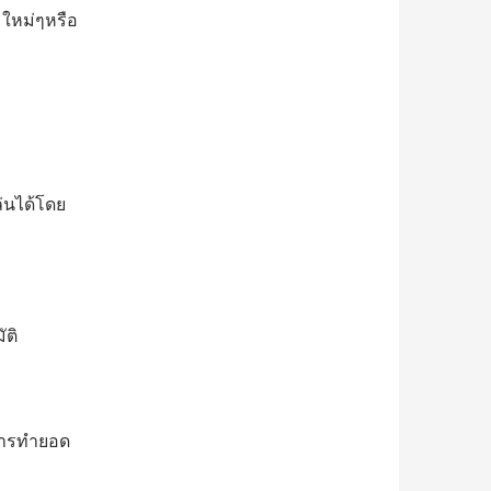
มใหม่ๆหรือ
เล่นได้โดย
ัติ
การทำยอด