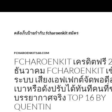
คลังเก็บป้ายกำกับ: fcharoenkit สมัคร
FCHAROENKIT168.COM
FCHAROENKIT เครดิตฟรี 
ธันวาคม FCHAROENKIT เข้า
ระบบ เสียงเอฟเฟกต์จัดพอด
เบาหรือดังปรับได้ทันทีคนที
บรรยากาศจริง TOP 16 BY
QUENTIN