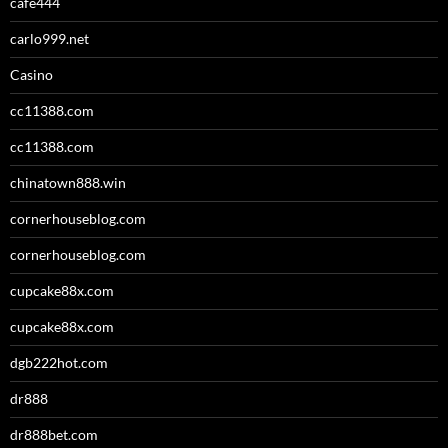
cafe444
carlo999.net
Casino
cc11388.com
cc11388.com
chinatown888.win
cornerhouseblog.com
cornerhouseblog.com
cupcake88x.com
cupcake88x.com
dgb222hot.com
dr888
dr888bet.com