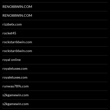
RENO88WIN.COM
RENO88WIN.COM
rizzbetx.com
rocket45
rockstar66win.com
rockstar66win.com
royal online
royaleluxee.com
royaleluxee.com
runway789s.com
s2kgamewin.com
s2kgamewin.com