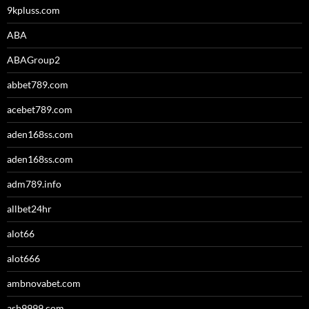
9kpluss.com
ABA
ABAGroup2
abbet789.com
acebet789.com
aden168ss.com
aden168ss.com
adm789.info
allbet24hr
alot66
alot666
ambnovabet.com
asb9999.com