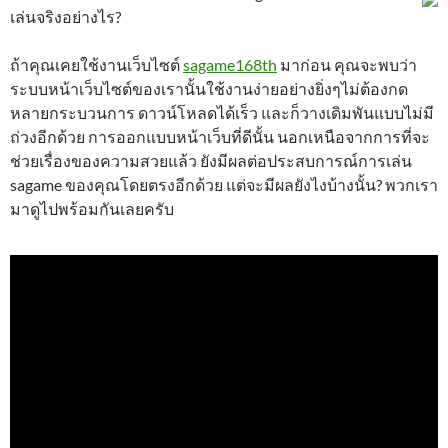
เล่นจริงอย่างไร?
ถ้าคุณเคยใช้งานเว็บไซต์
sagame168th
มาก่อน คุณจะพบว่า
ระบบหน้าเว็บไซต์ของเรานั้นใช้งานง่ายอย่างยิ่งๆไม่ต้องกด
หลายกระบวนการ ดาวน์โหลดได้เร็ว และก็วางเดิมพันแบบไม่มี
ถ่วงอีกด้วย การออกแบบหน้าเว็บที่ดีนั้น นอกเหนือจากการที่จะ
ช่วยเรื่องของความสวยแล้ว ยังมีผลต่อประสบการณ์การเล่น
sagame ของคุณโดยตรงอีกด้วย แต่จะมีผลยังไงบ้างนั้น? พวกเรา
มาดูไปพร้อมกันเลยครับ