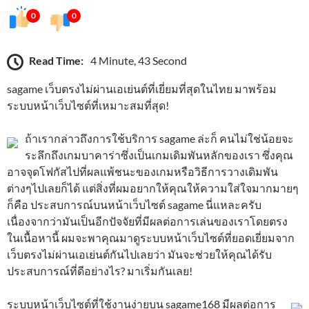
0
0
Read Time:
4 Minute, 43 Second
sagame เว็บตรงไม่ผ่านเอเย่นต์ที่เยี่ยมที่สุดในไทย มาพร้อม
ระบบหน้าเว็บไซต์ที่เหมาะสมที่สุด!
ถ้าเรากล่าวถึงการใช้บริการ sagame ล่ะก็ คนไม่ใช่น้อยจะ
ระลึกถึงเกมบาคาร่าซึ่งเป็นเกมเดิมพันหลักของเรา ซึ่งคุณ
อาจจุดโฟกัสไปที่ผลแพ้ชนะของเกมหรือวิธีการวางเดิมพัน
ต่างๆไปเลยก็ได้ แต่สิ่งที่ผมอยากให้คุณให้ความใส่ใจมากมายๆ
ก็คือ ประสบการณ์บนหน้าเว็บไซต์ sagame นี่แหละครับ
เนื่องจากว่ามันเป็นอีกปัจจัยที่มีผลต่อการเล่นของเราโดยตรง
ในเนื้อหานี้ ผมจะพาคุณมาดูระบบหน้าเว็บไซต์ที่ยอดเยี่ยมจาก
เว็บตรงไม่ผ่านเอเย่นต์กันไปเลยว่า มันจะช่วยให้คุณได้รับ
ประสบการณ์ที่ดีอย่างไร? มาเริ่มกันเลย!
ระบบหน้าเว็บไซต์ที่ใช้งานง่ายบน sagame168 มีผลต่อการ