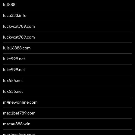
lot888
luca333.info
luckycat789.com
luckycat789.com
luis16888.com
luke999.net
luke999.net
lux555.net
lux555.net
m4newonline.com
mac1bet789.com
macau888.win
marinapluss.com