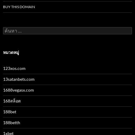
BUY THIS DOMAIN
ค้นหา
สำหรับ:
หมวดหมู่
123xos.com
13satanbets.com
1688vegasx.com
168สล็อต
188bet
188betth
1xbet