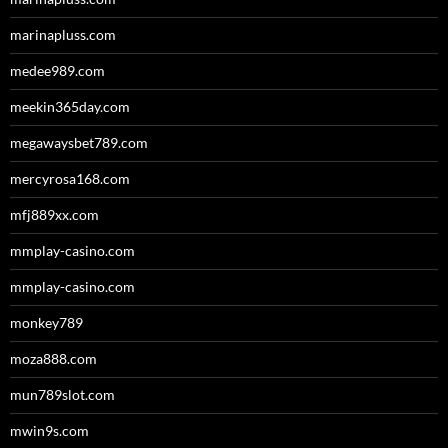
marinapluss.com
medee989.com
meekin365day.com
megawaysbet789.com
mercyrosa168.com
mfj889xx.com
mmplay-casino.com
mmplay-casino.com
monkey789
moza888.com
mun789slot.com
mwin9s.com