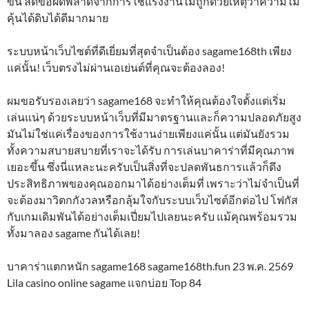
ขึ้น ลดข้อผิดพลาดจากการใช้แรงงานไม่ถูกด้วยเหตุว่าความไม่
คุ้นได้ดิบได้ดีมากมาย
ระบบหน้าเว็บไซต์ที่ดีเยี่ยมที่สุดจำเป็นต้อง sagame168th เพียง
แค่นั้น! เว็บตรงไม่ผ่านเอเย่นต์ที่คุณจะต้องลอง!
ผมขอรับรองเลยว่า sagame168 จะทำให้คุณต้องใจตั้งแต่เริ่ม
เล่นแน่ๆ ด้วยระบบหน้าเว็บที่มีมาตรฐานและก็ความปลอดภัยสูง
มันไม่ใช่แค่เรื่องของการใช้งานง่ายเพียงแค่นั้น แต่มันยังรวม
ทั้งความสบายสบายที่เราจะได้รับ การเล่นบาคาร่าที่มีคุณภาพ
เยอะขึ้น ซึ่งนี่แหละนะครับเป็นสิ่งที่จะปลดพันธการแล้วก็ดึง
ประสิทธิภาพของคุณออกมาได้อย่างเต็มที่ เพราะว่าไม่จำเป็นที่
จะต้องมาวิตกกังวลหรือกลุ้มใจกับระบบเว็บไซต์อีกต่อไป โฟกัส
กับเกมเดิมพันได้อย่างเต็มเปี่ยมไปเลยนะครับ แม้คุณพร้อมรวม
ทั้งมาลอง sagame กันได้เลย!
บาคาร่าแตกหนัก sagame168 sagame168th.fun 23 พ.ค. 2569
Lila casino online sagame แจกบ่อย Top 84