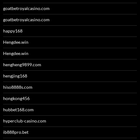
goatbetroyalcasino.com
goatbetroyalcasino.com
happy168
Hengdee.win
Hengdee.win
hengheng9899.com
hengjing168
hiso8888s.com
hongkong456
hubbet168.com
hyperclub-casino.com
ib888pro.bet