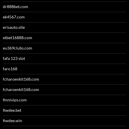
dr888bet.com
ek4567.com
erisauto.site
etbet16888.com
eu369clubs.com
fafa 123 slot
faro168
fcharoenkit168.com
fcharoenkit168.com
finnivips.com
fiwdee.bet
fiwdee.win