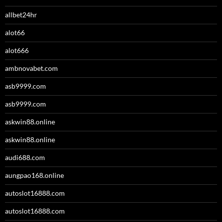
allbet24hr
alot66
alot666
ambnovabet.com
asb9999.com
asb9999.com
askwin88.online
askwin88.online
audi688.com
aungpao168.online
autoslot16888.com
autoslot16888.com