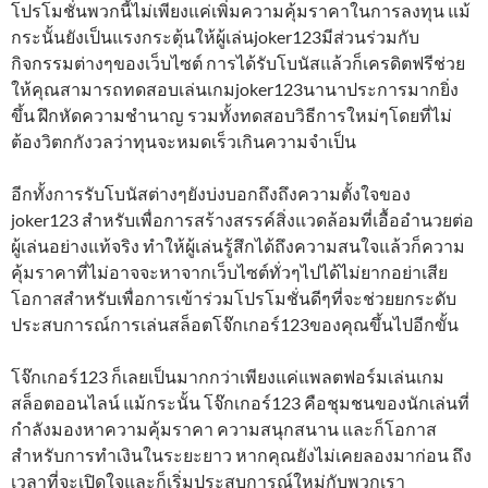
โปรโมชั่นพวกนี้ไม่เพียงแค่เพิ่มความคุ้มราคาในการลงทุน แม้
กระนั้นยังเป็นแรงกระตุ้นให้ผู้เล่นjoker123มีส่วนร่วมกับ
กิจกรรมต่างๆของเว็บไซต์ การได้รับโบนัสแล้วก็เครดิตฟรีช่วย
ให้คุณสามารถทดสอบเล่นเกมjoker123นานาประการมากยิ่ง
ขึ้น ฝึกหัดความชำนาญ รวมทั้งทดสอบวิธีการใหม่ๆโดยที่ไม่
ต้องวิตกกังวลว่าทุนจะหมดเร็วเกินความจำเป็น
อีกทั้งการรับโบนัสต่างๆยังบ่งบอกถึงถึงความตั้งใจของ
joker123 สำหรับเพื่อการสร้างสรรค์สิ่งแวดล้อมที่เอื้ออำนวยต่อ
ผู้เล่นอย่างแท้จริง ทำให้ผู้เล่นรู้สึกได้ถึงความสนใจแล้วก็ความ
คุ้มราคาที่ไม่อาจจะหาจากเว็บไซต์ทั่วๆไปได้ไม่ยากอย่าเสีย
โอกาสสำหรับเพื่อการเข้าร่วมโปรโมชั่นดีๆที่จะช่วยยกระดับ
ประสบการณ์การเล่นสล็อตโจ๊กเกอร์123ของคุณขึ้นไปอีกขั้น
โจ๊กเกอร์123 ก็เลยเป็นมากกว่าเพียงแค่แพลตฟอร์มเล่นเกม
สล็อตออนไลน์ แม้กระนั้น โจ๊กเกอร์123 คือชุมชนของนักเล่นที่
กำลังมองหาความคุ้มราคา ความสนุกสนาน และก็โอกาส
สำหรับการทำเงินในระยะยาว หากคุณยังไม่เคยลองมาก่อน ถึง
เวลาที่จะเปิดใจและก็เริ่มประสบการณ์ใหม่กับพวกเรา