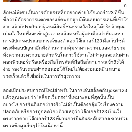
ก
ลักษณ์พิเศษเป็นการคัดสรรสล็อตจากค่าย โจ๊กเกอร์123 ที่ขึ้น
ชื่อว่ามีอัตราการแตกของแจ็คพอตสูง มีต้นแบบการเล่นที่เข้าใจ
ง่าย แล้วก็ประกันว่าผู้เล่นมีสิทธิ์ชนะรางวัลใหญ่ได้จริง ถ้าคุณ
เป็นมือใหม่พึ่งจะเข้าสู่แวดวงสล็อต หรือผู้เล่นมือเก๋าที่มองหา
การอัปเกรดประสบการณ์ของตัวเอง โจ๊กเกอร์123 คือเว็บไซต์
ตรงที่ตอบปัญหาอีกทั้งด้านความคุ้มราคา ความปลอดภัย รวม
ทั้งความสะดวกสบายสำหรับในการใช้งาน ไม่ว่าคุณจะเล่นผ่าน
คอมพิวเตอร์หรือเครื่องมือโทรศัพท์มือถือก็สามารถเข้าถึงได้
ง่าย รองรับระบบฝากถอนออโต้โดยไม่ต้องรอแอดมิน สบาย
รวดเร็วแล้วก็เชื่อมั่นในการทำธุรกรรม
ลองเปิดประสบการณ์ใหม่สำหรับในการเล่นสล็อตกับ joker123
แล้วคุณจะพบว่า “สล็อตเว็บตรง” ที่เหมาะสมที่สุดนั้นเป็น
อย่างไร การรันตีแตกง่ายจริง ไม่จำเป็นต้องกลุ้มใจเรื่องความ
ปลอดภัยหรือการถูกคดโกง ด้วยเหตุว่า โจ๊กเกอร์123 เป็นเว็บ
ตรงจากค่าย โจ๊กเกอร์123 ที่ผ่านการยืนยันระดับสากล ชวนร่วม
ตรวจข้อมูลอื่นๆได้ในเนื้อหานี้