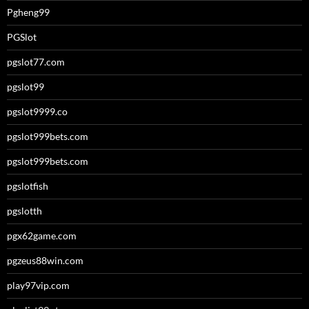
Pgheng99
PGSlot
pgslot77.com
pgslot99
pgslot9999.co
pgslot999bets.com
pgslot999bets.com
pgslotfish
pgslotth
pgx62game.com
pgzeus88win.com
play97vip.com