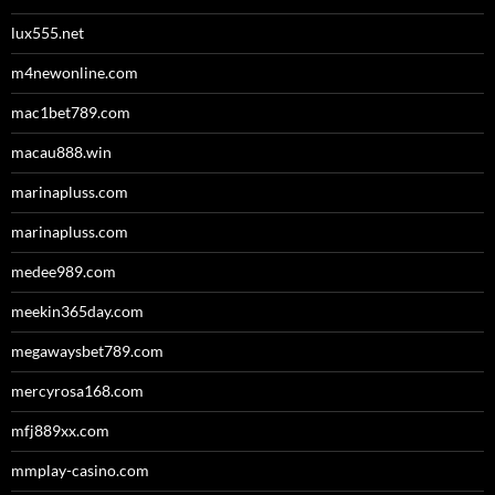
lux555.net
m4newonline.com
mac1bet789.com
macau888.win
marinapluss.com
marinapluss.com
medee989.com
meekin365day.com
megawaysbet789.com
mercyrosa168.com
mfj889xx.com
mmplay-casino.com