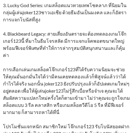
3. Lucky God Series: เกมสล็อตแนวทวยเทพโชคลาภ ที่นิยมใน
กลุ่มผู้เล่นjoker123ชาวเอเชีย ด้วยธีมอันเป็นมงคล และก็อัตรา
การแจกโบนัสที่สูง
4. Blackbeard Legacy: สายเสี่ยงอันตรายจะต้องทดลองเกมโจ๊ก
เกอร์123นี้ ที่มาในธีมโจรสลัด มีการแจกแจ็คพอตขนาดใหญ่
พร้อมฟีเจอร์พิเศษที่ทำให้การล่ากรุสมบัติสนุกสนานและก็คุ้ม
ค่า
การเลือกเล่นเกมสล็อตโจ๊กเกอร์123ที่ได้รับความนิยมจะช่วย
ให้คุณมั่นอกมั่นใจได้ว่ามีคนเคยทดลองแล้วก็พิสูจน์แล้วว่าได้
กำไรได้จริง นอกนั้น joker123 ยังปรับปรุงแล้วก็อัปเดตเกมใหม่ๆ
อยู่ตลอด เพื่อให้ผู้เล่นjoker123ไม่รู้สึกเบื่อหรือจำเจ คุณจะได้
สัมผัสความแปลกใหม่ครั้งใดก็ตามเข้ามา ไม่ว่าคุณจะถูกใจเกม
สล็อตแบบ 3 รีล คลาสสิก หรือเกมสล็อตวีดีโอ 5 รีล ที่มีฟีเจอร์
มากมาย ก็สามารถหาได้ที่นี่
โปรโมชั่นแจกหนัก สมาชิกใหม่ โจ๊กเกอร์123 รับโบนัสยอดฝาก