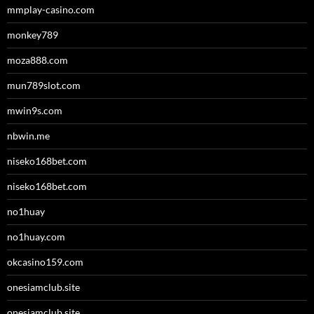
mmplay-casino.com
monkey789
moza888.com
mun789slot.com
mwin9s.com
nbwin.me
niseko168bet.com
niseko168bet.com
no1huay
no1huay.com
okcasino159.com
onesiamclub.site
onesiamclub.site