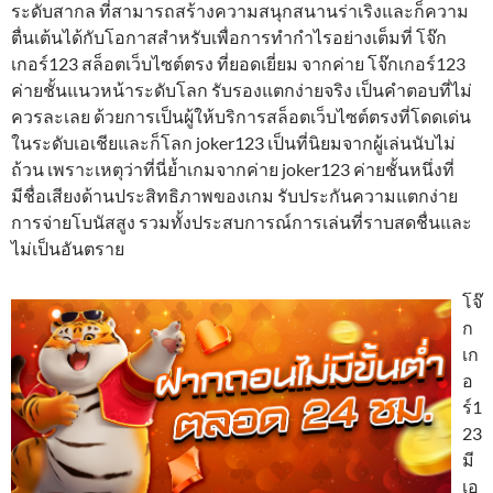
ระดับสากล ที่สามารถสร้างความสนุกสนานร่าเริงและก็ความ
ตื่นเต้นได้กับโอกาสสำหรับเพื่อการทำกำไรอย่างเต็มที่ โจ๊ก
เกอร์123 สล็อตเว็บไซต์ตรง ที่ยอดเยี่ยม จากค่าย โจ๊กเกอร์123
ค่ายชั้นแนวหน้าระดับโลก รับรองแตกง่ายจริง เป็นคำตอบที่ไม่
ควรละเลย ด้วยการเป็นผู้ให้บริการสล็อตเว็บไซต์ตรงที่โดดเด่น
ในระดับเอเชียและก็โลก joker123 เป็นที่นิยมจากผู้เล่นนับไม่
ถ้วน เพราะเหตุว่าที่นี่ย้ำเกมจากค่าย joker123 ค่ายชั้นหนึ่งที่
มีชื่อเสียงด้านประสิทธิภาพของเกม รับประกันความแตกง่าย
การจ่ายโบนัสสูง รวมทั้งประสบการณ์การเล่นที่ราบสดชื่นและ
ไม่เป็นอันตราย
โจ๊
ก
เก
อ
ร์1
23
มี
เอ