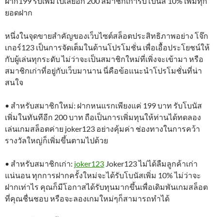
ฝาก199 รับเพิ่มไปเลยอีก 200 สมาชิกเก่ารับโบนัส 10% เพิ่มทุก
ยอดฝาก
หนึ่งในจุดขายสำคัญของเว็บไซต์สล็อตประสิทธิภาพอย่าง โจ๊ก
เกอร์123 เป็นการจัดเต็มในด้านโปรโมชั่น เพื่อเอื้อประโยชน์ให้
กับผู้เล่นทุกระดับ ไม่ว่าจะเป็นสมาชิกใหม่ที่เพิ่งจะเข้ามา หรือ
สมาชิกเก่าที่อยู่กับเว็บมานาน นี่คือข้อแนะนำโปรโมชั่นที่น่า
สนใจ
• สำหรับสมาชิกใหม่: ฝากหนแรกเพียงแค่ 199 บาท รับโบนัส
เพิ่มในทันทีอีก 200 บาท ถือเป็นการเพิ่มทุนให้ท่านได้ทดลอง
เล่นเกมสล็อตค่าย joker123 อย่างคุ้มค่า ช่องทางในการคว้า
รางวัลใหญ่ก็เพิ่มขึ้นตามไปด้วย
• สำหรับสมาชิกเก่า:
joker123
Joker123 ไม่ได้ลืมลูกค้าเก่า
แน่นอน ทุกการฝากครั้งใหม่จะได้รับโบนัสเพิ่ม 10% ไม่ว่าจะ
ฝากเท่าไร คุณก็มีโอกาสได้รับทุนมากขึ้นเพื่อเดิมพันเกมสล็อต
ที่คุณชื่นชอบ หรือจะลองเกมใหม่ๆก็สามารถทำได้