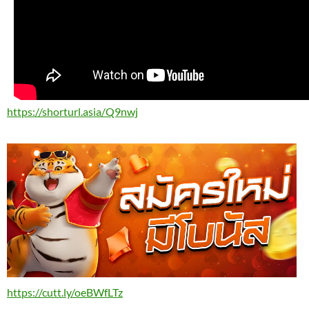
https://shorturl.asia/Q9nwj
https://cutt.ly/oeBWfLTz