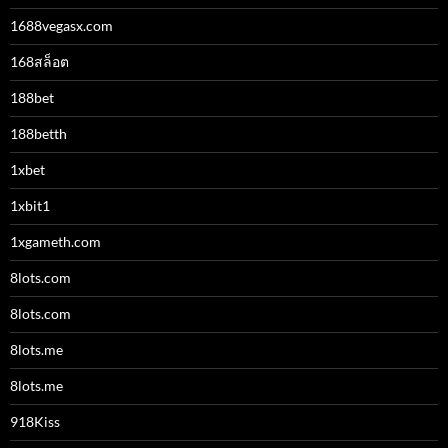
1688vegasx.com
168สล็อต
188bet
188betth
1xbet
1xbit1
1xgameth.com
8lots.com
8lots.com
8lots.me
8lots.me
918Kiss