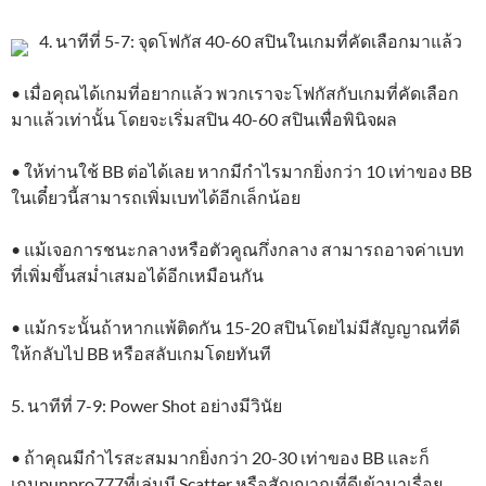
4. นาทีที่ 5-7: จุดโฟกัส 40-60 สปินในเกมที่คัดเลือกมาแล้ว
• เมื่อคุณได้เกมที่อยากแล้ว พวกเราจะโฟกัสกับเกมที่คัดเลือก
มาแล้วเท่านั้น โดยจะเริ่มสปิน 40-60 สปินเพื่อพินิจผล
• ให้ท่านใช้ BB ต่อได้เลย หากมีกำไรมากยิ่งกว่า 10 เท่าของ BB
ในเดี๋ยวนี้สามารถเพิ่มเบทได้อีกเล็กน้อย
• แม้เจอการชนะกลางหรือตัวคูณกึ่งกลาง สามารถอาจค่าเบท
ที่เพิ่มขึ้นสม่ำเสมอได้อีกเหมือนกัน
• แม้กระนั้นถ้าหากแพ้ติดกัน 15-20 สปินโดยไม่มีสัญญาณที่ดี
ให้กลับไป BB หรือสลับเกมโดยทันที
5. นาทีที่ 7-9: Power Shot อย่างมีวินัย
• ถ้าคุณมีกำไรสะสมมากยิ่งกว่า 20-30 เท่าของ BB และก็
เกมpunpro777ที่เล่นมี Scatter หรือสัญญาณที่ดีเข้ามาเรื่อย