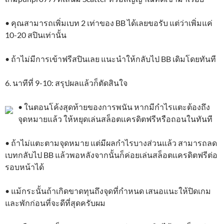
• คุณสามารถเพิ่มเบท 2 เท่าของ BB ได้เลยขอรับ แต่ว่าเพิ่มแค่
10-20 สปินเท่านั้น
• ถ้าไม่มีการเข้าฟรีสปินเลย แนะนำให้กลับไป BB เดิมโดยทันที
6. นาทีที่ 9-10: สรุปผลแล้วก็ตัดสินใจ
• ในตอนโค้งสุดท้ายของการพนัน หากมีกำไรแตะต้องถึง
จุดหมายแล้ว ให้หยุดเล่นสล็อตเเครดิตฟรีหรือถอนในทันที
• ถ้าไม่แตะตามจุดหมาย แต่มีผลกำไรบางส่วนแล้ว สามารถลด
เบทกลับไป BB แล้วพอหลังจากนั้นก็ค่อยเล่นสล็อตเเครดิตฟรีต่อ
รอบหน้าได้
• แม้กระนั้นถ้าเกิดขาดทุนถึงจุดที่กำหนด เสนอแนะให้ปิดเกม
และพักก่อนที่จะดีที่สุดครับผม