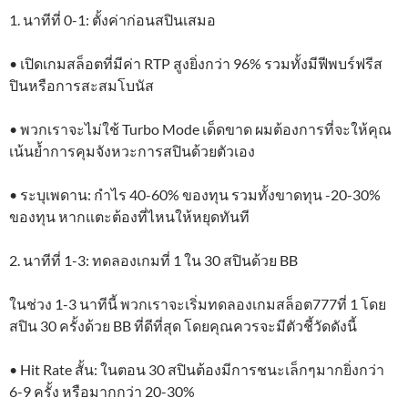
1. นาทีที่ 0-1: ตั้งค่าก่อนสปินเสมอ
• เปิดเกมสล็อตที่มีค่า RTP สูงยิ่งกว่า 96% รวมทั้งมีฟีพบร์ฟรีส
ปินหรือการสะสมโบนัส
• พวกเราจะไม่ใช้ Turbo Mode เด็ดขาด ผมต้องการที่จะให้คุณ
เน้นย้ำการคุมจังหวะการสปินด้วยตัวเอง
• ระบุเพดาน: กำไร 40-60% ของทุน รวมทั้งขาดทุน -20-30%
ของทุน หากแตะต้องที่ไหนให้หยุดทันที
2. นาทีที่ 1-3: ทดลองเกมที่ 1 ใน 30 สปินด้วย BB
ในช่วง 1-3 นาทีนี้ พวกเราจะเริ่มทดลองเกมสล็อต777ที่ 1 โดย
สปิน 30 ครั้งด้วย BB ที่ดีที่สุด โดยคุณควรจะมีตัวชี้วัดดังนี้
• Hit Rate สั้น: ในตอน 30 สปินต้องมีการชนะเล็กๆมากยิ่งกว่า
6-9 ครั้ง หรือมากกว่า 20-30%