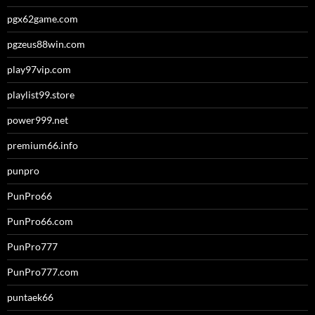
pgx62game.com
pgzeus88win.com
play97vip.com
playlist99.store
power999.net
premium66.info
punpro
PunPro66
PunPro66.com
PunPro777
PunPro777.com
puntaek66