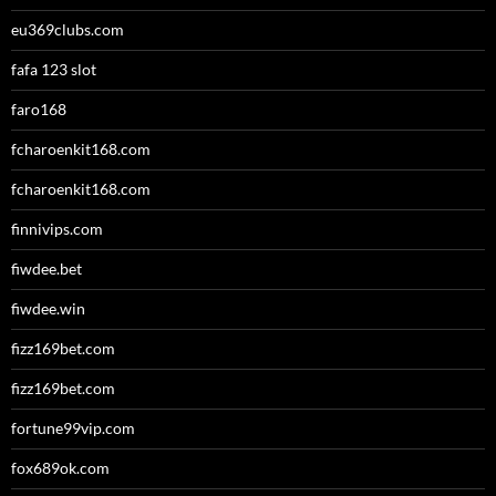
eu369clubs.com
fafa 123 slot
faro168
fcharoenkit168.com
fcharoenkit168.com
finnivips.com
fiwdee.bet
fiwdee.win
fizz169bet.com
fizz169bet.com
fortune99vip.com
fox689ok.com