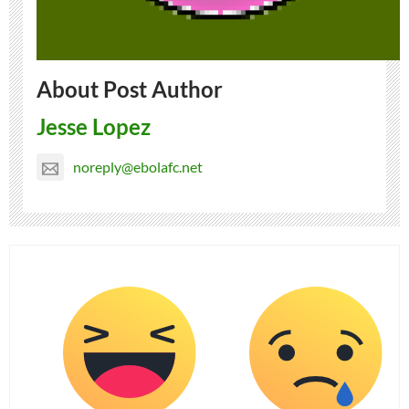
About Post Author
Jesse Lopez
noreply@ebolafc.net