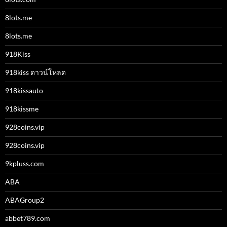
8lots.me
8lots.me
918Kiss
918kiss ดาวน์โหลด
918kissauto
918kissme
928coins.vip
928coins.vip
9kpluss.com
ABA
ABAGroup2
abbet789.com