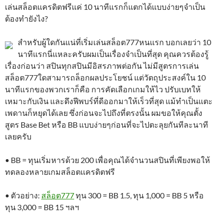
เล่นสล็อตแครดิตฟรีแค่ 10 นาทีแรกก็แตกได้แบบง่ายๆจำเป็น
ต้องทำยังไง?
สำหรับผู้ใดกันแน่ที่เริ่มเล่นสล็อต777หนแรก บอกเลยว่า 10
นาทีแรกนี่แหละครับผมเป็นเรื่องจำเป็นที่สุด คุณควรต้องรู้
เรื่องก่อนว่า สปินทุกสปินมีอิสรภาพต่อกัน ไม่มีสูตรการเล่น
สล็อต777ใดสามารถล็อกผลประโยชน์ แต่วัตถุประสงค์ใน 10
นาทีแรกของพวกเราก็คือ การคัดเลือกเกมให้ไว ปรับเบทให้
เหมาะกับเงิน และดึงฟีพบร์ที่ดีออกมาให้เร็วที่สุด แม้ทำเป็นแตะ
เพดานก็หยุดได้เลย ซึ่งก่อนจะไปถึงที่ตรงนั้น ผมขอให้คุณตั้ง
สูตร Base Bet หรือ BB แบบง่ายๆก่อนที่จะไปตะลุยกันทีละนาที
เลยครับ
• BB = ทุนเริ่มหารด้วย 200 เพื่อคุณได้จำนวนสปินที่เพียงพอให้
ทดลองหลายเกมสล็อตเเครดิตฟรี
• ตัวอย่าง:
สล็อต777
ทุน 300 = BB 1.5, ทุน 1,000 = BB 5 หรือ
ทุน 3,000 = BB 15 ฯลฯ