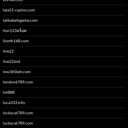
lala55-casino.com
lalikabetsgame.com
lion123สล็อต
lionth168.com
live22
live22slot
lnw365bet.com
london6789.com
lot888
luca333.info
luckycat789.com
luckycat789.com