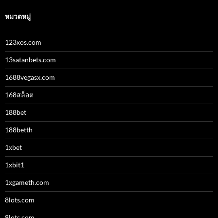
หมวดหมู่
123xos.com
13satanbets.com
1688vegasx.com
168สล็อต
188bet
188betth
1xbet
1xbit1
1xgameth.com
8lots.com
8lots.com