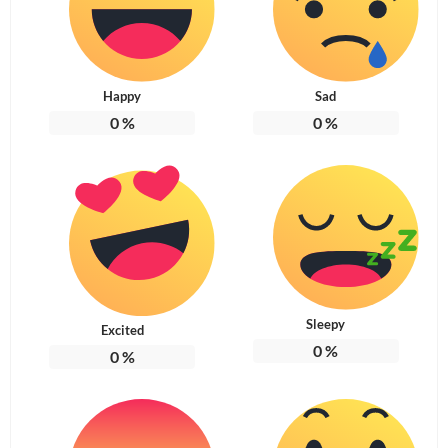
Happy
Sad
0
%
0
%
Sleepy
Excited
0
%
0
%