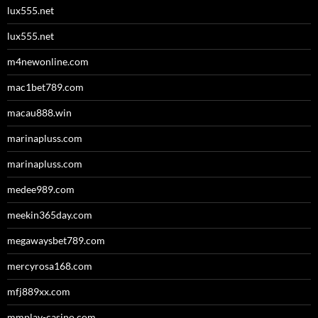
lux555.net
lux555.net
m4newonline.com
mac1bet789.com
macau888.win
marinapluss.com
marinapluss.com
medee989.com
meekin365day.com
megawaysbet789.com
mercyrosa168.com
mfj889xx.com
mmplay-casino.com