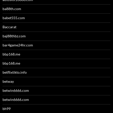
ba88th.com
babet555.com
Baccarat
baj88thbz.com
bar4game24hr.com
bbp168.me
bbp168.me
betflixtikto.info
betway
betwin6666.com
betwin6666.com
bh99