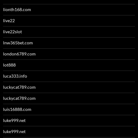
lionth168.com
live22
live22slot
lnw365bet.com
london6789.com
lot888
luca333.info
luckycat789.com
luckycat789.com
luis16888.com
luke999.net
luke999.net