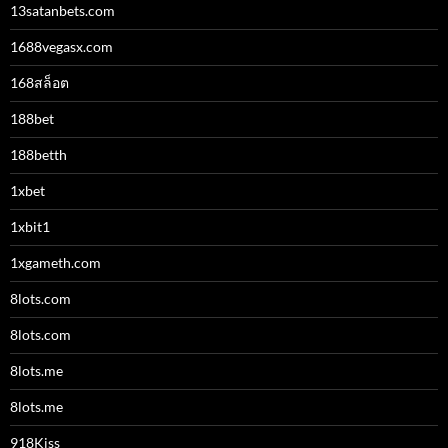
13satanbets.com
1688vegasx.com
168สล็อต
188bet
188betth
1xbet
1xbit1
1xgameth.com
8lots.com
8lots.com
8lots.me
8lots.me
918Kiss