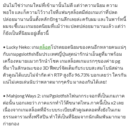
มันไม่ใช่ว่าเกมใหม่ที่เข้ามานั้นไม่ดี แต่ว่าความนิยม ความ
พอใจ และก็ความไว้วางใจที่แฟนๆสล็อตมีต่อเกมเก่าที่ปลด
ปล่อยมานานนั้นตั้งหลักปักฐานลึกเลยล่ะครับผม และในพาร์ทนี้
ผมจะชี้แนะเกมยอดนิยมที่แม้ว่าจะปลดปล่อยมานานแล้ว แต่ว่า
ก็ยังเป็นที่นิยมอยู่เดี๋ยวนี้
• Lucky Neko: เกม
สล็อต
โปรดยอดนิยมของคนอีกหลายคนแน่ๆ
กับเกมpgslotfishธีมประเทศญี่ปุ่นสุดน่ารักน่าเอ็นดูที่มาพร้อม
เครื่องหมายแมวกวักนำโชค เกมสล็อตเกมแรกๆของค่าย pg
ที่มาในลักษณะของ 3D ฟีพบร์จัดเต็มกับระบบสะสมโบนัสผ่าน
ตัวคูณได้แบบไม่จำกัด ค่า RTP สูงถึง 96.73% บอกเลยว่า ใครกัน
แน่ไม่เคยเล่นนับว่าพลาดมากๆครับ มาลองกันได้เลย!
• Mahjong Ways 2: เกมPgslotfishไพ่นกกระจอกที่เป็นเกมภาค
ต่อนั้น บอกเลยว่า ภาคแรกทำไว้ดีขนาดไหน ภาคนี้เป็น x2 เลย
เนื่องจากเกมสล็อตที่มีระบบระเบียบตัวคูณตลอดทั้งยังในเกม
ธรรมดารวมทั้งฟรีสปิน ทำให้เป็นที่นิยมจากนักเดิมพันมากมาย
ก่ายกอง