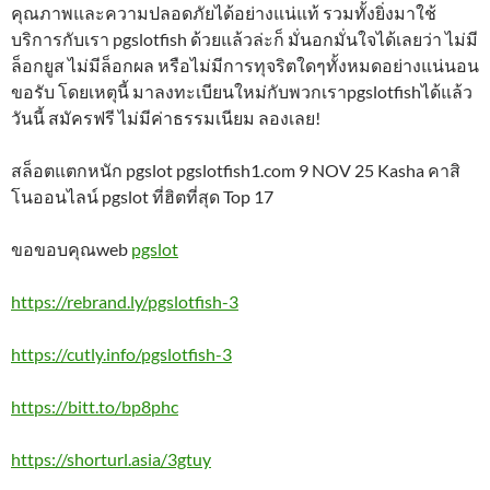
คุณภาพและความปลอดภัยได้อย่างแน่แท้ รวมทั้งยิ่งมาใช้
บริการกับเรา pgslotfish ด้วยแล้วล่ะก็ มั่นอกมั่นใจได้เลยว่า ไม่มี
ล็อกยูส ไม่มีล็อกผล หรือไม่มีการทุจริตใดๆทั้งหมดอย่างแน่นอน
ขอรับ โดยเหตุนี้ มาลงทะเบียนใหม่กับพวกเราpgslotfishได้แล้ว
วันนี้ สมัครฟรี ไม่มีค่าธรรมเนียม ลองเลย!
สล็อตแตกหนัก pgslot pgslotfish1.com 9 NOV 25 Kasha คาสิ
โนออนไลน์ pgslot ที่ฮิตที่สุด Top 17
ขอขอบคุณweb
pgslot
https://rebrand.ly/pgslotfish-3
https://cutly.info/pgslotfish-3
https://bitt.to/bp8phc
https://shorturl.asia/3gtuy