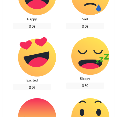
Happy
Sad
0
%
0
%
Sleepy
Excited
0
%
0
%