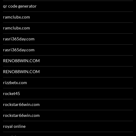
qr code generator
ramclubx.com
ramclubx.com
rasri365day.com
rasri365day.com
RENO88WIN.COM
RENO88WIN.COM
rizzbetx.com
rocket45
rockstar66win.com
rockstar66win.com
royal online