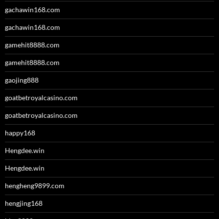
gachawin168.com
gachawin168.com
gamehit8888.com
gamehit8888.com
gaojing888
goatbetroyalcasino.com
goatbetroyalcasino.com
happy168
Hengdee.win
Hengdee.win
hengheng9899.com
hengjing168