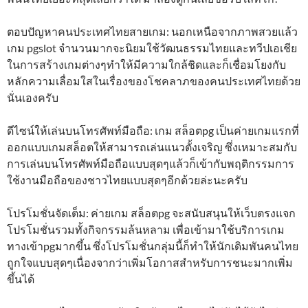
ตอบปัญหาคนประเทศไทยสายเกม: นอกเหนือจากภาพสวยแล้ว
เกม pgslot จำนวนมากจะนิยมใช้วัฒนธรรมไทยและทวีปเอเชีย
ในการสร้างเกมต่างๆทำให้มีความใกล้ชิดและก็เชื่อมโยงกับ
หลักความเลื่อมใสในเรื่องของโชคลาภของคนประเทศไทยด้วย
นั่นเองครับ
ดีไซน์ให้เล่นบนโทรศัพท์มือถือ: เกม สล็อตpg เป็นค่ายเกมแรกที่
ออกแบบเกมสล็อตให้สามารถเล่นแนวตั้งเจริญ ซึ่งเหมาะสมกับ
การเล่นบนโทรศัพท์มือถือแบบสุดๆแล้วก็เข้ากับพฤติกรรมการ
ใช้งานมือถือของชาวไทยแบบสุดๆอีกด้วยล่ะนะครับ
โปรโมชั่นจัดเต็ม: ค่ายเกม สล็อตpg จะสนับสนุนให้เว็บตรงแจก
โปรโมชั่นรวมทั้งกิจกรรมล้นหลาม เพื่อเข้ามาใช้บริการเกม
ทางเข้าpgมากขึ้น ซึ่งโปรโมชั่นกลุ่มนี้ก็ทำให้นักเดิมพันคนไทย
ถูกใจแบบสุดๆเนื่องจากว่าเพิ่มโอกาสสำหรับการชนะมากเพิ่ม
ขึ้นได้