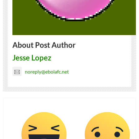
About Post Author
Jesse Lopez
noreply@ebolafc.net