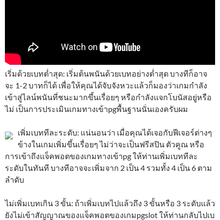
เริ่มด้วยเบทต่ำสุด: เริ่มต้นพนันด้วยเบทอย่างต่ำสุด บางทีก็อาจ
จะ 1-2 บาทก็ได้ เพื่อให้คุณได้จับจังหวะแล้วก็มองว่าเกมกำลัง
เข้าสู่ไลน์พนันที่ชนะมากขึ้นเรื่อยๆ หรือกำลังแจกโบนัสอยู่หรือ
ไม่ เป็นการประเมินเกมทางเข้าpgพื้นฐานนั่นเองครับผม
เพิ่มเบททีละระดับ: แน่นอนว่า เมื่อคุณได้เจอกับฟีเจอร์ต่างๆ
ข้างในเกมเพิ่มขึ้นเรื่อยๆ ไม่ว่าจะเป็นฟรีสปิน ตัวคูณ หรือ
การเข้าถึงแจ็คพอตของเกมทางเข้าpg ให้ท่านเพิ่มเบททีละ
ระดับในทันที บางทีอาจจะเพิ่มจาก 2 เป็น 4 รวมทั้ง 4 เป็น 6 ตาม
ลำดับ
ไม่เพิ่มเบทเกิน 3 ขั้น: ถ้าเพิ่มเบทไปแล้วถึง 3 ขั้นหรือ 3 ระดับแล้ว
ยังไม่เข้าสัญญาณของแจ็คพอตของเกมpgslot ให้ท่านกลับไปเบ