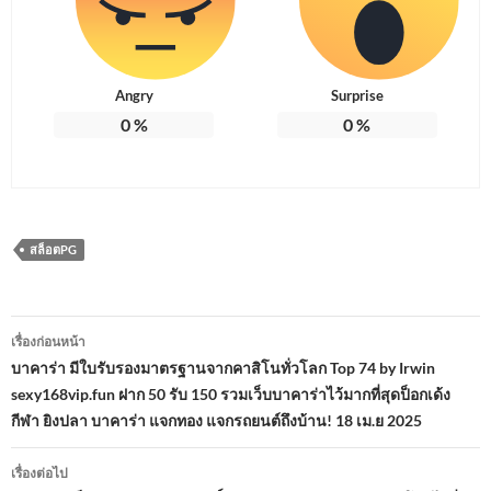
Angry
Surprise
0
%
0
%
สล็อตPG
เมนู
เรื่องก่อนหน้า
นำทาง
บาคาร่า มีใบรับรองมาตรฐานจากคาสิโนทั่วโลก Top 74 by Irwin
sexy168vip.fun ฝาก 50 รับ 150 รวมเว็บบาคาร่าไว้มากที่สุดป็อกเด้ง
เรื่อง
กีฬา ยิงปลา บาคาร่า แจกทอง แจกรถยนต์ถึงบ้าน! 18 เม.ย 2025
เรื่องต่อไป