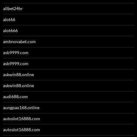
allbet24hr
alot66
alot666
ambnovabet.com
asb9999.com
asb9999.com
askwin88.online
askwin88.online
audi688.com
aungpao168.online
autoslot16888.com
autoslot16888.com