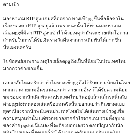
ตามเป้า
มองหาเกม RTP สูง: เกมสล็อตจาก ทางเข้าpg ขึ้นชื่อลือชาใน
เรื่องของค่า RTP สูงอยู่แล้ว เพราะฉะนั้น ให้ท่านมองหาเกม
สล็อตpgที่มีค่า RTP สูงๆเข้าไว้ ด้วยเหตุว่ามันจะช่วยเพิ่มโอกาส
สำหรับในการได้รับเงินรางวัลคืนจากการเดิมพันได้มากขึ้น
นั่นเองนะครับ
ไขข้อสงสัย เพราะเหตุไร สล็อตpg ถึงเป็นที่นิยมในประเทศไทย
มากกว่าค่ายเกมอื่น
เคยสงสัยไหมครับว่า ทำไมทางเข้าpg ถึงได้รับความนิยมในไทย
มากกว่าค่ายเกมอื่นๆแน่นอนว่า ค่ายเกมอื่นๆก็ได้รับความนิยม
ชมชอบจากนักเดิมพันคนประเทศไทยกันอยู่แล้ว แม้กระนั้นกับ
ค่ายpgslotทดลองเล่นหรือเกมจริงนั้น บอกเลยว่า กินขาดแบบ
สุดๆเนื่องจากนักพนันคนประเทศไทยไม่ได้เล่นทางเข้าpgเพื่อ
ความสนุกเท่านั้น แต่พวกเขาอยากกำไรจากเกม รวมทั้งอุบาย
ของค่าย pgslot นี่แหละที่จะต้องบอกเลยว่า ตอบปัญหากับนัก
พนันไทยเยอะที่สุดเลยก็ว่าได้ มาลองดูกันเลยขอรับ เลทโก!