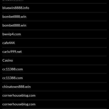
bluewin8888.info
bombet888.win
bombet888.win
bwvip4.com
cafe444
carlo999.net
Casino
cc11388.com
cc11388.com
chinatown888.win
cornerhouseblog.com
cornerhouseblog.com