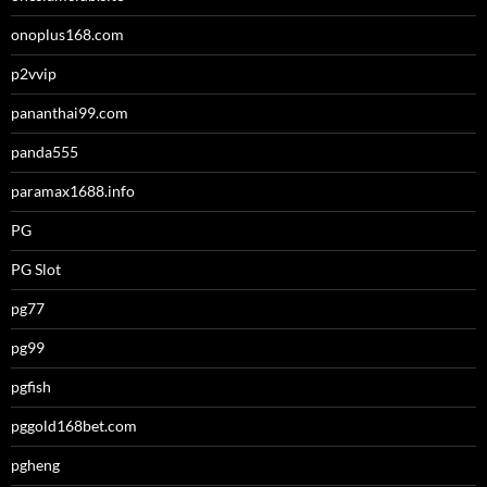
onoplus168.com
p2vvip
pananthai99.com
panda555
paramax1688.info
PG
PG Slot
pg77
pg99
pgfish
pggold168bet.com
pgheng