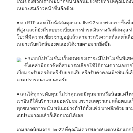
เกมของพวกเราเพิ่มมากขึ้น นอกนั้น ยังช่วยทำให้คุณมองห
เหมาะสมก้าวหน้าขึ้นอีกด้วย
• ค่า RTP และก็โบนัสสมดุล: เกม live22 ของพวกเราขึ้นชื่อ
ที่สูง และก็ยังมีระบบระเบียบการชำระเงินรางวัลที่สมดุล ทำใ
โปรที่มีความเชี่ยวชาญอยู่แล้ว สามารถวิเคราะห์และก็เลือ
เหมาะกับสไตล์ของตนเองได้ง่ายดายมากยิ่งขึ้น
• ระบบโปรโมชั่น: เว็บตรงของเราจะมีโปรโมชั่นพิเ
ซึ่งเหล่ามืออาชีพก็สามารถเลือกใช้ได้ตามความอยากไ
เปี่ยม จะรับเครดิตฟรี รับยอดเสีย หรือรับค่าคอมมิชชัน ก็เล
ตามปรารถนาเลยนะครับ
• เล่นได้ทุกระดับทุน: ไม่ว่าคุณจะมีทุนมากหรือน้อยแค่ไ
เรายินดีให้บริการเสมอครับผม เพราะเหตุว่าเกมสล็อตบนเว็
ทุกขนาดการพนัน พนันอย่างต่ำได้ตั้งแต่ 1 บาทอีกด้วย ส
งบประมาณแล้วก็เลือกเกมได้เลย
เกมยอดนิยมจาก live22 ที่คุณไม่ควรพลาด! แตกหนักแตกด