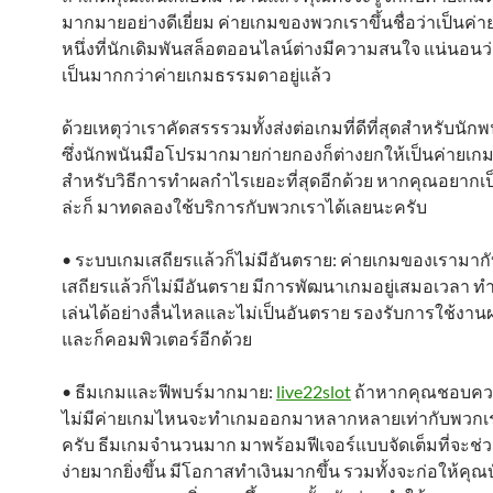
มากมายอย่างดีเยี่ยม ค่ายเกมของพวกเราขึ้นชื่อว่าเป็นค่
หนึ่งที่นักเดิมพันสล็อตออนไลน์ต่างมีความสนใจ แน่นอนว่า
เป็นมากกว่าค่ายเกมธรรมดาอยู่แล้ว
ด้วยเหตุว่าเราคัดสรรรวมทั้งส่งต่อเกมที่ดีที่สุดสำหรับนักพน
ซึ่งนักพนันมือโปรมากมายก่ายกองก็ต่างยกให้เป็นค่ายเกม
สำหรับวิธีการทำผลกำไรเยอะที่สุดอีกด้วย หากคุณอยากเป
ล่ะก็ มาทดลองใช้บริการกับพวกเราได้เลยนะครับ
• ระบบเกมเสถียรแล้วก็ไม่มีอันตราย: ค่ายเกมของเรามากั
เสถียรแล้วก็ไม่มีอันตราย มีการพัฒนาเกมอยู่เสมอเวลา 
เล่นได้อย่างลื่นไหลและไม่เป็นอันตราย รองรับการใช้งานผ
และก็คอมพิวเตอร์อีกด้วย
• ธีมเกมและฟีพบร์มากมาย:
live22slot
ถ้าหากคุณชอบค
ไม่มีค่ายเกมไหนจะทำเกมออกมาหลากหลายเท่ากับพวกเร
ครับ ธีมเกมจำนวนมาก มาพร้อมฟีเจอร์แบบจัดเต็มที่จะช่ว
ง่ายมากยิ่งขึ้น มีโอกาสทำเงินมากขึ้น รวมทั้งจะก่อให้คุณบ