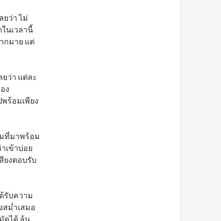
ลยว่า ไม่
ดในเวลานี้
ากมาย แต่
ลยว่า แต่ละ
ของ
ปพร้อมเพียง
ที่มาพร้อม
่าเข้าบ่อย
เสียงตอบรับ
ด้รับความ
างสม่ำเสมอ
ดได้ ลุ้น