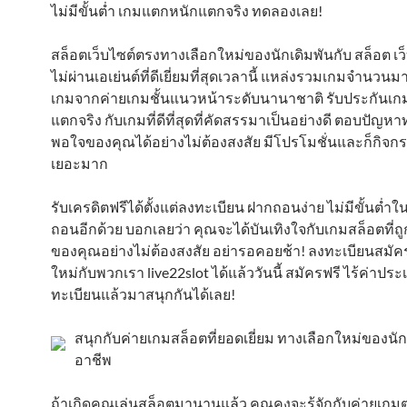
ไม่มีขั้นต่ำ เกมแตกหนักแตกจริง ทดลองเลย!
สล็อตเว็บไซต์ตรงทางเลือกใหม่ของนักเดิมพันกับ สล็อต เว
ไม่ผ่านเอเย่นต์ที่ดีเยี่ยมที่สุดเวลานี้ แหล่งรวมเกมจำนวนม
เกมจากค่ายเกมชั้นแนวหน้าระดับนานาชาติ รับประกันเ
แตกจริง กับเกมที่ดีที่สุดที่คัดสรรมาเป็นอย่างดี ตอบปัญห
พอใจของคุณได้อย่างไม่ต้องสงสัย มีโปรโมชั่นและก็กิจก
เยอะมาก
รับเครดิตฟรีได้ตั้งแต่ลงทะเบียน ฝากถอนง่าย ไม่มีขั้นต่
ถอนอีกด้วย บอกเลยว่า คุณจะได้บันเทิงใจกับเกมสล็อตที่
ของคุณอย่างไม่ต้องสงสัย อย่ารอคอยช้า! ลงทะเบียนสมั
ใหม่กับพวกเรา live22slot ได้แล้ววันนี้ สมัครฟรี ไร้ค่าปร
ทะเบียนแล้วมาสนุกกันได้เลย!
สนุกกับค่ายเกมสล็อตที่ยอดเยี่ยม ทางเลือกใหม่ของนั
อาชีพ
ถ้าเกิดคุณเล่นสล็อตมานานแล้ว คุณคงจะรู้จักกับค่ายเกมต