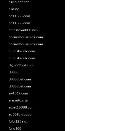
carlo999.net
Casino
cc11388.com
cc11388.com
chinatown888.win
cornerhouseblog.com
cornerhouseblog.com
cupcake88x.com
cupcake88x.com
dgb222hot.com
dr888
dr888bet.com
dr888bet.com
ek4567.com
erisauto.site
etbet16888.com
eu369clubs.com
fafa 123 slot
faro168