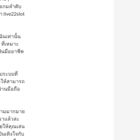
ายเกมลำดับ
 live22slot
ันเท่านั้น
 ที่เหมาะ
็นมืออาชีพ
บระบบที่
ทำให้สามารถ
่านมือถือ
วามมากมาย
าแล้วล่ะ
ยให้คุณเล่น
ันเทิงใจกับ