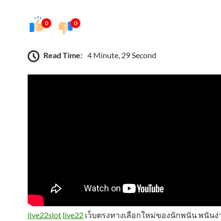
0
0
Read Time:
4 Minute, 29 Second
live22slot
live22
เว็บตรงทางเลือกใหม่ของนักพนัน พนันง