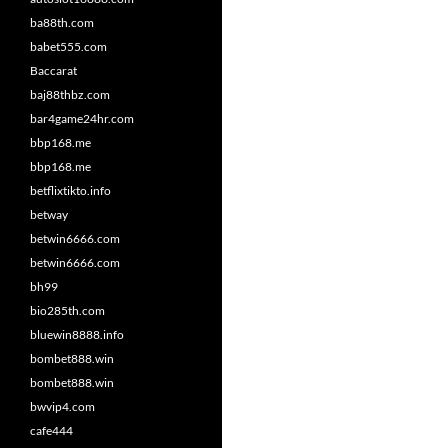
ba88th.com
babet555.com
Baccarat
baj88thbz.com
bar4game24hr.com
bbp168.me
bbp168.me
betflixtikto.info
betway
betwin6666.com
betwin6666.com
bh99
bio285th.com
bluewin8888.info
bombet888.win
bombet888.win
bwvip4.com
cafe444