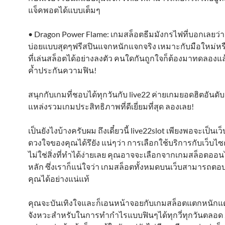
แจ็คพอตได้แบบเต็มๆ
• Dragon Power Flame: เกมสล็อตธีมมังกรไฟที่บอกเลยว่
บ่อยแบบสุดๆฟรีสปินแจกหนักแจกจริง เหมาะกับมือใหม่หร
ที่เล่นสล็อตได้อย่างลงตัว คนใดกันถูกใจก็ต้องมาทดลองแ
ค้ำประกันความฟิน!
สนุกกับเกมที่ชอบได้ทุกวันกับ live22 ค่ายเกมยอดฮิตอันด
แหล่งรวมเกมประสิทธิภาพที่ดีเยี่ยมที่สุด ลองเลย!
เป็นยังไงบ้างครับผม ถึงเดี๋ยวนี้ live22slot เพียงพอจะเป็นเ
ดวงใจของคุณได้รึยัง แน่ๆว่า การเลือกใช้บริการกับเว็บไซ
ไม่ใช่สิ่งที่ทำได้ง่ายเลย คุณอาจจะเลือกจากเกมสล็อตออน
หลัก ซึ่งเราก็แน่ใจว่า เกมสล็อตทั้งหมดบนเว็บสามารถต
คุณได้อย่างแน่แท้
คุณจะบันเทิงใจและก็เอนหน้าจอยกับเกมสล็อตแตกหนักแตก
จังหวะสำหรับในการทำกำไรแบบฟินๆได้ทุกวี่ทุกวันตลอด 2