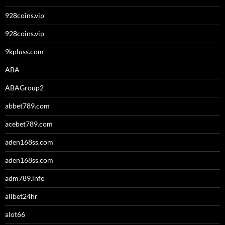
928coins.vip
928coins.vip
9kpluss.com
ABA
ABAGroup2
abbet789.com
acebet789.com
aden168ss.com
aden168ss.com
adm789.info
allbet24hr
alot66