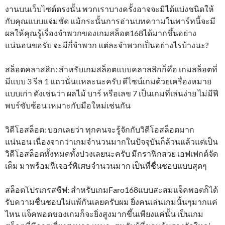
งานบนเว็บไซต์ตรงนั้น พวกเราบางครั้งอาจจะมิได้แบ่งชนิดให้
กับคุณแบบแจ่มชัด แม้กระนั้นการอ่านบทความในพาร์ทนี้จะมี
ผลให้คุณรู้เรื่องจำพวกของเกมสล็อต168ได้มากขึ้นอย่าง
แน่นอนขอรับ จะมีกี่จำพวก แต่ละจำพวกเป็นอย่างไรบ้างนะ?
สล็อตคลาสสิก: สำหรับเกมสล็อตแบบคลาสสิกก็คือ เกมสล็อตที่
มีแบบ 3 รีล 1 แถวนั่นแหละนะครับ ดีไซน์เกมด้วยเครื่องหมาย
แบบเก่า ดังเช่นว่า ผลไม้ บาร์ หรือเลข 7 เป็นเกมที่เล่นง่าย ไม่มีฟี
พบร์ซับซ้อน เหมาะกับมือใหม่เช่นกัน
วิดีโอสล็อต: บอกเลยว่า ทุกคนจะรู้จักกับวิดีโอสล็อตมาก
แน่นอน เนื่องจากว่าเกมจำนวนมากในปัจจุบันก็ล้วนแล้วแต่เป็น
วิดีโอสล็อตทั้งหมดทั้งปวงเลยนะครับ มีกราฟิกสวย เอฟเฟกต์จัด
เต็ม มาพร้อมฟีเจอร์พิเศษจำนวนมาก เป็นที่ชื่นชอบแบบสุดๆ
สล็อตโปรเกรสซีฟ: สำหรับเกมFaro168แบบสะสมแจ็คพอตก็ได้
รับความชื่นชอบไม่แพ้กันเลยครับผม ยิ่งคนเล่นเกมนั้นๆมากแค่
ไหน แจ็คพอตของเกมก็จะยิ่งสูงมากขึ้นเพียงแค่นั้น เป็นเกม