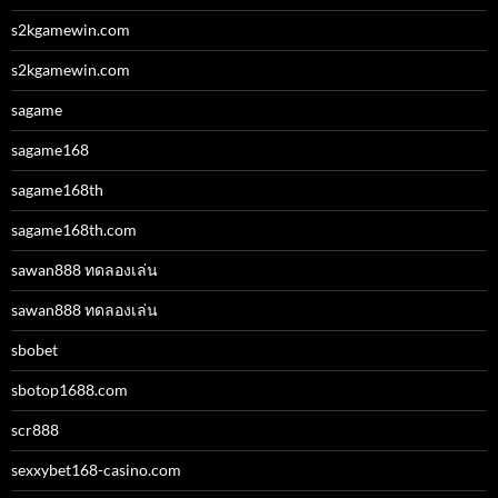
s2kgamewin.com
s2kgamewin.com
sagame
sagame168
sagame168th
sagame168th.com
sawan888 ทดลองเล่น
sawan888 ทดลองเล่น
sbobet
sbotop1688.com
scr888
sexxybet168-casino.com