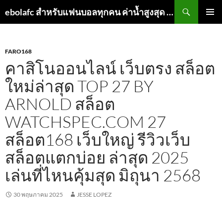
ค้นหา
ebolafc สำหรับแฟนบอลทุกคน ค่าน้ำสูงสุด ดูบอลสด
ข้าม
เมนูหลัก
ไป
ยัง
เนื้อหา
FARO168
คาสิโนออนไลน์ เว็บตรง สล็อต
ใหม่ล่าสุด TOP 27 BY
ARNOLD สล็อต
WATCHSPEC.COM 27
สล็อต168 เว็บใหญ่ รีวิวเว็บ
สล็อตแตกบ่อย ล่าสุด 2025
เล่นที่ไหนคุ้มสุด มิถุนา 2568
30 พฤษภาคม 2025
JESSE LOPEZ