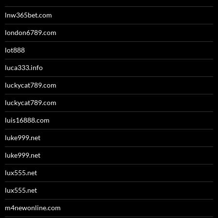
lnw365bet.com
london6789.com
lot888
luca333.info
luckycat789.com
luckycat789.com
luis16888.com
luke999.net
luke999.net
lux555.net
lux555.net
m4newonline.com