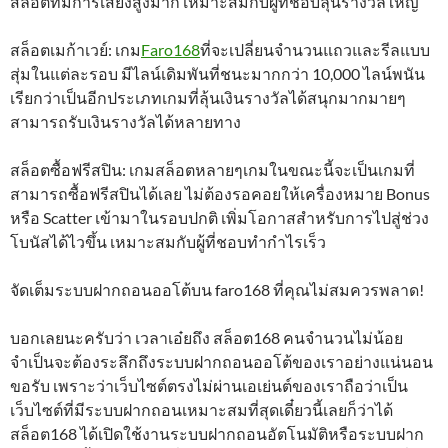
สล็อตที่มีการเสี่ยงสูงมาก เหมาะสมกับผู้ที่ชอบลุ้นรางวัลใหญ่
สล็อตเมก้าเวย์: เกม
Faro168
ที่จะเปลี่ยนจำนวนแถวและรีลแบบ
สุ่มในแต่ละรอบ มีไลน์เดิมพันที่ชนะมากกว่า 10,000 ไลน์พนัน
เรียกว่าเป็นอีกประเภทเกมที่ลุ้นเงินรางวัลได้สนุกมากมายๆ
สามารถรับเงินรางวัลได้หลายทาง
สล็อตซื้อฟรีสปิน: เกมสล็อตหลายๆเกมในขณะนี้จะเป็นเกมที่
สามารถซื้อฟรีสปินได้เลย ไม่ต้องรอคอยให้เครื่องหมาย Bonus
หรือ Scatter เข้ามาในรอบปกติ เพิ่มโอกาสสำหรับการไปสู่ช่วง
โบนัสได้ไวขึ้น เหมาะสมกับผู้ที่ชอบทำกำไรเร็ว
จัดเต็มระบบฝากถอนออโต้บน faro168 ที่คุณไม่สมควรพลาด!
บอกเลยนะครับว่า เวลาเอ๋ยถึง สล็อต168 คนจำนวนไม่น้อย
จำเป็นจะต้องระลึกถึงระบบฝากถอนออโต้ของเราอย่างแน่นอน
ขอรับ เพราะว่าเว็บไซต์ตรงไม่ผ่านเอเย่นต์ของเราถือว่าเป็น
เว็บไซต์ที่มีระบบฝากถอนเหมาะสมที่สุดเดี๋ยวนี้เลยก็ว่าได้
สล็อต168 ได้เปิดใช้งานระบบฝากถอนอัตโนมัติหรือระบบฝาก