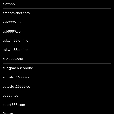
alot666
ambnovabet.com
asb9999.com
asb9999.com
askwin88.online
askwin88.online
audi688.com
aungpao168.online
autoslot16888.com
autoslot16888.com
ba88th.com
babet555.com
Baccarat